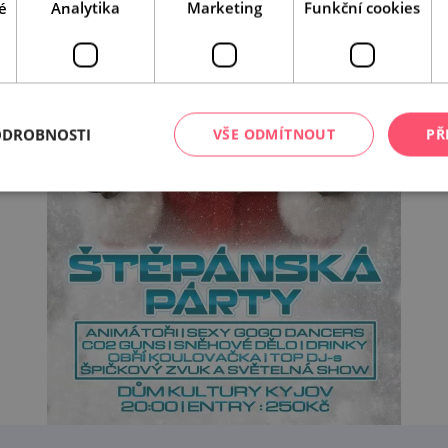
é
Analytika
Marketing
Funkční cookies
ODROBNOSTI
VŠE ODMÍTNOUT
PŘ