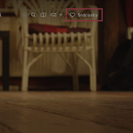
i
CZ
Srdcovky