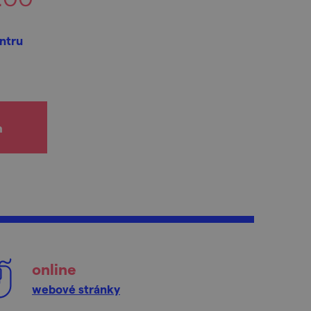
entru
h
online
webové stránky