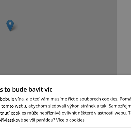
Leaflet
|
© Seznam.cz a.s. a další
s to bude bavit víc
 bobule vína, ale teď vám musíme říct o souborech cookies. Pomá
a tomto webu, abychom sledovali výkon stránek a tak. Samozřejm
utí cookies může nepříznivě ovlivnit některé vlastnosti webu. Ta
přívlastkové se vší parádou?
Více o cookies