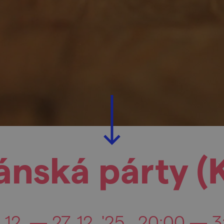
ánská párty (K
 12. — 27. 12. '25
20:00 — 3