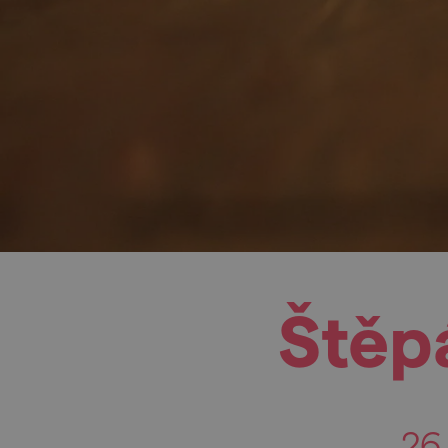
Štěp
26.