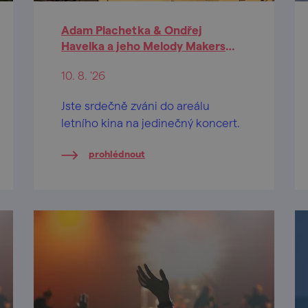
Adam Plachetka & Ondřej
Havelka a jeho Melody Makers
(Kyjov)
10. 8. '26
Jste srdečně zváni do areálu
letního kina na jedinečný koncert.
prohlédnout