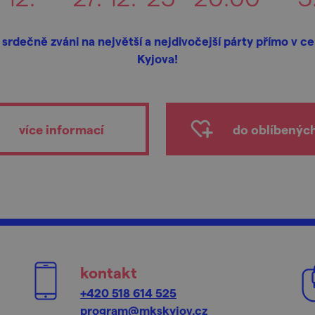
 srdečně zváni na největší a nejdivočejší párty přímo v c
Kyjova!
více informací
do oblíbenýc
kontakt
+420 518 614 525
program@mkskyjov.cz