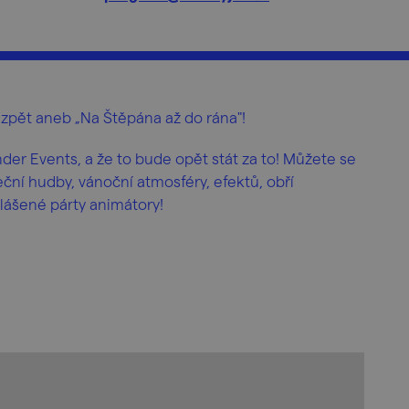
 zpět aneb „Na Štěpána až do rána"!
nder Events, a že to bude opět stát za to! Můžete se
ční hudby, vánoční atmosféry, efektů, obří
lášené párty animátory!