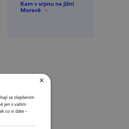
Kam v srpnu na jižní
Moravě
×
hají se zlepšením
ě jen s vaším
k co si dáte –