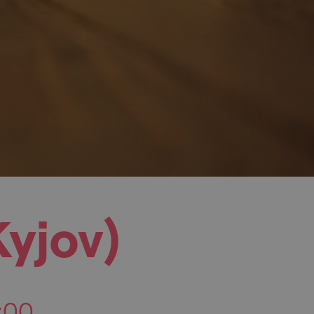
yjov)
:00