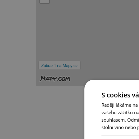
Zobrazit na Mapy.cz
S cookies vá
Raději lákáme na
vašeho zážitku n
souhlasem. Odmítn
stolní víno nebo 