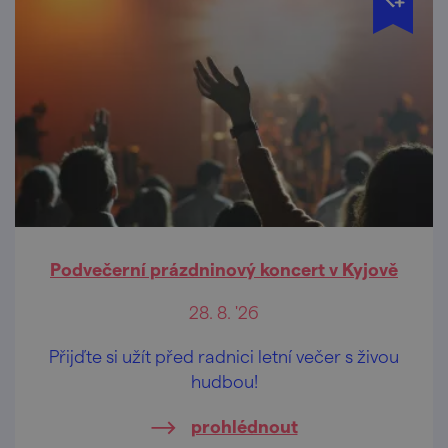
Podvečerní prázdninový koncert v Kyjově
28. 8. '26
Přijďte si užít před radnici letní večer s živou
hudbou!
prohlédnout