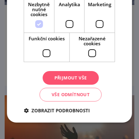
Nezbytně
Analytika
Marketing
nutné
cookies
Výstava portrétů starostů Kyjova
20. 7. — 23. 8. '26
Funkční cookies
Nezařazené
cookies
Radniční galerie Kyjov vás srdečně zve na
výstavu obrazů.
prohlédnout
PŘIJMOUT VŠE
VŠE ODMÍTNOUT
ZOBRAZIT PODROBNOSTI