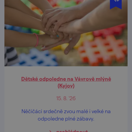
Dětské odpoledne na Vávrově mlýně
(Kyjov)
15. 8. '26
Něčičáci srdečně zvou malé i velké na
odpoledne plné zábavy.
prohlédnout