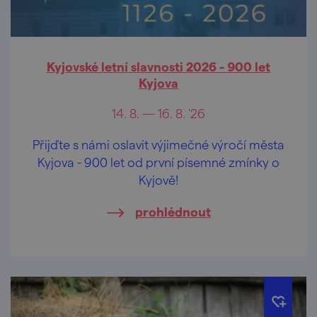
Kyjovské letní slavnosti 2026 - 900 let
Kyjova
14. 8. — 16. 8. '26
Přijďte s námi oslavit výjimečné výročí města
Kyjova - 900 let od první písemné zmínky o
Kyjově!
prohlédnout