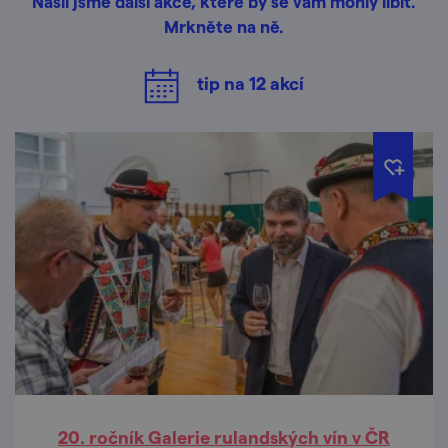
Našli jsme další akce, které by se vám mohly líbit.
Mrkněte na ně.
tip na
12
akcí
20. ročník Galerie rulandských vín v ČR