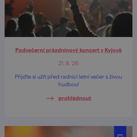
Podvečerní prázdninový koncert v Kyjově
21. 8. '26
Přijďte si užít před radnici letní večer s živou
hudbou!
prohlédnout