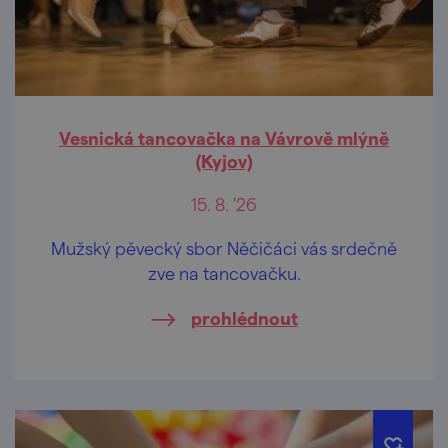
Vesnická tancovačka na Vávrově mlýně
(Kyjov)
15. 8. '26
Mužský pěvecký sbor Něčičáci vás srdečně
zve na tancovačku.
prohlédnout