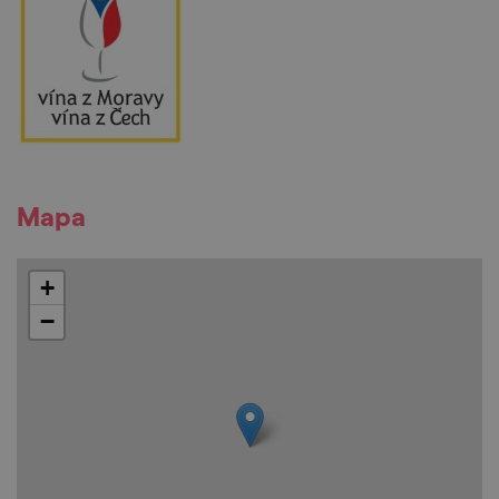
Mapa
+
−