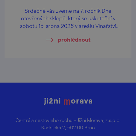
Srdečně vás zveme na 7. ročník Dne
otevřených sklepů, který se uskuteční v
sobotu 15. srpna 2026 v areálu Vinařství
Dufek, a to od 10.00 hod.
prohlédnout
Centrála cestovního ruchu – Jižní Morava, z.s.p.o.
Radnická 2, 602 00 Brno