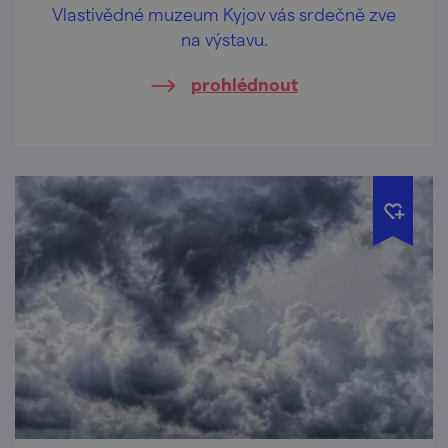
Vlastivědné muzeum Kyjov vás srdečně zve
na výstavu.
prohlédnout