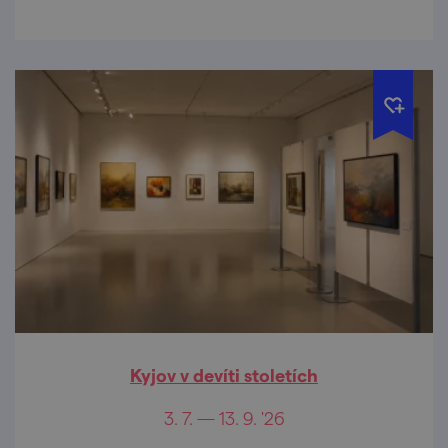
Kyjov v devíti stoletích
3. 7. — 13. 9. '26