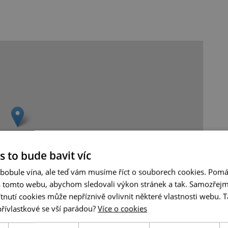
s to bude bavit víc
 bobule vína, ale teď vám musíme říct o souborech cookies. Pomá
a tomto webu, abychom sledovali výkon stránek a tak. Samozřejm
utí cookies může nepříznivě ovlivnit některé vlastnosti webu. Ta
přívlastkové se vší parádou?
Více o cookies
Leaflet
|
© Seznam.cz a.s. a další