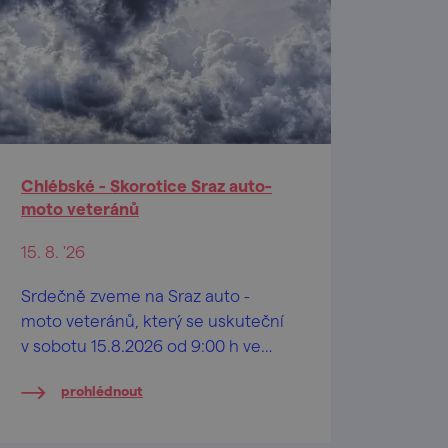
Chlébské - Skorotice Sraz auto-
moto veteránů
15. 8. '26
Srdečně zveme na Sraz auto -
moto veteránů, který se uskuteční
v sobotu 15.8.2026 od 9:00 h ve
Sportovním areálu Bandaska (Dolní
prohlédnout
Chlébské).