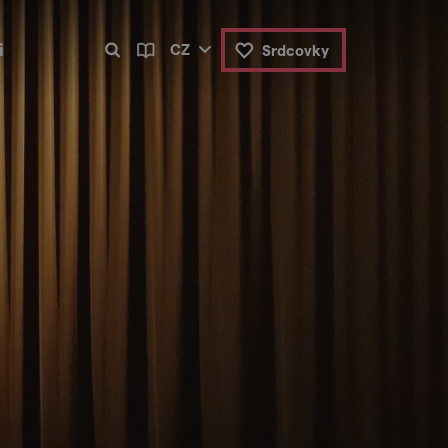
i
CZ
Srdcovky