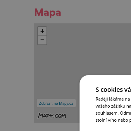
Mapa
+
−
S cookies vá
Raději lákáme na
Zobrazit na Mapy.cz
vašeho zážitku n
souhlasem. Odmítn
stolní víno nebo 