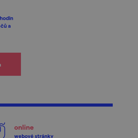
 hodin
ěčů a
h
online
webové stránky