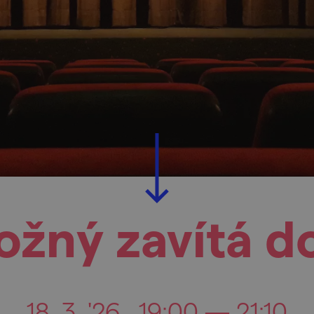
ožný zavítá d
18. 3. '26
19:00 — 21:10