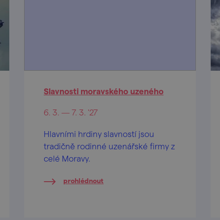
Slavnosti moravského uzeného
6. 3. — 7. 3. '27
Hlavními hrdiny slavností jsou
tradičně rodinné uzenářské firmy z
celé Moravy.
prohlédnout