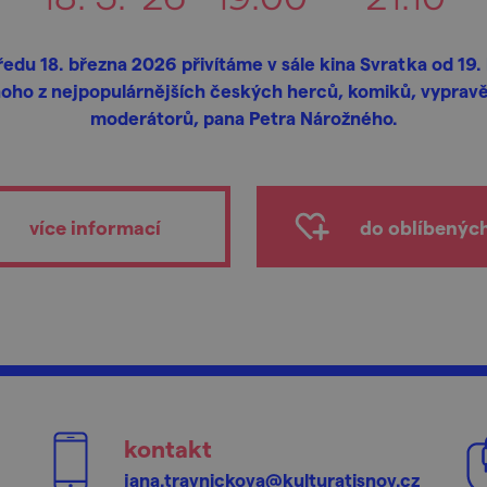
ředu 18. března 2026 přivítáme v sále kina Svratka od 19.
oho z nejpopulárnějších českých herců, komiků, vyprav
moderátorů, pana Petra Nárožného.
více informací
do oblíbenýc
kontakt
jana.travnickova@kulturatisnov.cz