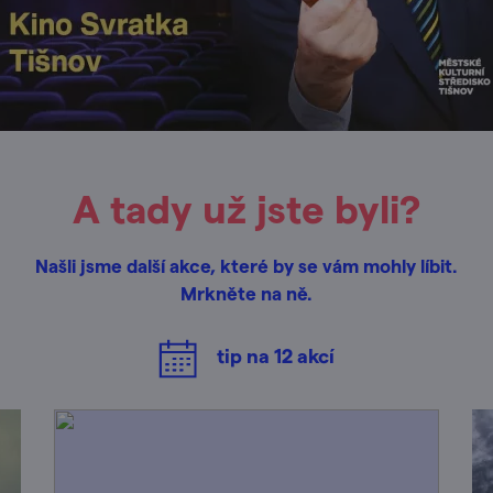
A tady už jste byli?
Našli jsme další akce, které by se vám mohly líbit.
Mrkněte na ně.
tip na
12
akcí