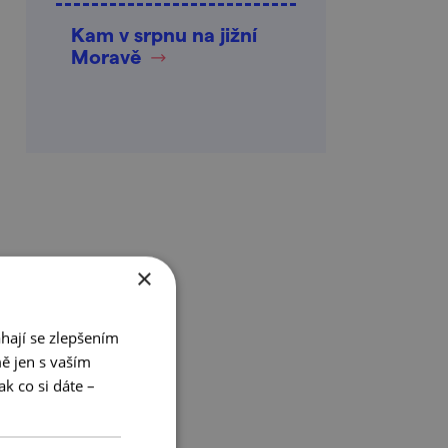
Kam v srpnu na jižní
Moravě
×
hají se zlepšením
ě jen s vaším
k co si dáte –