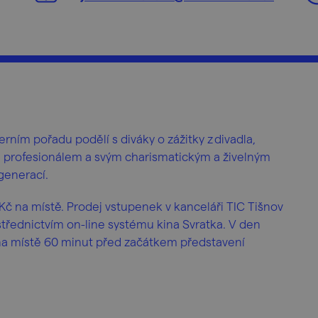
ním pořadu podělí s diváky o zážitky z divadla,
kým profesionálem a svým charismatickým a živelným
generací.
Kč na místě. Prodej vstupenek v kanceláři TIC Tišnov
třednictvím on-line systému kina Svratka. V den
na místě 60 minut před začátkem představení