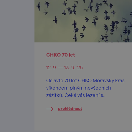
CHKO 70 let
12. 9. — 13. 9. '26
Oslavte 70 let CHKO Moravský kras
víkendem plným nevšedních
zážitků. Čeká vás lezení s
profesionálními lezci, návštěvy
prohlédnout
běžně nepřístupných jeskyní i
komentované vycházky. Některé
programy je nutné rezervovat
předem.