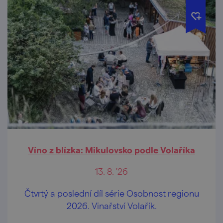
Víno z blízka: Mikulovsko podle Volaříka
13. 8. '26
Čtvrtý a poslední díl série Osobnost regionu
2026. Vinařství Volařík.