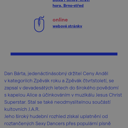
hora, Brno-střed
online
webové stránky
Dan Bárta, jedenáctinásobný držitel Ceny Anděl
v kategoriích Zpěvák roku a Zpěvák čtvrtstoletí, se
zapsal v devadesátých letech do širokého povědomí
s kapelou Alice a účinkováním v muzikálu Jesus Christ
Superstar. Stal se také neodmyslitelnou součástí
kultovních J.A.R.
Jeho široký hudební rozhled získal uplatnění od
roztančených Sexy Dancers přes populární písně