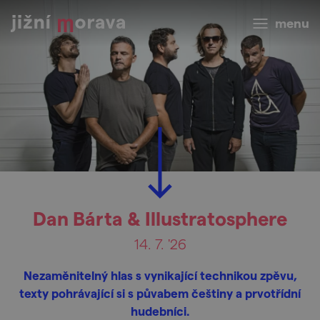
menu
Dan Bárta & Illustratosphere
14. 7. '26
Nezaměnitelný hlas s vynikající technikou zpěvu,
texty pohrávající si s půvabem češtiny a prvotřídní
hudebníci.