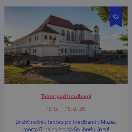
Tábor pod hradbami
15. 8. — 16. 8. '26
Druhý ročník Tábora po hradbami v Muzeu
města Brna na hradě Špilberku je tu!