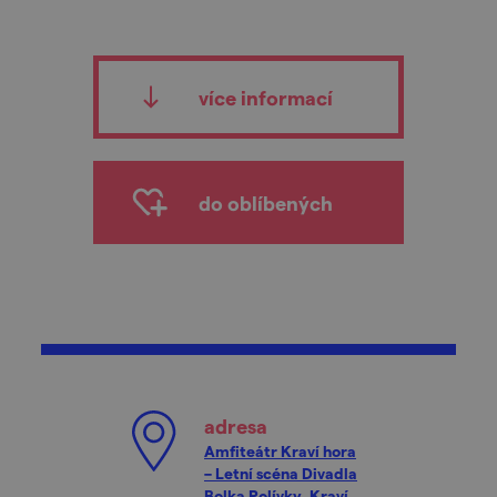
více informací
do oblíbených
adresa
Amfiteátr Kraví hora
– Letní scéna Divadla
Bolka Polívky, Kraví