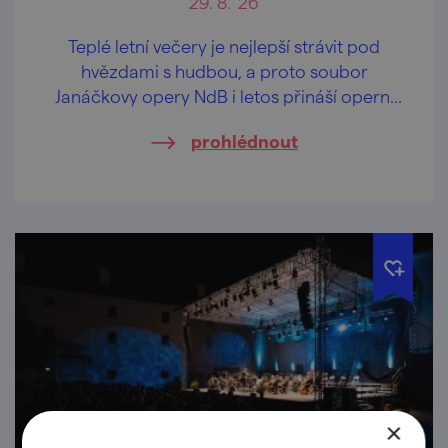
29. 8. '26
Teplé letní večery je nejlepší strávit pod
hvězdami s hudbou, a proto soubor
Janáčkovy opery NdB i letos přináší operní
představení do romantického prostředí
prohlédnout
hradu Špilberk.
×