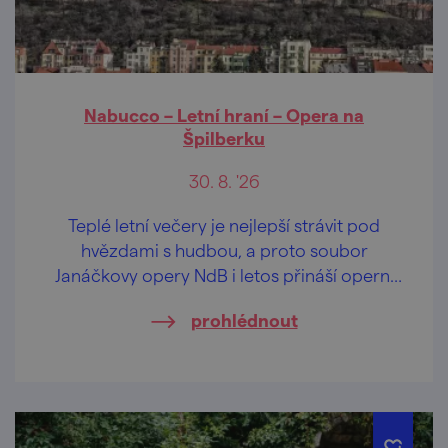
Nabucco – Letní hraní – Opera na
Špilberku
30. 8. '26
Teplé letní večery je nejlepší strávit pod
hvězdami s hudbou, a proto soubor
Janáčkovy opery NdB i letos přináší operní
představení do romantického prostředí
prohlédnout
hradu Špilberk.