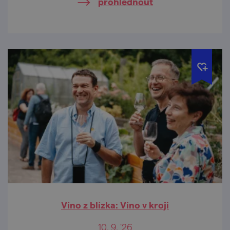
prohlédnout
Víno z blízka: Víno v kroji
10. 9. '26