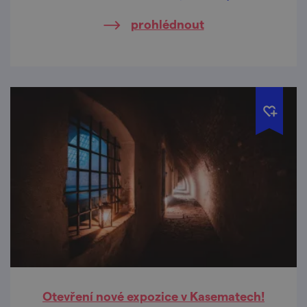
prohlédnout
Otevření nové expozice v Kasematech!