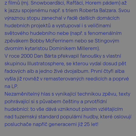
z filmů (mj. Snowboarďáci, Rafťáci, Horem pádem) až
k jazzu spojenému např. s triem Roberta Balzara. Svou
výraznou stopu zanechal v řadě dalších domácích
hudebních projektů a vystupoval i s veličinami
světového hudebního nebe (např. s fenomenálním
zpěvákem Bobby McFerrinem nebo se Stingovým
dvorním kytaristou Dominikem Millerem).
V roce 2000 Dan Bárta překvapil fanoušky s vlastní
skupinou Illustratosphere, se kterou vydal dosud pět
řadových alb a jedno živé dvojalbum. První čtyři alba
vyšla již rovněž v remasterovaných reedicích a poprvé
na LP.
Nezaměnitelný hlas s vynikající technikou zpěvu, texty
pohrávající si s půvabem češtiny a prvotřídní
hudebníci: to vše dává vzniknout písním vzlétajícím
nad tuzemský standard populární hudby, které oslovují
posluchače napříč generacemi již 25 let!