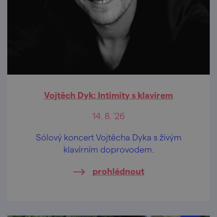
Vojtěch Dyk: Intimity s klavírem
14. 8. '26
Sólový koncert Vojtěcha Dyka s živým
klavírním doprovodem.
prohlédnout