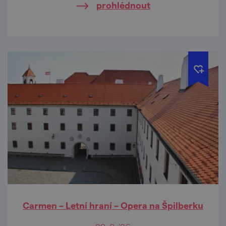
prohlédnout
Carmen – Letní hraní – Opera na Špilberku