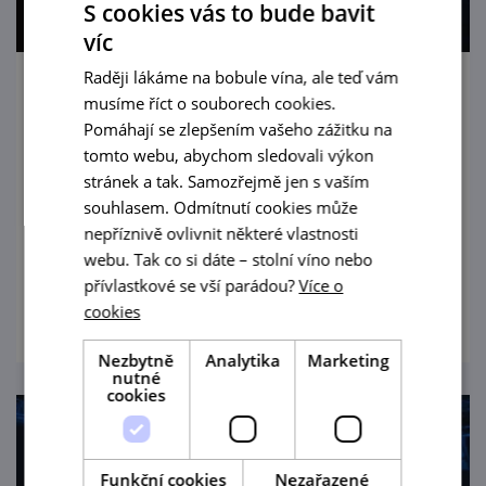
S cookies vás to bude bavit
víc
Raději lákáme na bobule vína, ale teď vám
Festival Špilberk 2026
musíme říct o souborech cookies.
Pomáhají se zlepšením vašeho zážitku na
17. 8. '26
tomto webu, abychom sledovali výkon
stránek a tak. Samozřejmě jen s vaším
Open-air festival na velkém nádvoří hradu
souhlasem. Odmítnutí cookies může
Špilberk nabízí vždy v druhé polovině srpna
nepříznivě ovlivnit některé vlastnosti
čtyři koncerty.
webu. Tak co si dáte – stolní víno nebo
přívlastkové se vší parádou?
Více o
prohlédnout
cookies
Nezbytně
Analytika
Marketing
nutné
cookies
Funkční cookies
Nezařazené