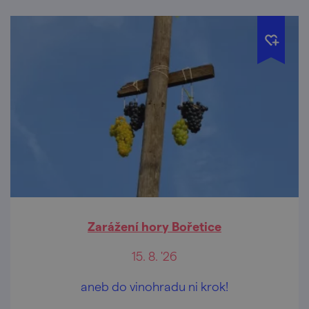
Zarážení hory Bořetice
15. 8. '26
aneb do vinohradu ni krok!