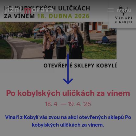
menu
Po kobylských uličkách za vínem
18. 4. — 19. 4. '26
Vinaři z Kobylí vás zvou na akci otevřených sklepů Po
kobylských uličkách za vínem.