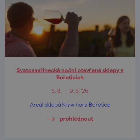
Svatovavřinecké noční otevřené sklepy v
Bořeticích
8. 8. — 9. 8. '26
Areál sklepů Kraví hora Bořetice
prohlédnout