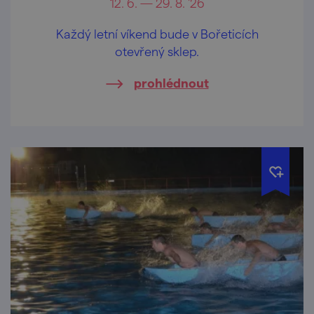
12. 6. — 29. 8. '26
Každý letní víkend bude v Bořeticích
otevřený sklep.
prohlédnout