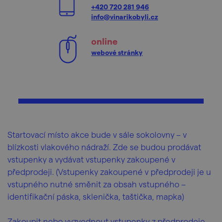
+420 720 281 946
info@vinarikobyli.cz
online
webové stránky
Startovací místo akce bude v sále sokolovny – v
blízkosti vlakového nádraží. Zde se budou prodávat
vstupenky a vydávat vstupenky zakoupené v
předprodeji. (Vstupenky zakoupené v předprodeji je u
vstupného nutné směnit za obsah vstupného –
identifikační páska, sklenička, taštička, mapka)
Zakoupit nebo vyzvednout vstupenky z předprodeje