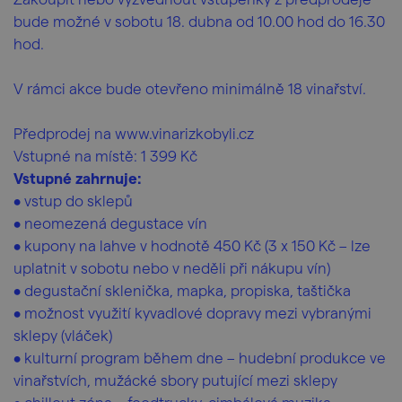
bude možné v sobotu 18. dubna od 10.00 hod do 16.30
hod.
V rámci akce bude otevřeno minimálně 18 vinařství.
Předprodej na www.vinarizkobyli.cz
Vstupné na místě: 1 399 Kč
Vstupné zahrnuje:
• vstup do sklepů
• neomezená degustace vín
• kupony na lahve v hodnotě 450 Kč (3 x 150 Kč – lze
uplatnit v sobotu nebo v neděli při nákupu vín)
• degustační sklenička, mapka, propiska, taštička
• možnost využití kyvadlové dopravy mezi vybranými
sklepy (vláček)
• kulturní program během dne – hudební produkce ve
vinařstvích, mužácké sbory putující mezi sklepy