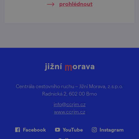
prohlédnout
Centrála cestovního ruchu – Jižní Morava, z.s.p.o.
Radnická 2, 602 00 Brno
info@ccrjm.cz
www.ccrjm.cz
Facebook
YouTube
Instagram