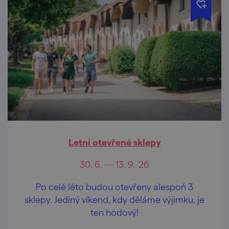
Letní otevřené sklepy
30. 6. — 13. 9. '26
Po celé léto budou otevřeny alespoň 3
sklepy. Jediný víkend, kdy děláme výjimku, je
ten hodový!