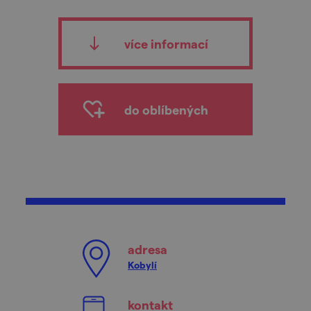
více informací
do oblíbených
adresa
Kobylí
kontakt