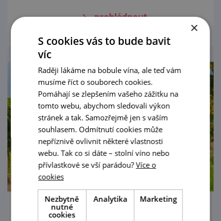
prohlédnout
×
S cookies vás to bude bavit
víc
Raději lákáme na bobule vína, ale teď vám
musíme říct o souborech cookies.
Pomáhají se zlepšením vašeho zážitku na
tomto webu, abychom sledovali výkon
stránek a tak. Samozřejmě jen s vaším
souhlasem. Odmítnutí cookies může
nepříznivě ovlivnit některé vlastnosti
webu. Tak co si dáte – stolní víno nebo
přívlastkové se vší parádou?
Více o
cookies
Nezbytně
Analytika
Marketing
nutné
Zarážení hory v Kobylí
cookies