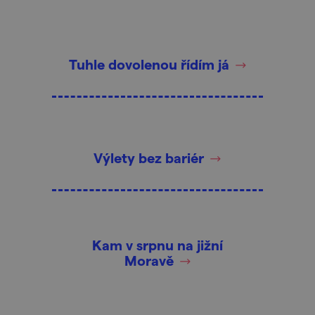
Tuhle dovolenou řídím já
Výlety bez bariér
Kam v srpnu na jižní
Moravě