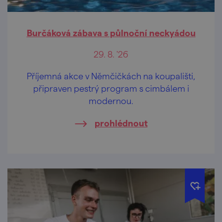
Burčáková zábava s půlnoční neckyádou
29. 8. '26
Příjemná akce v Němčičkách na koupališti,
připraven pestrý program s cimbálem i
modernou.
prohlédnout