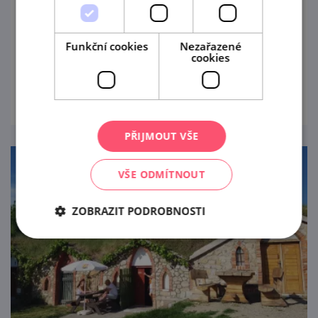
28. 8. — 29. 8. '26
Funkční cookies
Nezařazené
Zarážení hory v Kobylí
cookies
prohlédnout
PŘIJMOUT VŠE
VŠE ODMÍTNOUT
ZOBRAZIT PODROBNOSTI