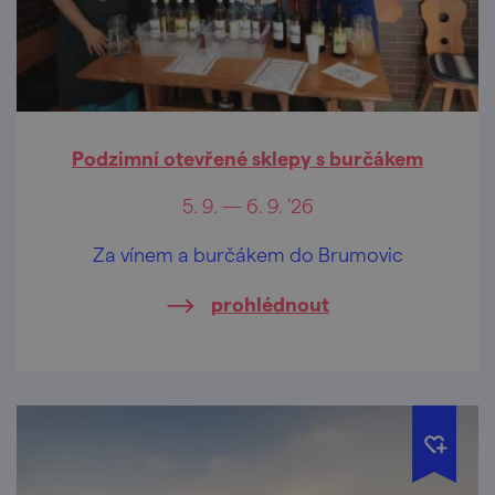
Podzimní otevřené sklepy s burčákem
5. 9. — 6. 9. '26
Za vínem a burčákem do Brumovic
prohlédnout