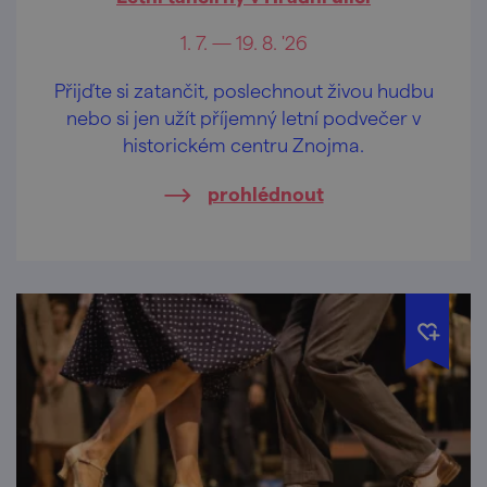
1. 7. — 19. 8. '26
Přijďte si zatančit, poslechnout živou hudbu
nebo si jen užít příjemný letní podvečer v
historickém centru Znojma.
prohlédnout