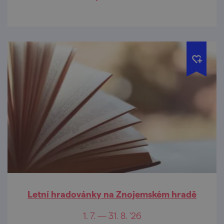
Letní hradovánky na Znojemském hradě
1. 7. — 31. 8. '26