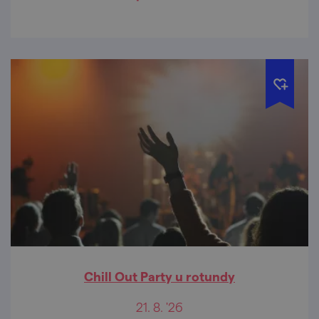
Chill Out Party u rotundy
21. 8. '26