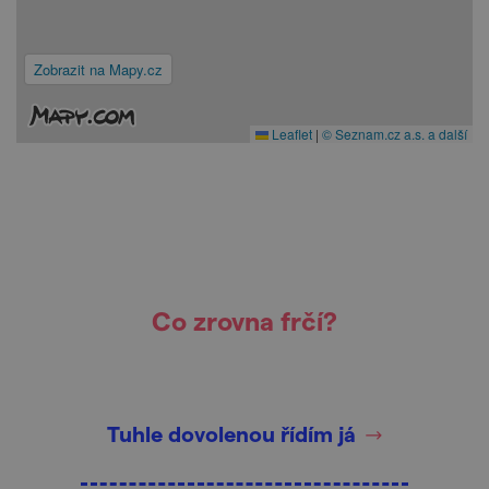
Zobrazit na Mapy.cz
Leaflet
|
© Seznam.cz a.s. a další
Co zrovna frčí?
Tuhle dovolenou řídím já