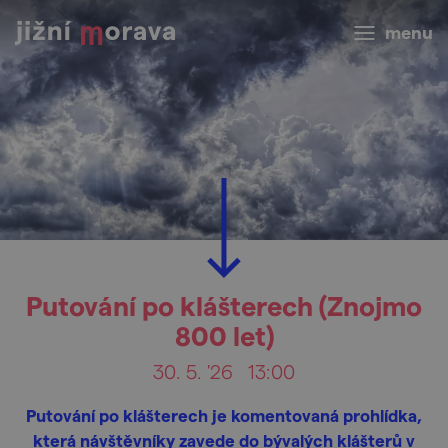
menu
Putování po klášterech (Znojmo
800 let)
30. 5. '26
13:00
Putování po klášterech je komentovaná prohlídka,
která návštěvníky zavede do bývalých klášterů v