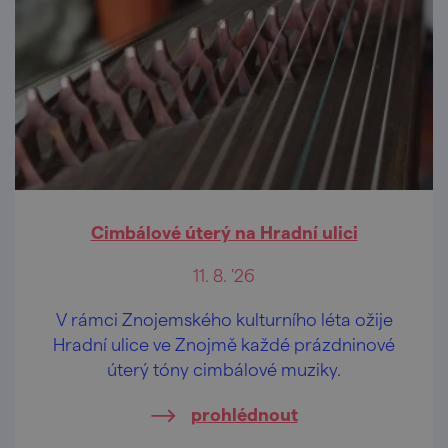
Cimbálové úterý na Hradní ulici
11. 8. '26
V rámci Znojemského kulturního léta ožije
Hradní ulice ve Znojmě každé prázdninové
úterý tóny cimbálové muziky.
prohlédnout