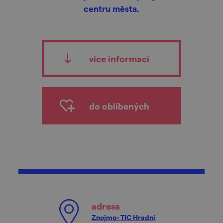
centru města.
více informací
do oblíbených
adresa
Znojmo- TIC Hradní