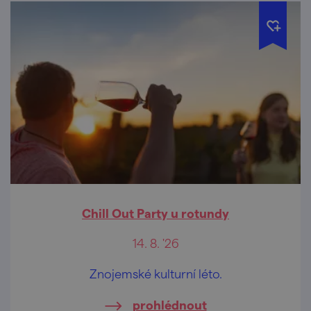
Chill Out Party u rotundy
14. 8. '26
Znojemské kulturní léto.
prohlédnout