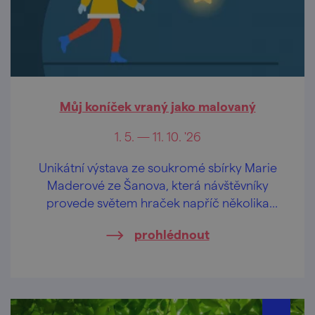
Můj koníček vraný jako malovaný
1. 5. — 11. 10. '26
Unikátní výstava ze soukromé sbírky Marie
Maderové ze Šanova, která návštěvníky
provede světem hraček napříč několika
generacemi.
prohlédnout