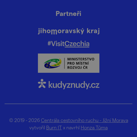
Partneři
© 2019 - 2026
Centrála cestovního ruchu - Jižní Morava
vytvořil
Burn IT
x navrhl
Honza Tůma