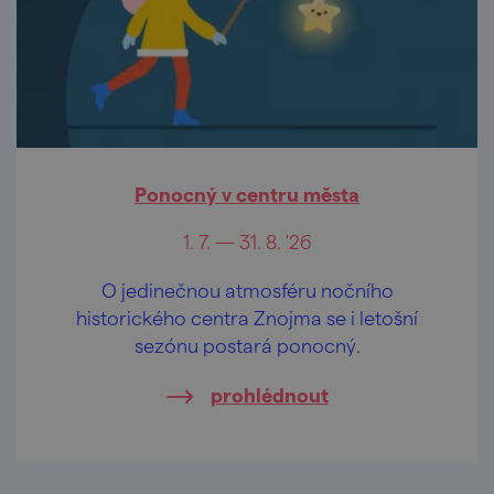
Ponocný v centru města
1. 7. — 31. 8. '26
O jedinečnou atmosféru nočního
historického centra Znojma se i letošní
sezónu postará ponocný.
prohlédnout