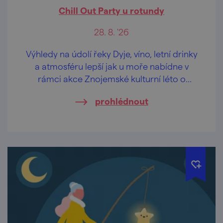
Chill Out Party u rotundy
28. 8. '26
Výhledy na údolí řeky Dyje, víno, letní drinky
a atmosféru lepší jak u moře nabídne v
rámci akce Znojemské kulturní léto o
prázdninách "odpočinková" hudební scéna
prohlédnout
u rotundy sv. Kateřiny v historickém centru
Znojma.