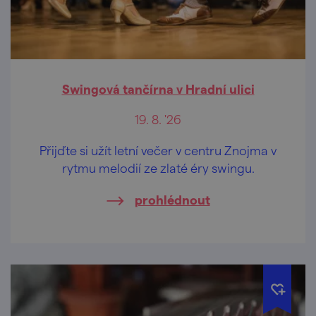
Swingová tančírna v Hradní ulici
19. 8. '26
Přijďte si užít letní večer v centru Znojma v
rytmu melodií ze zlaté éry swingu.
prohlédnout