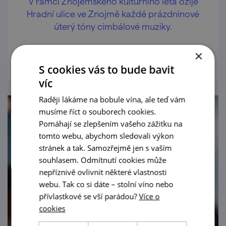
V rámci Znojemského kulturního léta ožije
Hradní ulice ve Znojmě každé prázdninové
úterý tóny cimbálové muziky.
prohlédnout
×
S cookies vás to bude bavit
víc
Raději lákáme na bobule vína, ale teď vám
musíme říct o souborech cookies.
Pomáhají se zlepšením vašeho zážitku na
tomto webu, abychom sledovali výkon
stránek a tak. Samozřejmě jen s vaším
souhlasem. Odmítnutí cookies může
nepříznivě ovlivnit některé vlastnosti
webu. Tak co si dáte – stolní víno nebo
přívlastkové se vší parádou?
Více o
cookies