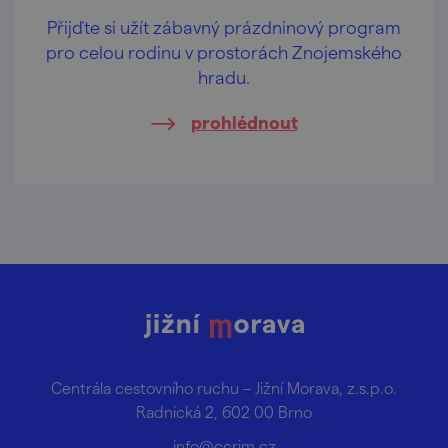
Přijďte si užít zábavný prázdninový program
pro celou rodinu v prostorách Znojemského
hradu.
prohlédnout
Centrála cestovního ruchu – Jižní Morava, z.s.p.o.
Radnická 2, 602 00 Brno
info@ccrjm.cz