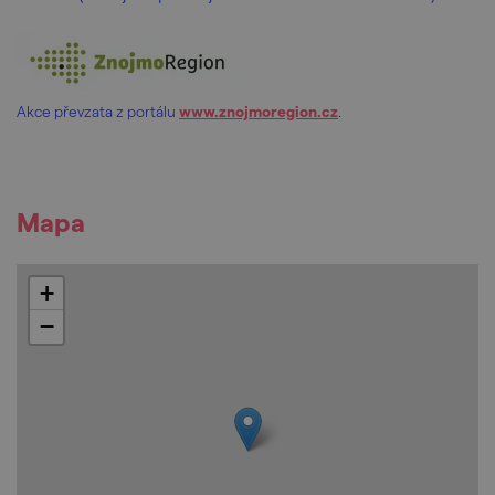
Akce převzata z portálu
www.znojmoregion.cz
.
Mapa
+
−