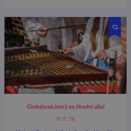
Cimbálové úterý na Hradní ulici
18. 8. '26