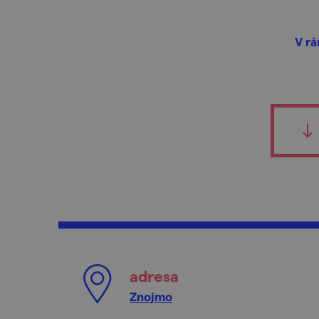
V rá
adresa
Znojmo