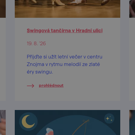
Swingová tančírna v Hradní ulici
19. 8. '26
Přijďte si užít letní večer v centru
Znojma v rytmu melodií ze zlaté
éry swingu.
prohlédnout