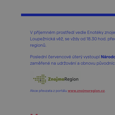
V příjemném prostředí vedle Enotéky znojem
Loupežnická věž, se vždy od 18.30 hod. pře
regionů.
Poslední červencové úterý vystoupí
Národo
zaměřené na udržování a obnovu původních l
Akce převzata z portálu
www.znojmoregion.cz
.