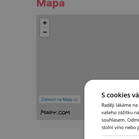
Mapa
+
−
S cookies vá
Zobrazit na Mapy.cz
Raději lákáme na
vašeho zážitku n
souhlasem. Odmítn
stolní víno nebo 