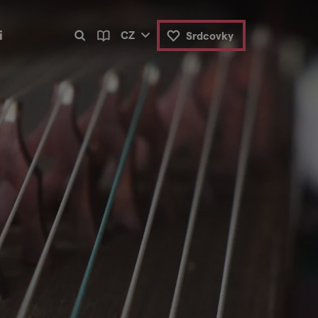
i
CZ
Srdcovky