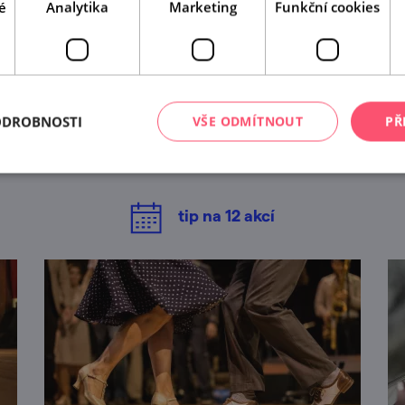
é
Analytika
Marketing
Funkční cookies
A tady už jste byli?
ODROBNOSTI
VŠE ODMÍTNOUT
PŘ
Našli jsme další akce, které by se vám mohly líbit.
Mrkněte na ně.
tip na
12
akcí