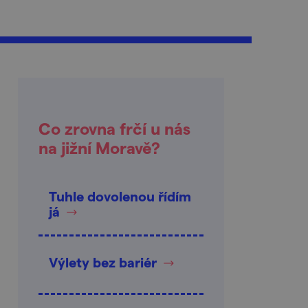
Co zrovna frčí u nás
na jižní Moravě?
Tuhle dovolenou řídím
já
Výlety bez bariér