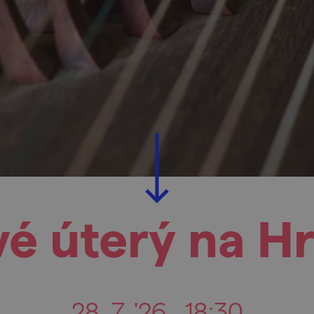
é úterý na Hra
28. 7. '26
18:30