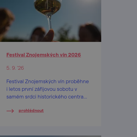
Festival Znojemských vín 2026
5. 9. '26
Festival Znojemských vín proběhne
i letos první zářijovou sobotu v
samém srdci historického centra
města Znojma, a to na vyhlídkové
prohlédnout
terase u rotundy sv. Kateřiny.