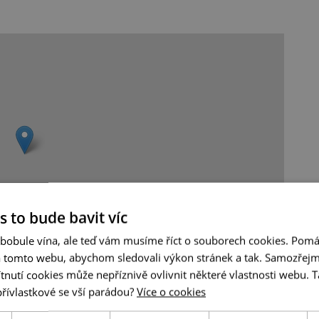
s to bude bavit víc
 bobule vína, ale teď vám musíme říct o souborech cookies. Pomá
a tomto webu, abychom sledovali výkon stránek a tak. Samozřejm
Leaflet
|
© Seznam.cz a.s. a další
utí cookies může nepříznivě ovlivnit některé vlastnosti webu. Ta
přívlastkové se vší parádou?
Více o cookies