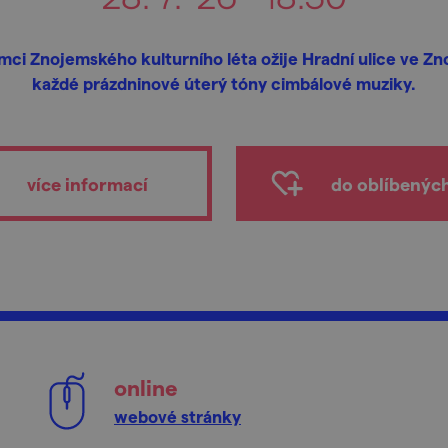
mci Znojemského kulturního léta ožije Hradní ulice ve Z
každé prázdninové úterý tóny cimbálové muziky.
více informací
do oblíbenýc
online
webové stránky