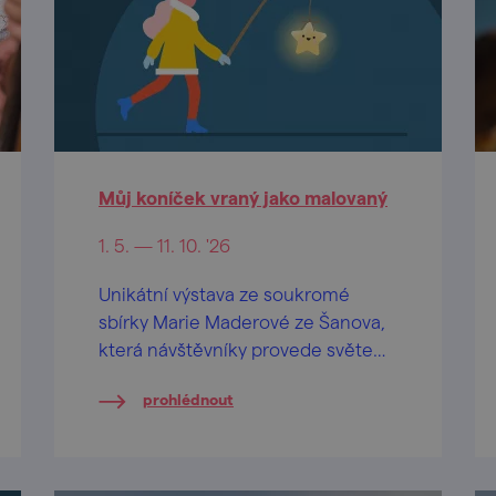
Můj koníček vraný jako malovaný
1. 5. — 11. 10. '26
Unikátní výstava ze soukromé
sbírky Marie Maderové ze Šanova,
která návštěvníky provede světem
hraček napříč několika
prohlédnout
generacemi.