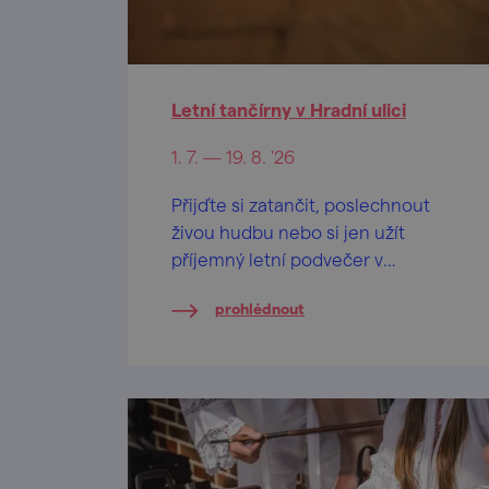
Letní tančírny v Hradní ulici
1. 7. — 19. 8. '26
Přijďte si zatančit, poslechnout
živou hudbu nebo si jen užít
příjemný letní podvečer v
historickém centru Znojma.
prohlédnout