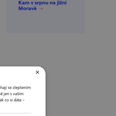
Kam v srpnu na jižní
Moravě
×
hají se zlepšením
ě jen s vaším
k co si dáte –