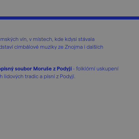
ských vín, v místech, kde kdysi stávala
dstaví cimbálové muziky ze Znojma i dalších
pisný soubor Moruše z Podyjí
- folklórní uskupení
idových tradic a písní z Podyjí.