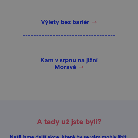
Výlety bez bariér
Kam v srpnu na jižní
Moravě
A tady už jste byli?
Našli jsme další akce, které by se vám mohly líbit.