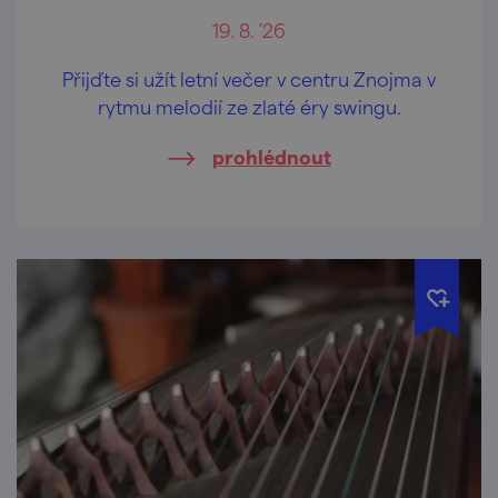
19. 8. '26
Přijďte si užít letní večer v centru Znojma v
rytmu melodií ze zlaté éry swingu.
prohlédnout