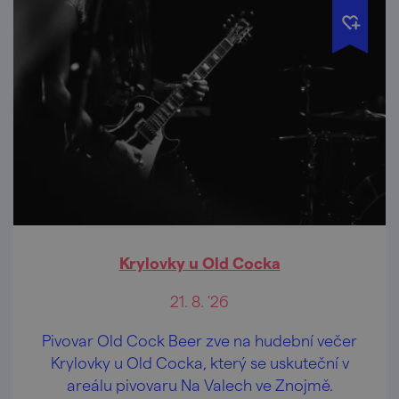
Krylovky u Old Cocka
21. 8. '26
Pivovar Old Cock Beer zve na hudební večer
Krylovky u Old Cocka, který se uskuteční v
areálu pivovaru Na Valech ve Znojmě.