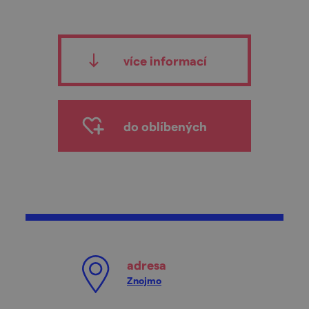
více informací
do oblíbených
adresa
Znojmo