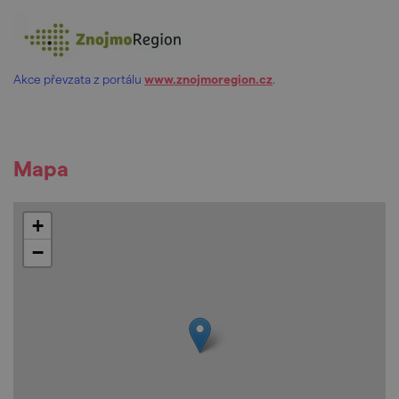
Akce převzata z portálu
www.znojmoregion.cz
.
Mapa
+
−