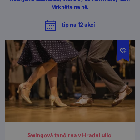
Mrkněte na ně.
tip na
12
akcí
Swingová tančírna v Hradní ulici