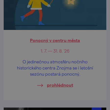
Ponocný v centru města
1. 7. — 31. 8. '26
O jedinečnou atmosféru nočního
historického centra Znojma se i letošní
sezónu postará ponocný.
prohlédnout