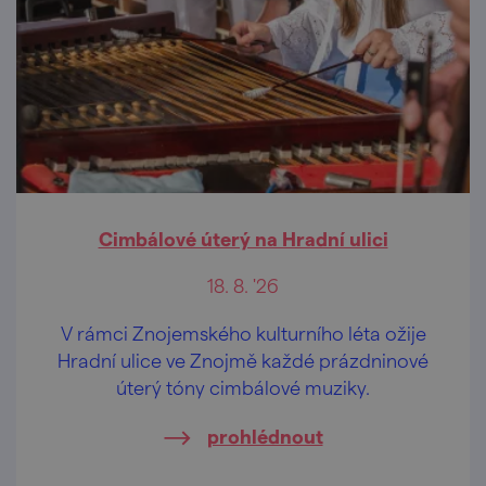
Cimbálové úterý na Hradní ulici
18. 8. '26
V rámci Znojemského kulturního léta ožije
Hradní ulice ve Znojmě každé prázdninové
úterý tóny cimbálové muziky.
prohlédnout