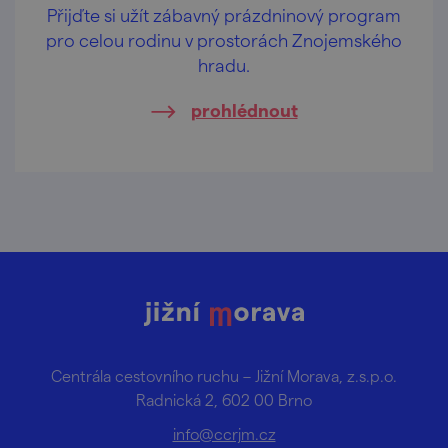
Přijďte si užít zábavný prázdninový program
pro celou rodinu v prostorách Znojemského
hradu.
prohlédnout
Centrála cestovního ruchu – Jižní Morava, z.s.p.o.
Radnická 2, 602 00 Brno
info@ccrjm.cz