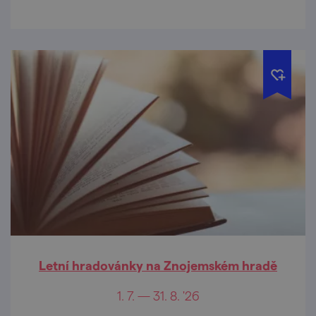
Letní hradovánky na Znojemském hradě
1. 7. — 31. 8. '26