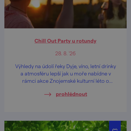
Chill Out Party u rotundy
28. 8. '26
Výhledy na údolí řeky Dyje, víno, letní drinky
a atmosféru lepší jak u moře nabídne v
rámci akce Znojemské kulturní léto o
prázdninách "odpočinková" hudební scéna
prohlédnout
u rotundy sv. Kateřiny v historickém centru
Znojma.