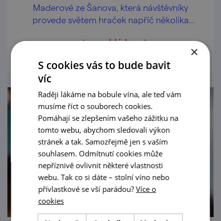
Maderové ze Šanova, která návštěvníky
provede světem hraček napříč několika
generacemi.
prohlédnout
×
S cookies vás to bude bavit
víc
Raději lákáme na bobule vína, ale teď vám
musíme říct o souborech cookies.
Pomáhají se zlepšením vašeho zážitku na
tomto webu, abychom sledovali výkon
stránek a tak. Samozřejmě jen s vaším
souhlasem. Odmítnutí cookies může
nepříznivě ovlivnit některé vlastnosti
webu. Tak co si dáte – stolní víno nebo
přívlastkové se vší parádou?
Více o
cookies