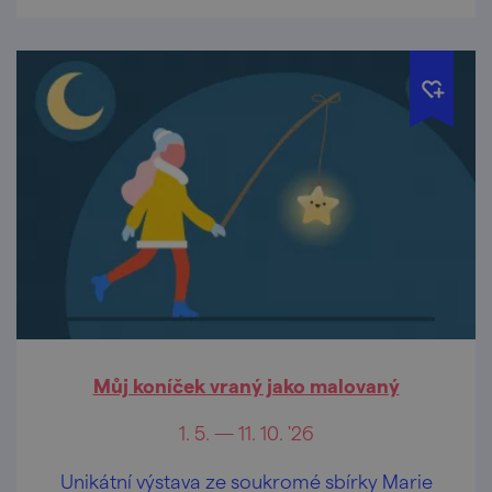
Můj koníček vraný jako malovaný
1. 5. — 11. 10. '26
Unikátní výstava ze soukromé sbírky Marie