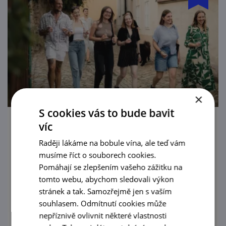
×
S cookies vás to bude bavit
víc
Letní procházka Znojmem s ochutnávkou
vín
Raději lákáme na bobule vína, ale teď vám
musíme říct o souborech cookies.
20. 8. '26
Pomáhají se zlepšením vašeho zážitku na
tomto webu, abychom sledovali výkon
Poznejte Znojmo všemi smysly! Vydejte se s
stránek a tak. Samozřejmě jen s vaším
námi na jedinečnou prohlídku města
souhlasem. Odmítnutí cookies může
spojenou s degustací vín na těch
nepříznivě ovlivnit některé vlastnosti
nejkrásnějších vyhlídkách Znojma.