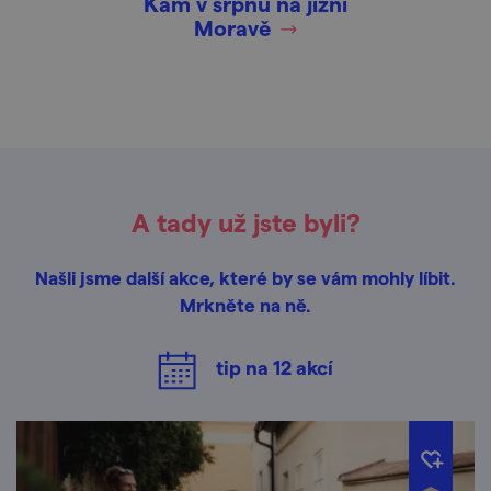
Kam v srpnu na jižní
Moravě
A tady už jste byli?
Našli jsme další akce, které by se vám mohly líbit.
Mrkněte na ně.
tip na
12
akcí