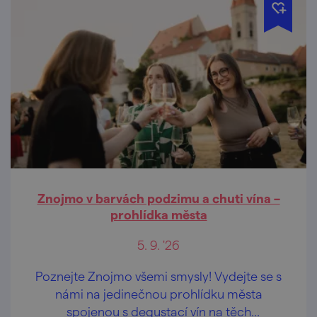
Znojmo v barvách podzimu a chuti vína –
prohlídka města
5. 9. '26
Poznejte Znojmo všemi smysly! Vydejte se s
námi na jedinečnou prohlídku města
spojenou s degustací vín na těch