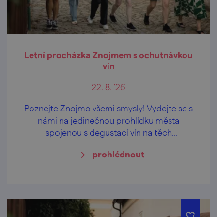
Letní procházka Znojmem s ochutnávkou
vín
22. 8. '26
Poznejte Znojmo všemi smysly! Vydejte se s
námi na jedinečnou prohlídku města
spojenou s degustací vín na těch
nejkrásnějších vyhlídkách Znojma.
prohlédnout