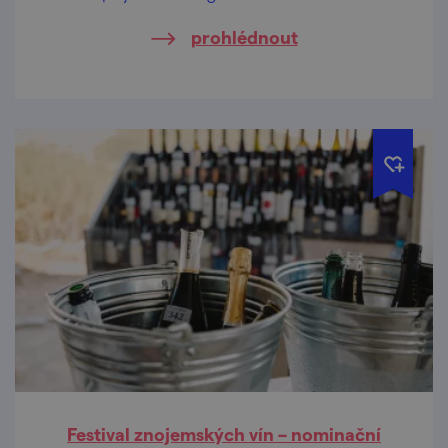
nejkrásnějších vyhlídkách Znojma.
prohlédnout
Festival znojemských vín – nominační