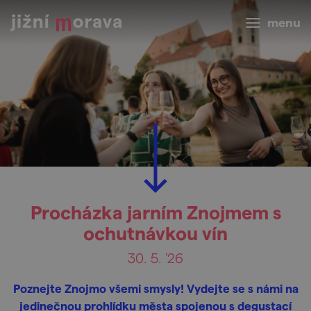
menu
Procházka jarním Znojmem s
ochutnávkou vín
30. 5. '26
Poznejte Znojmo všemi smysly! Vydejte se s námi na
jedinečnou prohlídku města spojenou s degustací