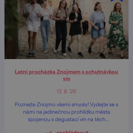
Letní procházka Znojmem s ochutnávkou
vín
13. 8. '26
Poznejte Znojmo všemi smysly! Vydejte se s
námi na jedinečnou prohlídku města
spojenou s degustací vín na těch
nejkrásnějších vyhlídkách Znojma.
prohlédnout