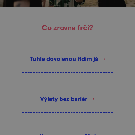
Co zrovna frčí?
Tuhle dovolenou řídím já
Výlety bez bariér