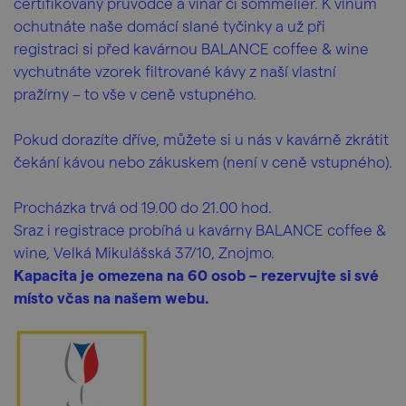
certifikovaný průvodce a vinař či sommelier. K vínům
ochutnáte naše domácí slané tyčinky a už při
registraci si před kavárnou BALANCE coffee & wine
vychutnáte vzorek filtrované kávy z naší vlastní
pražírny – to vše v ceně vstupného.
Pokud dorazíte dříve, můžete si u nás v kavárně zkrátit
čekání kávou nebo zákuskem (není v ceně vstupného).
Procházka trvá od 19.00 do 21.00 hod.
Sraz i registrace probíhá u kavárny BALANCE coffee &
wine, Velká Mikulášská 37/10, Znojmo.
Kapacita je omezena na 60 osob – rezervujte si své
místo včas na našem webu.