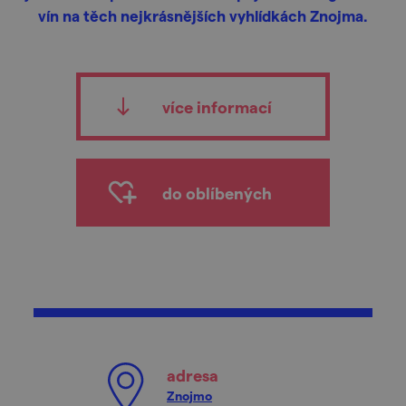
vín na těch nejkrásnějších vyhlídkách Znojma.
více informací
do oblíbených
adresa
Znojmo