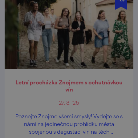
Letní procházka Znojmem s ochutnávkou
vín
27. 8. '26
Poznejte Znojmo všemi smysly! Vydejte se s
námi na jedinečnou prohlídku města
spojenou s degustací vín na těch