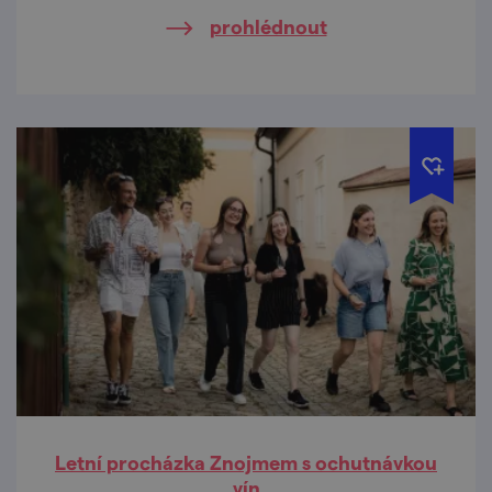
nejkrásnějších vyhlídkách Znojma.
prohlédnout
Letní procházka Znojmem s ochutnávkou
vín