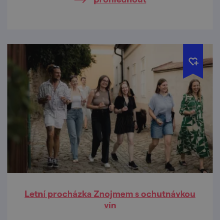
Letní procházka Znojmem s ochutnávkou
vín