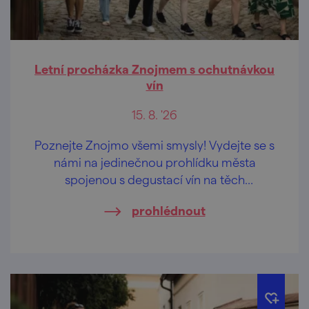
Letní procházka Znojmem s ochutnávkou
vín
15. 8. '26
Poznejte Znojmo všemi smysly! Vydejte se s
námi na jedinečnou prohlídku města
spojenou s degustací vín na těch
nejkrásnějších vyhlídkách Znojma.
prohlédnout