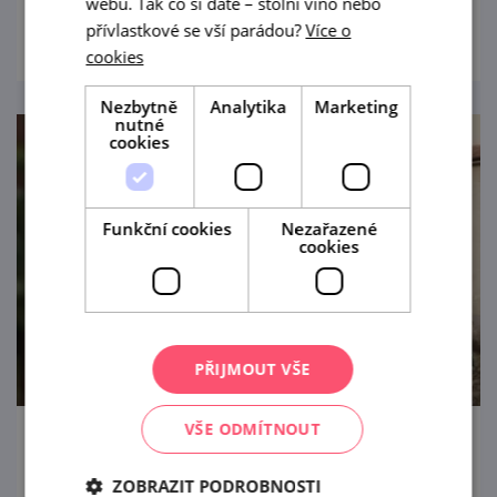
webu. Tak co si dáte – stolní víno nebo
prohlédnout
přívlastkové se vší parádou?
Více o
cookies
Nezbytně
Analytika
Marketing
nutné
cookies
Funkční cookies
Nezařazené
cookies
PŘIJMOUT VŠE
VŠE ODMÍTNOUT
Letní procházka Znojmem s ochutnávkou
vín
ZOBRAZIT PODROBNOSTI