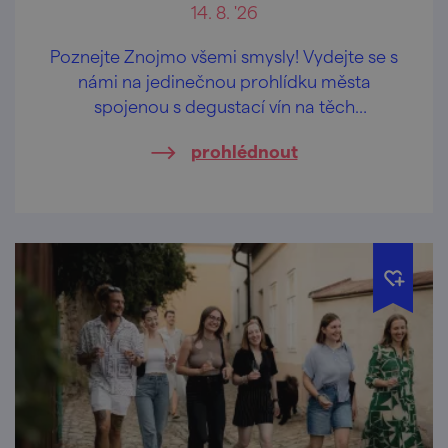
14. 8. '26
Poznejte Znojmo všemi smysly! Vydejte se s
námi na jedinečnou prohlídku města
spojenou s degustací vín na těch
nejkrásnějších vyhlídkách Znojma.
prohlédnout