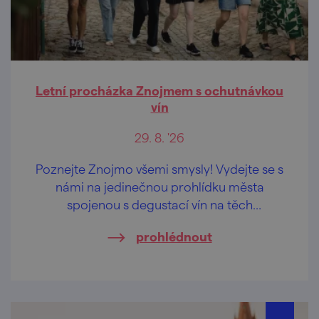
Letní procházka Znojmem s ochutnávkou
vín
29. 8. '26
Poznejte Znojmo všemi smysly! Vydejte se s
námi na jedinečnou prohlídku města
spojenou s degustací vín na těch
nejkrásnějších vyhlídkách Znojma.
prohlédnout