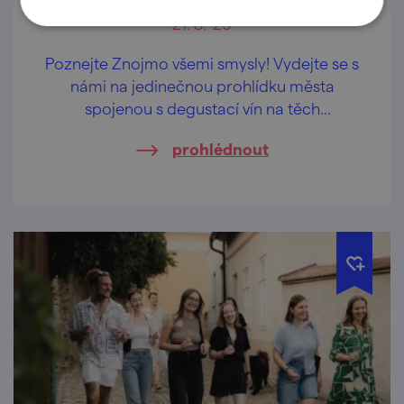
21. 8. '26
Poznejte Znojmo všemi smysly! Vydejte se s
námi na jedinečnou prohlídku města
spojenou s degustací vín na těch
nejkrásnějších vyhlídkách Znojma.
prohlédnout