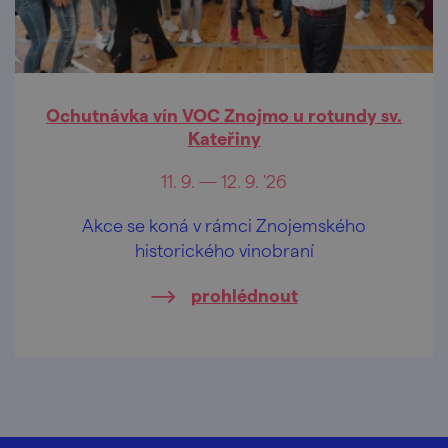
Ochutnávka vín VOC Znojmo u rotundy sv.
Kateřiny
11. 9. — 12. 9. '26
Akce se koná v rámci Znojemského
historického vinobraní
prohlédnout