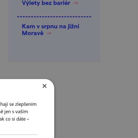
Výlety bez bariér
Kam v srpnu na jižní
Moravě
×
hají se zlepšením
ě jen s vaším
k co si dáte –