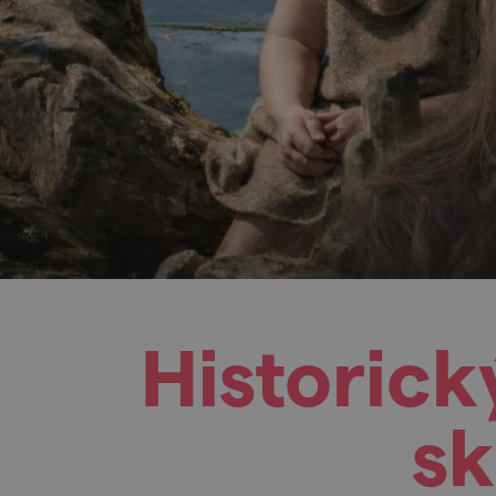
Historick
sk