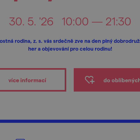
30. 5. '26
10:00 — 21:30
ostná rodina, z. s. vás srdečně zve na den plný dobrodružs
her a objevování pro celou rodinu!
více informací
do oblíbenýc