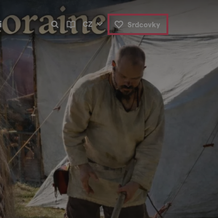
i
CZ
Srdcovky