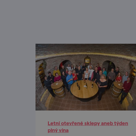
Letní otevřené sklepy aneb týden
plný vína