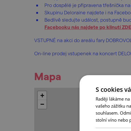
Pro dospělé je připravena třešnička na
Skupinu Deloraine najdete i na Faceb
Bedlivě sledujte událost, postupně b
Facebooku nás najdete po klinutí ZD
VSTUPNÉ na akci do areálu fary DOBROVO
On-line prodej vstupenek na koncert DEL
Mapa
S cookies vá
+
Raději lákáme na
−
vašeho zážitku n
souhlasem. Odmítn
stolní víno nebo 