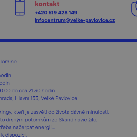
kontakt
+420 519 428 149
infocentrum@velke-pavlovice.cz
loraine
hodin
hodin
0.00 do cca 21.30 hodin
ahrada, Hlavní 153, Velké Pavlovice
ingy, kteří je zasvětí do života dávné minulosti.
těmto drsným potomkům ze Skandinávie žilo.
řeba načerpat energii...
 k dispozici.