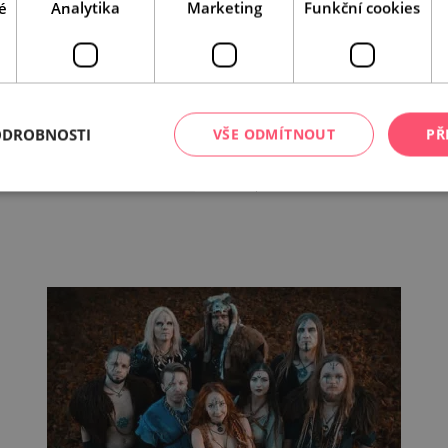
é
Analytika
Marketing
Funkční cookies
ODROBNOSTI
VŠE ODMÍTNOUT
PŘ
Leaflet
|
© Seznam.cz a.s. a další