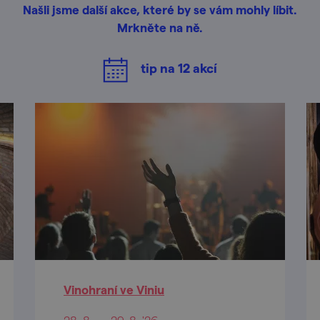
Našli jsme další akce, které by se vám mohly líbit.
Mrkněte na ně.
tip na
12
akcí
Vinohraní ve Viniu