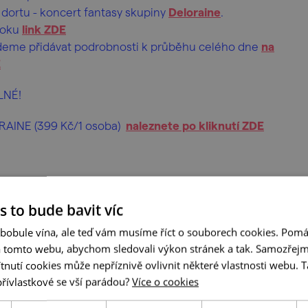
 dortu - koncert fantasy skupiny
Deloraine
.
ooku
link ZDE
udeme přidávat podrobnosti k průběhu celého dne
na
E
LNÉ!
ORAINE (399 Kč/1 osoba)
naleznete po kliknutí ZDE
s to bude bavit víc
 bobule vína, ale teď vám musíme říct o souborech cookies. Pomá
a tomto webu, abychom sledovali výkon stránek a tak. Samozřejm
utí cookies může nepříznivě ovlivnit některé vlastnosti webu. Ta
přívlastkové se vší parádou?
Více o cookies