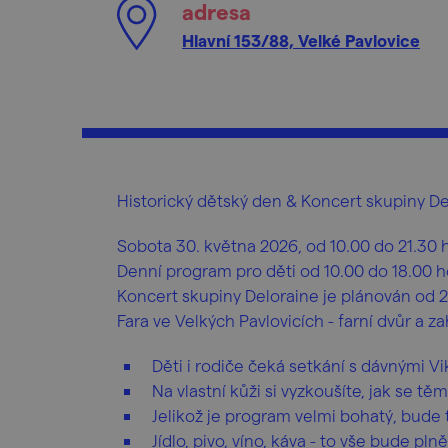
adresa
Hlavní 153/88, Velké Pavlovice
Historický dětský den & Koncert skupiny De
Sobota 30. května 2026, od 10.00 do 21.30 
Denní program pro děti od 10.00 do 18.00 
Koncert skupiny Deloraine je plánován od 2
Fara ve Velkých Pavlovicích - farní dvůr a z
Děti i rodiče čeká setkání s dávnými Vik
Na vlastní kůži si vyzkoušíte, jak se 
Jelikož je program velmi bohatý, bude t
Jídlo, pivo, víno, káva - to vše bude plně