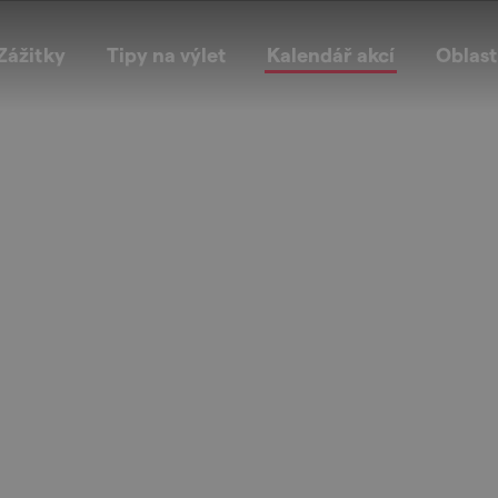
Zážitky
Tipy na výlet
Kalendář akcí
Oblast