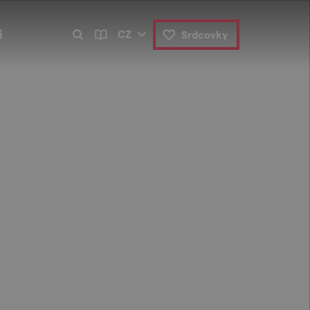
i
CZ
Srdcovky