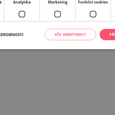
é
Analytika
Marketing
Funkční cookies
Leaflet
|
© Seznam.cz a.s. a další
ODROBNOSTI
VŠE ODMÍTNOUT
PŘ