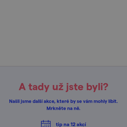
A tady už jste byli?
Našli jsme další akce, které by se vám mohly líbit.
Mrkněte na ně.
tip na
12
akcí