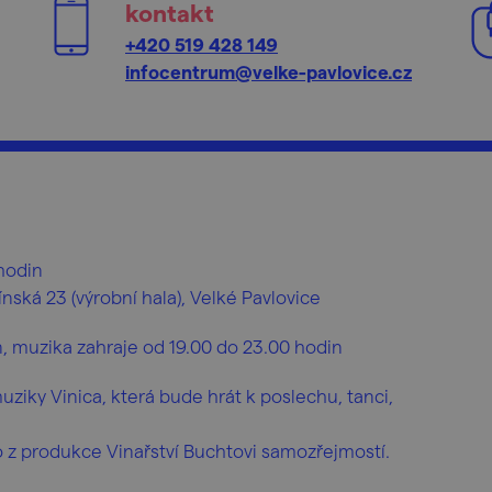
kontakt
+420 519 428 149
infocentrum@velke-pavlovice.cz
hodin
ká 23 (výrobní hala), Velké Pavlovice
, muzika zahraje od 19.00 do 23.00 hodin
ziky Vinica, která bude hrát k poslechu, tanci,
o z produkce Vinařství Buchtovi samozřejmostí.