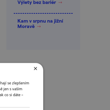
Výlety bez bariér
Kam v srpnu na jižní
Moravě
×
hají se zlepšením
ě jen s vaším
k co si dáte –