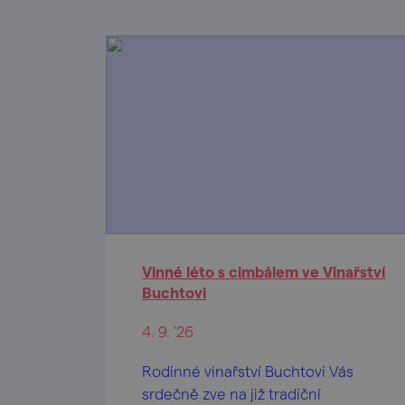
Vinné léto s cimbálem ve Vinařství
Buchtovi
4. 9. '26
Rodinné vinařství Buchtovi Vás
srdečně zve na již tradiční