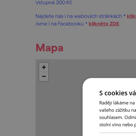
Vstupné 200 Kč
Najdete nás i na webových stránkách *
kli
Jsme i na Facebooku *
klikněte ZDE
Mapa
+
−
S cookies vá
Raději lákáme na
vašeho zážitku n
souhlasem. Odmítn
stolní víno nebo 