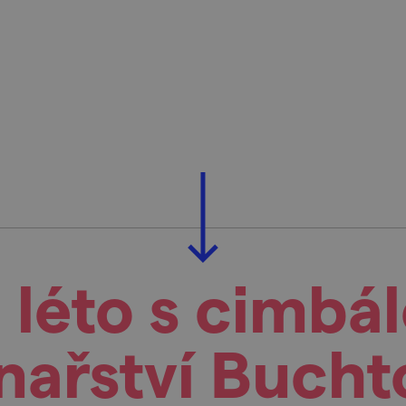
 léto s cimbá
nařství Bucht