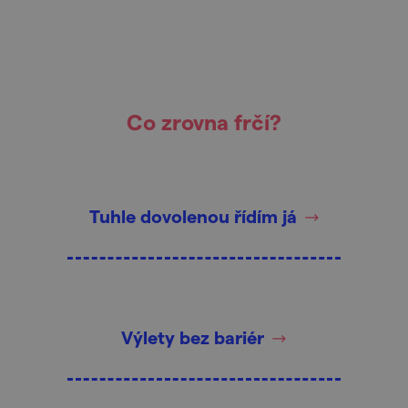
Co zrovna frčí?
Tuhle dovolenou řídím já
Výlety bez bariér