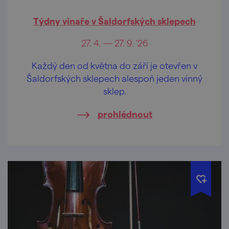
Týdny vinaře v Šaldorfských sklepech
27. 4. — 27. 9. '26
Každý den od května do září je otevřen v
Šaldorfských sklepech alespoň jeden vinný
sklep.
prohlédnout