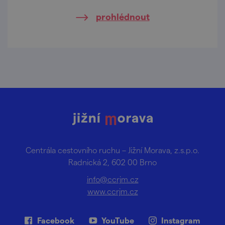
prohlédnout
Centrála cestovního ruchu – Jižní Morava, z.s.p.o.
Radnická 2, 602 00 Brno
info@ccrjm.cz
www.ccrjm.cz
Facebook
YouTube
Instagram