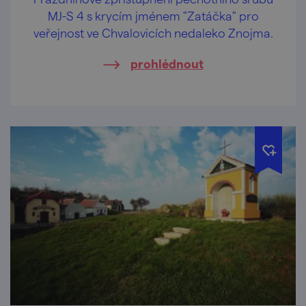
MJ-S 4 s krycím jménem "Zatáčka" pro
veřejnost ve Chvalovicích nedaleko Znojma.
prohlédnout