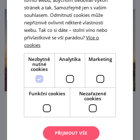
tomto webu, abychom sledovali výkon
stránek a tak. Samozřejmě jen s vaším
souhlasem. Odmítnutí cookies může
nepříznivě ovlivnit některé vlastnosti
webu. Tak co si dáte – stolní víno nebo
přívlastkové se vší parádou?
Více o
cookies
Nezbytně
Analytika
Marketing
nutné
cookies
Funkční cookies
Nezařazené
cookies
Posvícenské koštování ve Vrbovci
29. 8. '26
Poslední srpnovou sobotu se ve Vrbovci
PŘIJMOUT VŠE
každoročně slaví posvícení s krojovanou