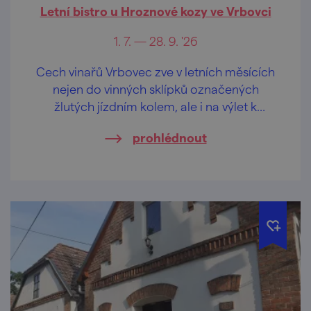
Letní bistro u Hroznové kozy ve Vrbovci
1. 7. — 28. 9. '26
Cech vinařů Vrbovec zve v letních měsících
nejen do vinných sklípků označených
žlutých jízdním kolem, ale i na výlet k
vyhlídkovému altánu uprostřed vinic, kde se
prohlédnout
o příjemné občerstvení postará speciální
vinařské bistro.