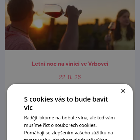
Letní noc na vinici ve Vrbovci
22. 8. '26
×
Předposlední srpnová sobota bude ve
S cookies vás to bude bavit
vinařské obci Vrbovec opět patřit oblíbené
Letní noci ve vinici.
víc
Raději lákáme na bobule vína, ale teď vám
prohlédnout
musíme říct o souborech cookies.
Pomáhají se zlepšením vašeho zážitku na