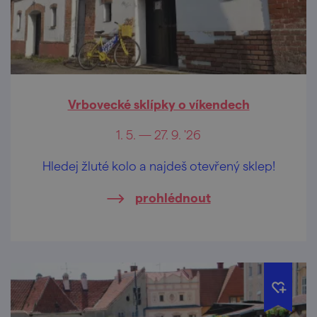
Vrbovecké sklípky o víkendech
1. 5. — 27. 9. '26
Hledej žluté kolo a najdeš otevřený sklep!
prohlédnout