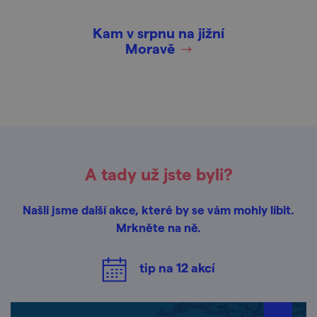
Kam v srpnu na jižní
Moravě
A tady už jste byli?
Našli jsme další akce, které by se vám mohly líbit.
Mrkněte na ně.
tip na
12
akcí