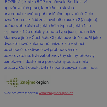
„ŘOPÍKŮ“ (zkratka ŘOP označovala Ředitelství
opevňovacích prací, které řídilo stavbu
prvorepublikového pohraničního opevnění). Celé
označení se skládá ze stavebního úseku 2 (Znojmo),
pořadového čísla objektu 56 a typu objektu 1. Je
zajímavostí, že objekty tohoto typu jsou jiné na Jižní
Moravě a jiné v Čechách. Objekt původně sloužil jako
dvoustřílnové kulometné hnízdo, ale v rámci
poválečné reaktivace byl přebudován na
pozorovatelnu. Byly zabetonovány střílny, překryty
panelovými deskami a ponechány pouze malé
průzory. Celý objekt byl následně zasypán zeminou.
Akce převzata z portálu
www.znojmoregion.cz
.