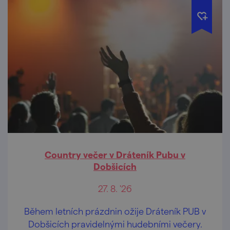
Country večer v Dráteník Pubu v
Dobšicích
27. 8. '26
Během letních prázdnin ožije Dráteník PUB v
Dobšicích pravidelnými hudebními večery.