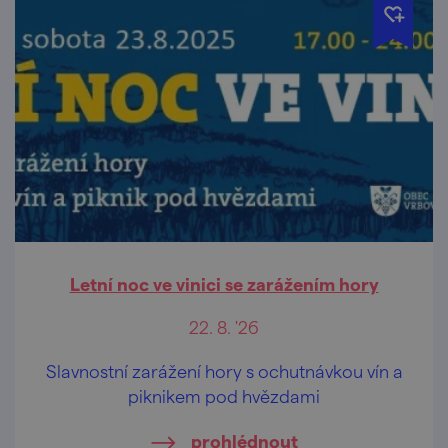
Letní noc ve vinici se zarážením hory
22. 8. '26
Slavnostní zarážení hory s ochutnávkou vín a
piknikem pod hvězdami
prohlédnout