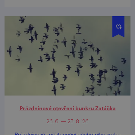
Prázdninové otevření bunkru Zatáčka
26. 6. — 23. 8. '26
Prázdninové zpřístupnění pěchotního srubu