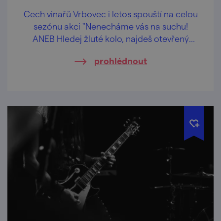
Cech vinařů Vrbovec i letos spouští na celou
sezónu akci "Nenecháme vás na suchu!
ANEB Hledej žluté kolo, najdeš otevřený
sklep".
prohlédnout