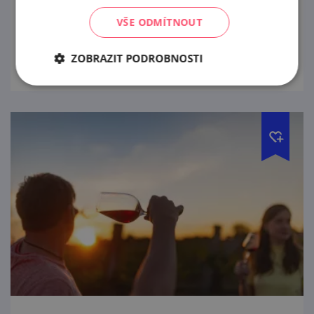
chasou, ochutnávkou vín místních vinařů,
VŠE ODMÍTNOUT
tancem, hudbou a zpěvem i večerní
prohlédnout
zábavou, co končívá až nad ránem…
ZOBRAZIT PODROBNOSTI