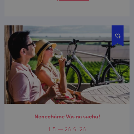
Nenecháme Vás na suchu!
1. 5. — 26. 9. '26