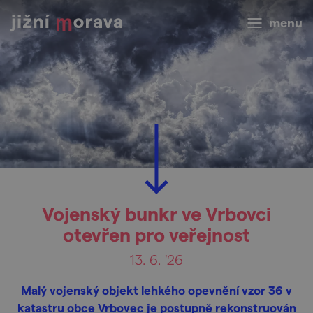
menu
Vojenský bunkr ve Vrbovci
otevřen pro veřejnost
13. 6. '26
Malý vojenský objekt lehkého opevnění vzor 36 v
katastru obce Vrbovec je postupně rekonstruován