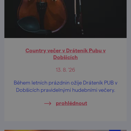
Country večer v Dráteník Pubu v
Dobšicích
13. 8. '26
Během letních prázdnin ožije Dráteník PUB v
Dobšicích pravidelnými hudebními večery.
prohlédnout