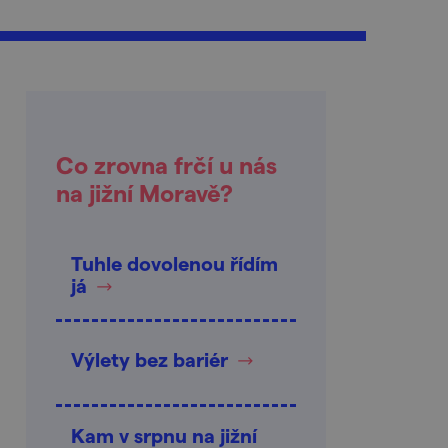
Co zrovna frčí u nás
na jižní Moravě?
Tuhle dovolenou řídím
já
Výlety bez bariér
Kam v srpnu na jižní