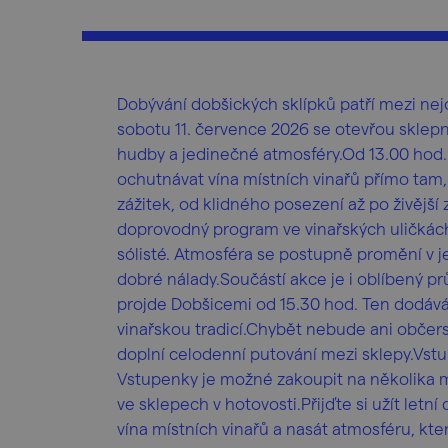
Dobývání dobšických sklípků patří mezi nejo
sobotu 11. července 2026 se otevřou sklepn
hudby a jedinečné atmosféry.Od 13.00 hod.
ochutnávat vína místních vinařů přímo tam, 
zážitek, od klidného posezení až po živějš
doprovodný program ve vinařských uličkách
sólisté. Atmosféra se postupně promění v je
dobré nálady.Součástí akce je i oblíbený p
projde Dobšicemi od 15.30 hod. Ten dodává c
vinařskou tradicí.Chybět nebude ani občerst
doplní celodenní putování mezi sklepy.Vstu
Vstupenky je možné zakoupit na několika mí
ve sklepech v hotovosti.Přijďte si užít letní
vína místních vinařů a nasát atmosféru, kte