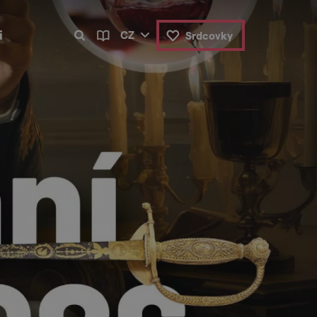
i
CZ
Srdcovky