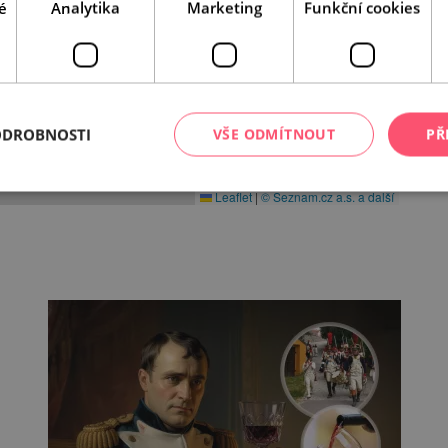
é
Analytika
Marketing
Funkční cookies
ODROBNOSTI
VŠE ODMÍTNOUT
PŘ
Leaflet
|
© Seznam.cz a.s. a další