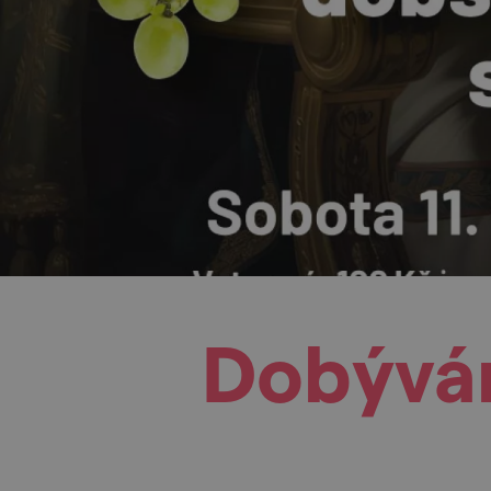
Dobýván