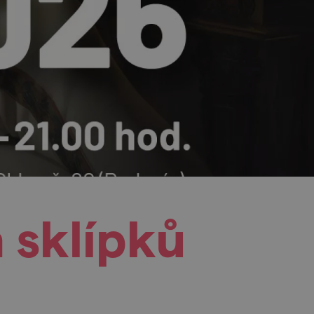
 sklípků