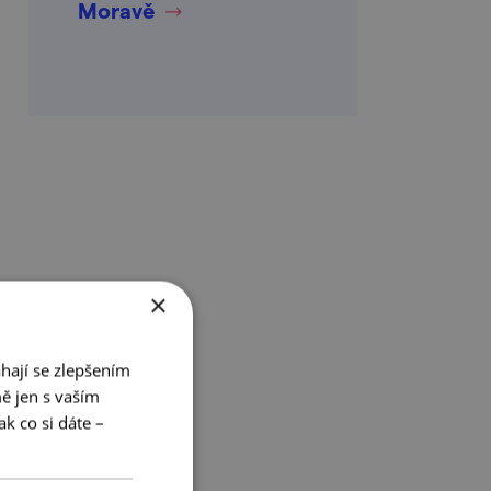
Moravě
×
hají se zlepšením
ě jen s vaším
k co si dáte –