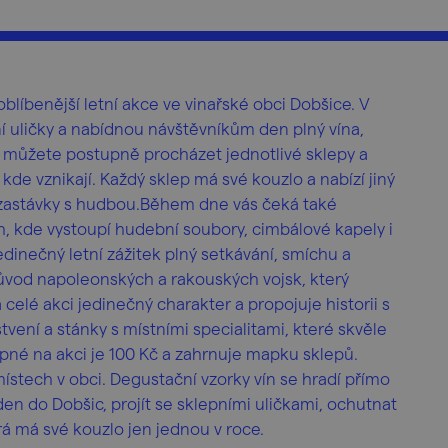
blíbenější letní akce ve vinařské obci Dobšice. V
í uličky a nabídnou návštěvníkům den plný vína,
 můžete postupně procházet jednotlivé sklepy a
kde vznikají. Každý sklep má své kouzlo a nabízí jiný
í zastávky s hudbou.Během dne vás čeká také
, kde vystoupí hudební soubory, cimbálové kapely i
dinečný letní zážitek plný setkávání, smíchu a
růvod napoleonských a rakouských vojsk, který
elé akci jedinečný charakter a propojuje historii s
vení a stánky s místními specialitami, které skvěle
pné na akci je 100 Kč a zahrnuje mapku sklepů.
stech v obci. Degustační vzorky vín se hradí přímo
 den do Dobšic, projít se sklepními uličkami, ochutnat
rá má své kouzlo jen jednou v roce.