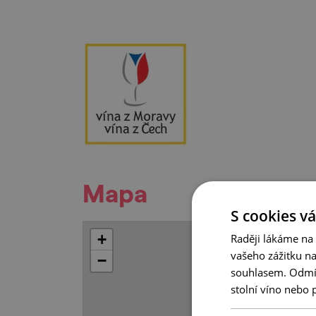
Mapa
S cookies vá
+
Raději lákáme na
vašeho zážitku n
−
souhlasem. Odmítn
stolní víno nebo 