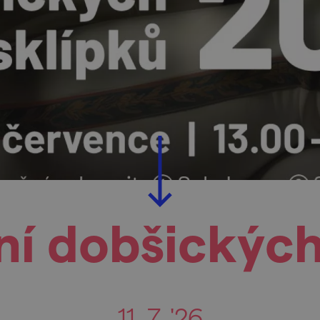
í dobšických
11. 7. '26