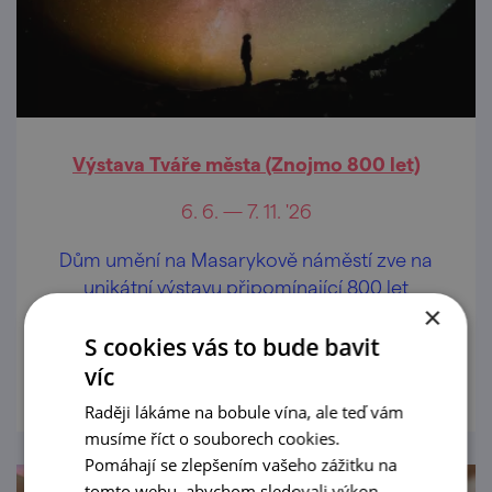
Výstava Tváře města (Znojmo 800 let)
6. 6. — 7. 11. '26
Dům umění na Masarykově náměstí zve na
unikátní výstavu připomínající 800 let
×
historie města.
S cookies vás to bude bavit
prohlédnout
víc
Raději lákáme na bobule vína, ale teď vám
musíme říct o souborech cookies.
Pomáhají se zlepšením vašeho zážitku na
tomto webu, abychom sledovali výkon