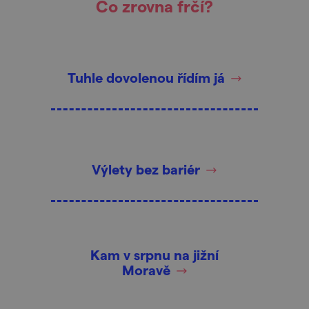
Co zrovna frčí?
Tuhle dovolenou řídím já
Výlety bez bariér
Kam v srpnu na jižní
Moravě