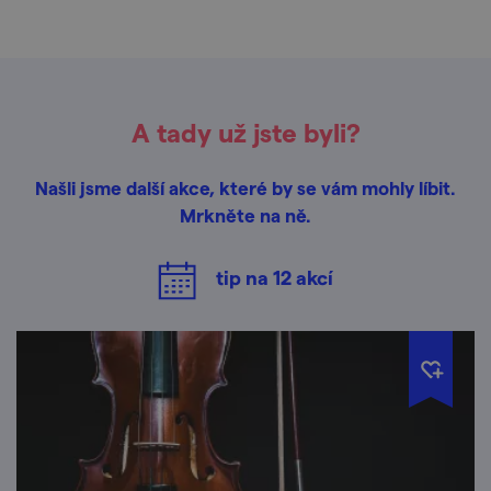
A tady už jste byli?
Našli jsme další akce, které by se vám mohly líbit.
Mrkněte na ně.
tip na
12
akcí