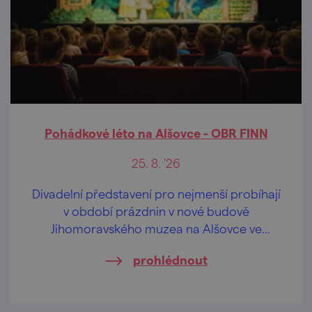
Pohádkové léto na Alšovce - OBR FINN
25. 8. '26
Divadelní představení pro nejmenší probíhají
v období prázdnin v nové budově
Jihomoravského muzea na Alšovce ve
Znojmě, a to ve vybrané úterky odpoledne,
prohlédnout
vždy od 17 hod.