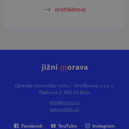
prohlédnout
Centrála cestovního ruchu – Jižní Morava, z.s.p.o.
Radnická 2, 602 00 Brno
info@ccrjm.cz
www.ccrjm.cz
Facebook
YouTube
Instagram