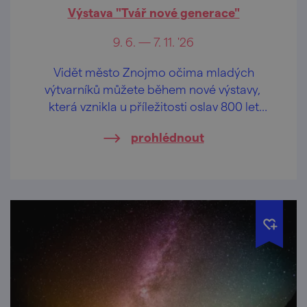
Výstava "Tvář nové generace"
9. 6. — 7. 11. '26
Vidět město Znojmo očima mladých
výtvarníků můžete během nové výstavy,
která vznikla u příležitosti oslav 800 let
města Znojma.
prohlédnout