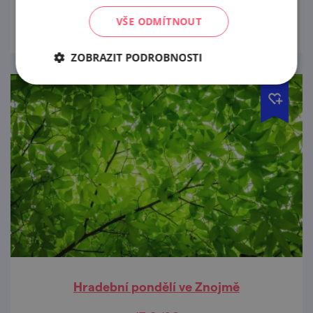
prohlédnout
VŠE ODMÍTNOUT
ZOBRAZIT PODROBNOSTI
Hradební pondělí ve Znojmě