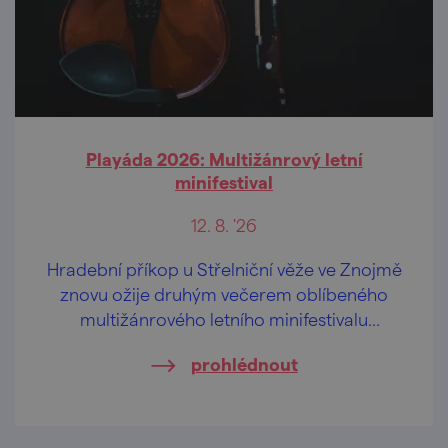
Playáda 2026: Multižánrový letní
minifestival
12. 8. '26
Hradební příkop u Střelniční věže ve Znojmě
znovu ožije druhým večerem oblíbeného
multižánrového letního minifestivalu
PLAYÁDA.
prohlédnout