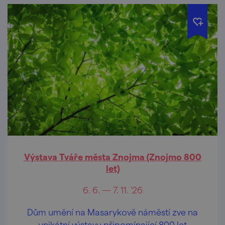
Výstava Tváře města Znojma (Znojmo 800
let)
6. 6. — 7. 11. '26
Dům umění na Masarykově náměstí zve na
unikátní výstavu připomínající 800 let