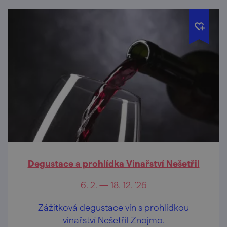
Degustace a prohlídka Vinařství Nešetřil
6. 2. — 18. 12. '26
Zážitková degustace vín s prohlídkou
vinařství Nešetřil Znojmo.