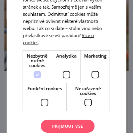
stránek a tak. Samozřejmě jen s vaším
souhlasem. Odmítnutí cookies může
nepříznivě ovlivnit některé vlastnosti
webu. Tak co si dáte – stolní víno nebo
přívlastkové se vší parádou?
Více o
cookies
Nezbytně
Analytika
Marketing
nutné
cookies
Hradební pondělí ve Znojmě
Funkční cookies
Nezařazené
cookies
10. 8. '26
Každé prázdninové pondělí ožije Jižní
hradební příkop ve Znojmě pestrým
programem pro celou rodinu.
PŘIJMOUT VŠE