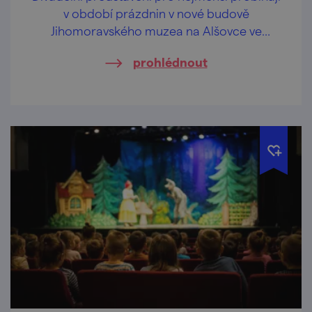
v období prázdnin v nové budově
Jihomoravského muzea na Alšovce ve
Znojmě, a to ve vybrané úterky odpoledne,
prohlédnout
vždy od 17 hod.