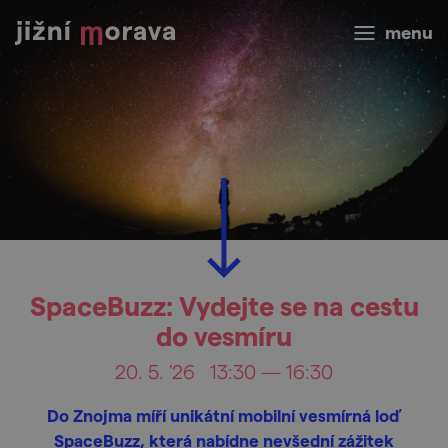
menu
SpaceBuzz: Vydejte se na cestu
do vesmíru
20. 5. '26
13:30 — 16:30
Do Znojma míří unikátní mobilní vesmírná loď
SpaceBuzz, která nabídne nevšední zážitek