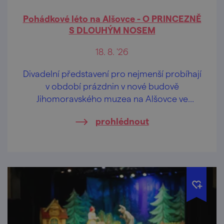
Pohádkové léto na Alšovce - O PRINCEZNĚ
S DLOUHÝM NOSEM
18. 8. '26
Divadelní představení pro nejmenší probíhají
v období prázdnin v nové budově
Jihomoravského muzea na Alšovce ve
Znojmě, a to ve vybrané úterky odpoledne,
prohlédnout
vždy od 17 hod.