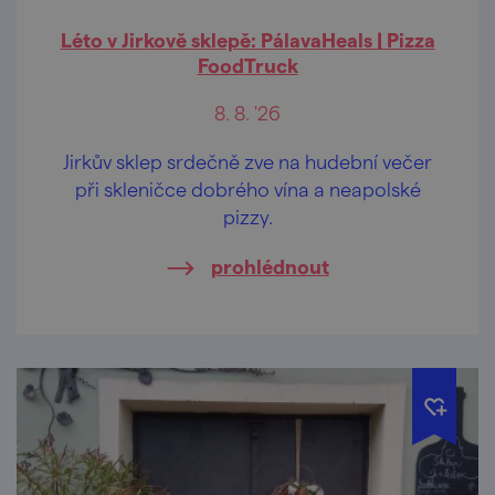
Léto v Jirkově sklepě: PálavaHeals | Pizza
FoodTruck
8. 8. '26
Jirkův sklep srdečně zve na hudební večer
při skleničce dobrého vína a neapolské
pizzy.
prohlédnout