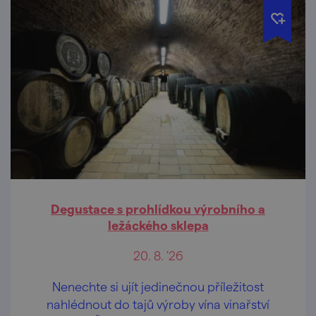
Degustace s prohlídkou výrobního a
ležáckého sklepa
20. 8. '26
Nenechte si ujít jedinečnou příležitost
nahlédnout do tajů výroby vína vinařství