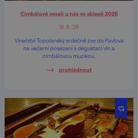
Cimbálové veselí u nás ve sklepě 2026
18. 8. '26
Vinařství Topolanský srdečně zve do Pavlova
na večerní posezení s degustací vín a
cimbálovou muzikou.
prohlédnout