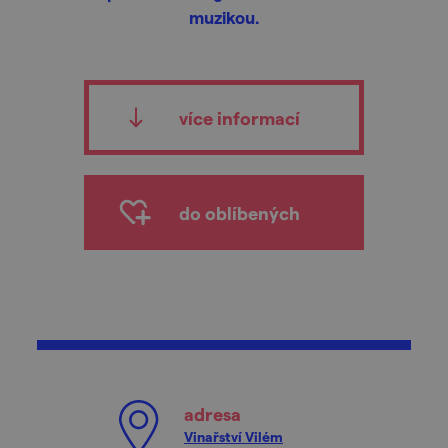
muzikou.
více informací
do oblíbených
adresa
Vinařství Vilém