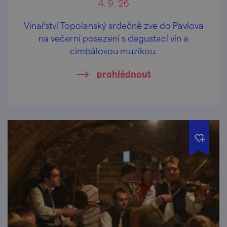
4. 9. '26
Vinařství Topolanský srdečně zve do Pavlova
na večerní posezení s degustací vín a
cimbálovou muzikou.
prohlédnout