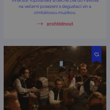
na večerní posezení s degustací vín a
cimbálovou muzikou.
prohlédnout