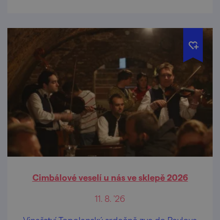
Cimbálové veselí u nás ve sklepě 2026
11. 8. '26
Vinařství Topolanský srdečně zve do Pavlova