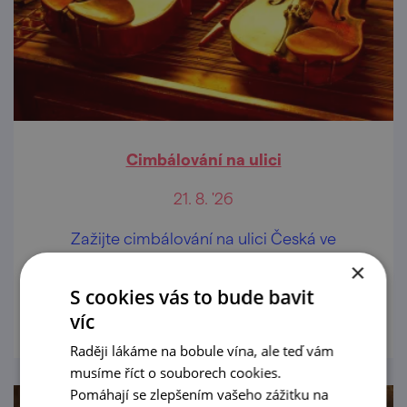
Cimbálování na ulici
21. 8. '26
Zažijte cimbálování na ulici Česká ve
vinařské vesnici Pavlov
×
S cookies vás to bude bavit
prohlédnout
víc
Raději lákáme na bobule vína, ale teď vám
musíme říct o souborech cookies.
Pomáhají se zlepšením vašeho zážitku na