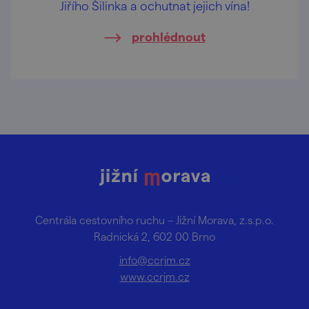
Jiřího Šilinka a ochutnat jejich vína!
prohlédnout
Centrála cestovního ruchu – Jižní Morava, z.s.p.o.
Radnická 2, 602 00 Brno
info@ccrjm.cz
www.ccrjm.cz