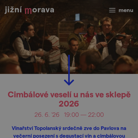
menu
Cimbálové veselí u nás ve sklepě
2026
26. 6. '26
19:00 — 22:00
Vinařství Topolanský srdečně zve do Pavlova na
večerní posezení s degustací vín a cimbálovou