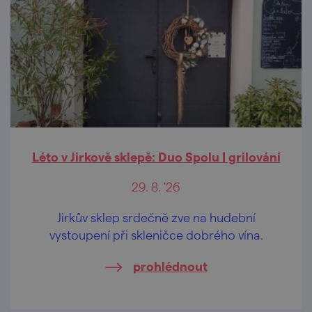
Léto v Jirkově sklepě: Duo Spolu | grilování
29. 8. '26
Jirkův sklep srdečně zve na hudební
vystoupení při skleničce dobrého vína.
prohlédnout