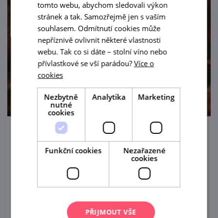
tomto webu, abychom sledovali výkon
stránek a tak. Samozřejmě jen s vaším
souhlasem. Odmítnutí cookies může
nepříznivě ovlivnit některé vlastnosti
webu. Tak co si dáte – stolní víno nebo
přívlastkové se vší parádou?
Více o
cookies
Nezbytně
Analytika
Marketing
nutné
cookies
Cimbálové veselí u nás ve sklepě 2026
Funkční cookies
Nezařazené
25. 8. '26
cookies
Vinařství Topolanský srdečně zve do Pavlova
na večerní posezení s degustací vín a
cimbálovou muzikou.
PŘIJMOUT VŠE