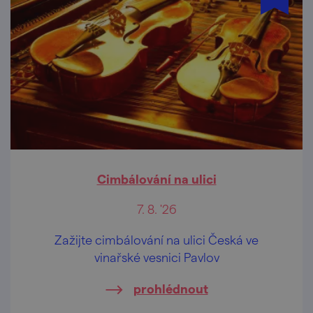
Cimbálování na ulici
7. 8. '26
Zažijte cimbálování na ulici Česká ve
vinařské vesnici Pavlov
prohlédnout