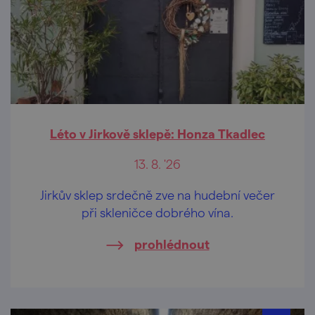
Léto v Jirkově sklepě: Honza Tkadlec
13. 8. '26
Jirkův sklep srdečně zve na hudební večer
při skleničce dobrého vína.
prohlédnout