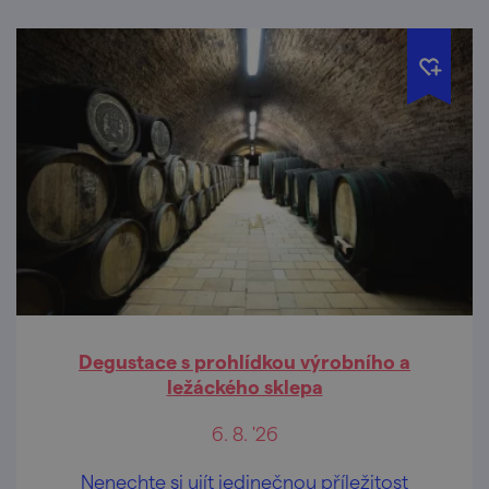
Degustace s prohlídkou výrobního a
ležáckého sklepa
6. 8. '26
Nenechte si ujít jedinečnou příležitost