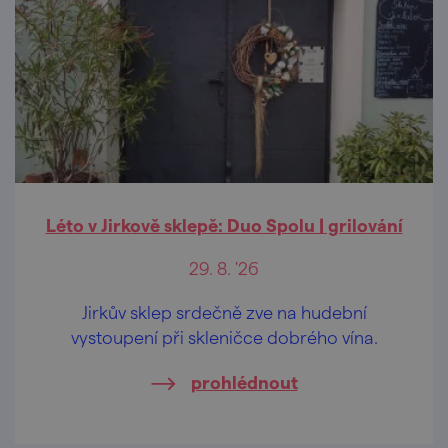
Léto v Jirkově sklepě: Duo Spolu | grilování
29. 8. '26
Jirkův sklep srdečně zve na hudební
vystoupení při skleničce dobrého vína.
prohlédnout