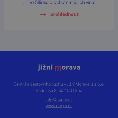
Jiřího Šilinka a ochutnat jejich vína!
prohlédnout
Centrála cestovního ruchu – Jižní Morava, z.s.p.o.
Radnická 2, 602 00 Brno
info@ccrjm.cz
www.ccrjm.cz