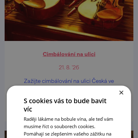
Cimbálování na ulici
21. 8. '26
Zažijte cimbálování na ulici Česká ve
vinařské vesnici Pavlov
×
S cookies vás to bude bavit
prohlédnout
víc
Raději lákáme na bobule vína, ale teď vám
musíme říct o souborech cookies.
Pomáhají se zlepšením vašeho zážitku na