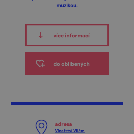
muzikou.
více informací
do oblíbených
adresa
Vinařství Vilém