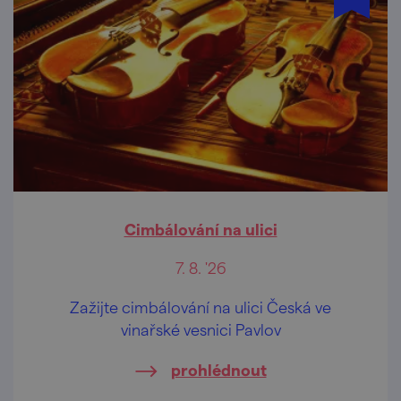
Cimbálování na ulici
7. 8. '26
Zažijte cimbálování na ulici Česká ve
vinařské vesnici Pavlov
prohlédnout