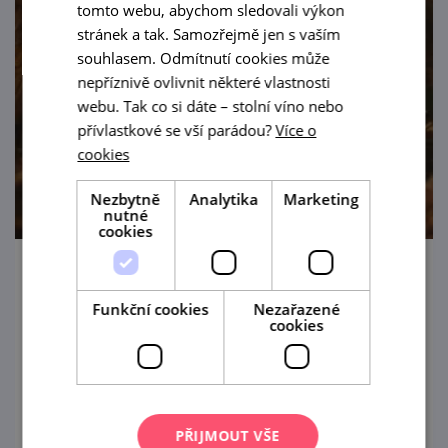
tomto webu, abychom sledovali výkon
stránek a tak. Samozřejmě jen s vaším
souhlasem. Odmítnutí cookies může
nepříznivě ovlivnit některé vlastnosti
webu. Tak co si dáte – stolní víno nebo
přívlastkové se vší parádou?
Více o
cookies
Nezbytně
Analytika
Marketing
nutné
cookies
Cimbálové veselí u nás ve sklepě 2026
Funkční cookies
Nezařazené
25. 8. '26
cookies
Vinařství Topolanský srdečně zve do Pavlova
na večerní posezení s degustací vín a
cimbálovou muzikou.
PŘIJMOUT VŠE