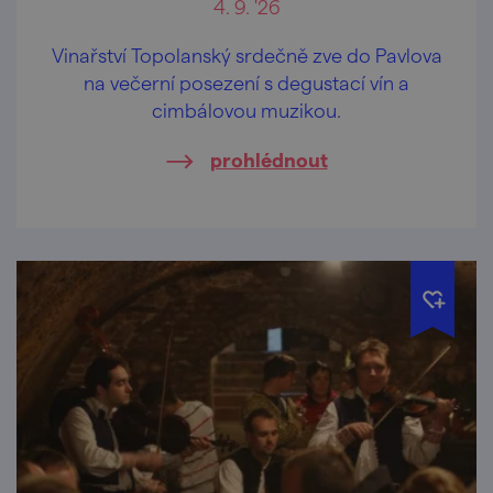
4. 9. '26
Vinařství Topolanský srdečně zve do Pavlova
na večerní posezení s degustací vín a
cimbálovou muzikou.
prohlédnout