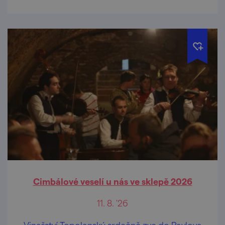
Cimbálové veselí u nás ve sklepě 2026
11. 8. '26
Vinařství Topolanský srdečně zve do Pavlova