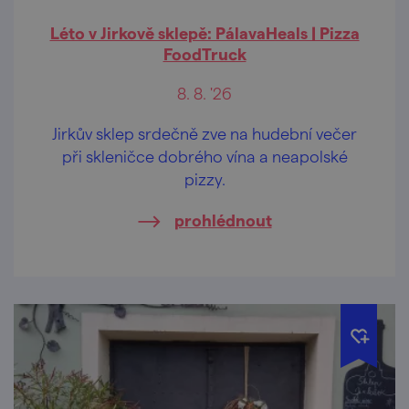
Léto v Jirkově sklepě: PálavaHeals | Pizza
FoodTruck
8. 8. '26
Jirkův sklep srdečně zve na hudební večer
při skleničce dobrého vína a neapolské
pizzy.
prohlédnout