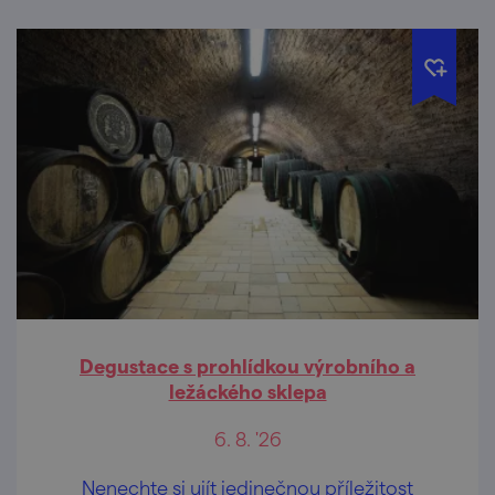
Degustace s prohlídkou výrobního a
ležáckého sklepa
6. 8. '26
Nenechte si ujít jedinečnou příležitost