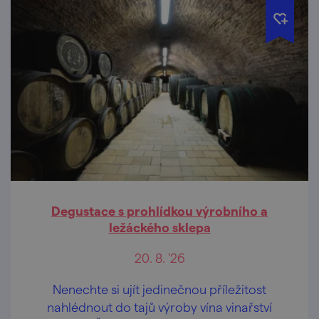
Degustace s prohlídkou výrobního a
ležáckého sklepa
20. 8. '26
Nenechte si ujít jedinečnou příležitost
nahlédnout do tajů výroby vína vinařství