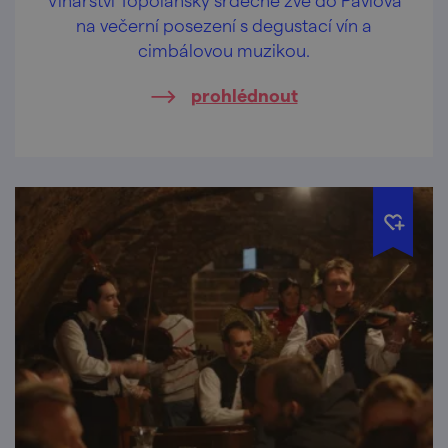
na večerní posezení s degustací vín a
cimbálovou muzikou.
prohlédnout