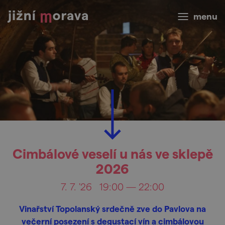
menu
Cimbálové veselí u nás ve sklepě
2026
7. 7. '26
19:00 — 22:00
Vinařství Topolanský srdečně zve do Pavlova na
večerní posezení s degustací vín a cimbálovou