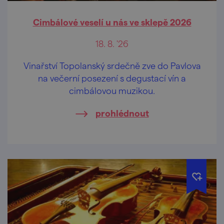
Cimbálové veselí u nás ve sklepě 2026
18. 8. '26
Vinařství Topolanský srdečně zve do Pavlova
na večerní posezení s degustací vín a
cimbálovou muzikou.
prohlédnout