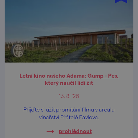
Letní kino našeho Adama: Gump - Pes,
který naučil lidi žít
13. 8. '26
Přijďte si užít promítání filmu v areálu
vinařství Přátelé Pavlova.
prohlédnout