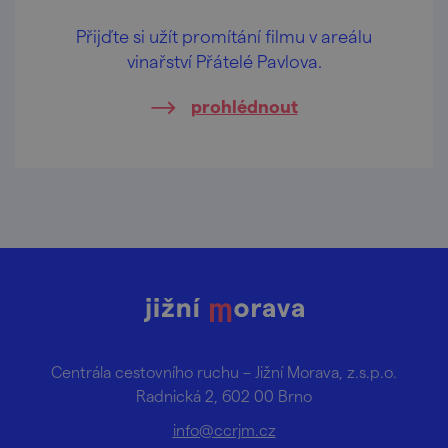
Přijďte si užít promítání filmu v areálu
vinařství Přátelé Pavlova.
prohlédnout
Centrála cestovního ruchu – Jižní Morava, z.s.p.o.
Radnická 2, 602 00 Brno
info@ccrjm.cz