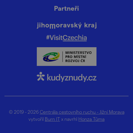
Partneři
© 2019 - 2026
Centrála cestovního ruchu - Jižní Morava
vytvořil
Burn IT
x navrhl
Honza Tůma