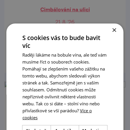
Cimbálování na ulici
21. 8. '26
×
Zažijte cimbálování na ulici Česká ve
S cookies vás to bude bavit
vinařské vesnici Pavlov
víc
prohlédnout
Raději lákáme na bobule vína, ale teď vám
musíme říct o souborech cookies.
Pomáhají se zlepšením vašeho zážitku na
tomto webu, abychom sledovali výkon
stránek a tak. Samozřejmě jen s vaším
souhlasem. Odmítnutí cookies může
nepříznivě ovlivnit některé vlastnosti
Cimbálové veselí u nás ve sklepě 2026
webu. Tak co si dáte – stolní víno nebo
přívlastkové se vší parádou?
Více o
25. 8. '26
cookies
Vinařství Topolanský srdečně zve do Pavlova