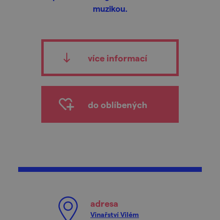
muzikou.
více informací
do oblíbených
adresa
Vinařství Vilém