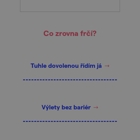
Co zrovna frčí?
Tuhle dovolenou řídím já
Výlety bez bariér