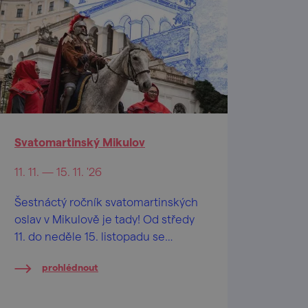
Svatomartinský Mikulov
11. 11. — 15. 11. '26
Šestnáctý ročník svatomartinských
oslav v Mikulově je tady! Od středy
11. do neděle 15. listopadu se
můžete těšit na spoustu vína,
prohlédnout
skvělou hudbu a mnoho dalšího!