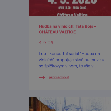
Hudba na vinicích: Tata Bojs –
CHÂTEAU VALTICE
4. 9. '26
Letní koncertní seriál “Hudba na
vinicích” propojuje skvělou muziku
se špičkovým vínem, to vše v
nádherných lokalitách českých a
prohlédnout
moravských vinohradů.