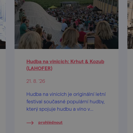
Hudba na vinicích: Krhut & Kozub
(LAHOFER)
21. 8. '26
Hudba na vinicích je originální letní
festival současné populární hudby,
který spojuje hudbu a víno v
jedinečném prostředí.
prohlédnout