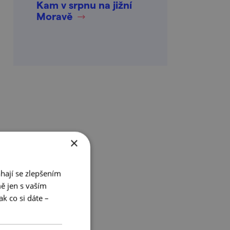
Kam v srpnu na jižní
Moravě
×
hají se zlepšením
ě jen s vaším
k co si dáte –