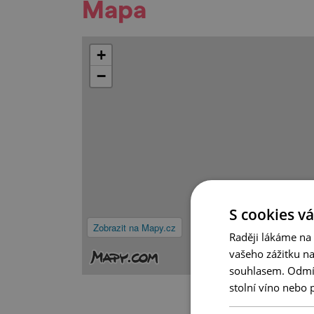
Mapa
+
−
S cookies vá
Zobrazit na Mapy.cz
Raději lákáme na
vašeho zážitku n
souhlasem. Odmítn
stolní víno nebo 