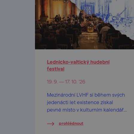
Lednicko-valtický hudební
festival
19. 9. — 17. 10. '26
Mezinárodní LVHF si během svých
jedenácti let existence získal
pevné místo v kulturním kalendáři
a stává se jedním z předních
prohlédnout
festivalů klasické hudby v České
republice.