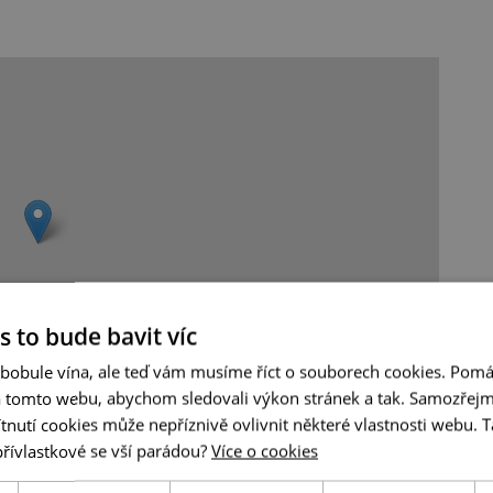
s to bude bavit víc
 bobule vína, ale teď vám musíme říct o souborech cookies. Pomá
a tomto webu, abychom sledovali výkon stránek a tak. Samozřejm
Leaflet
|
© Seznam.cz a.s. a další
utí cookies může nepříznivě ovlivnit některé vlastnosti webu. Ta
přívlastkové se vší parádou?
Více o cookies