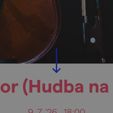
r (Hudba na v
9. 7. '26
18:00