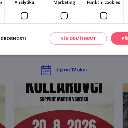
é
Analytika
Marketing
Funkční cookies
A tady už jste byli?
ODROBNOSTI
VŠE ODMÍTNOUT
PŘ
Našli jsme další akce, které by se vám mohly líbit.
Mrkněte na ně.
tip na
12
akcí