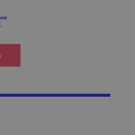
rní
.
h