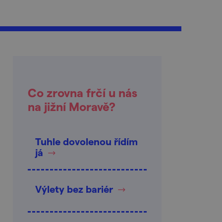
Co zrovna frčí u nás
na jižní Moravě?
Tuhle dovolenou řídím
já
Výlety bez bariér