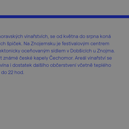
moravských vinařstvích, se od května do srpna koná
ích špiček. Na Znojemsku je festivalovým centrem
ektonicky oceňovaným sídlem v Dobšicích u Znojma.
t známé české kapely Čechomor. Areál vinařství se
vína i dostatek dalšího občerstvení včetně teplého
á do 22 hod.