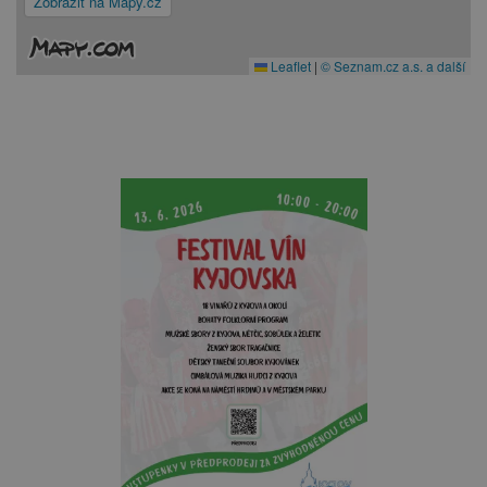
Zobrazit na Mapy.cz
Leaflet
|
© Seznam.cz a.s. a další