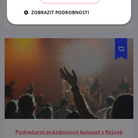
prohlédnout
ZOBRAZIT PODROBNOSTI
Podvečerní prázdninový koncert v Kyjově