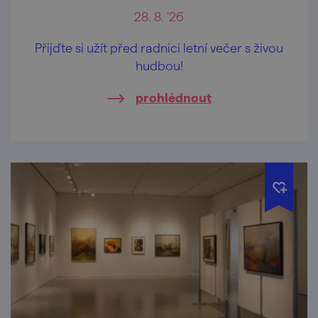
28. 8. '26
Přijďte si užít před radnici letní večer s živou
hudbou!
prohlédnout