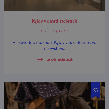
Kyjov v devíti stoletích
3. 7. — 13. 9. '26
Vlastivědné muzeum Kyjov vás srdečně zve
na výstavu.
prohlédnout