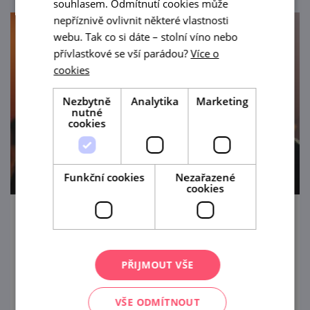
souhlasem. Odmítnutí cookies může
nepříznivě ovlivnit některé vlastnosti
webu. Tak co si dáte – stolní víno nebo
přívlastkové se vší parádou?
Více o
cookies
Nezbytně
Analytika
Marketing
nutné
cookies
Funkční cookies
Nezařazené
cookies
Podvečerní prázdninový koncert v Kyjově
21. 8. '26
PŘIJMOUT VŠE
Přijďte si užít před radnici letní večer s živou
hudbou!
VŠE ODMÍTNOUT