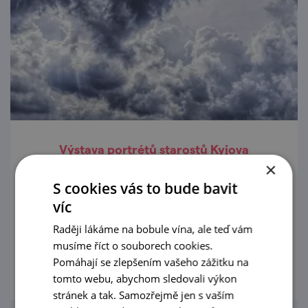
Výstava portrétů starostů Kyjova
×
20. 7. — 23. 8. '26
S cookies vás to bude bavit
víc
Radniční galerie Kyjov vás srdečně zve na
výstavu obrazů.
Raději lákáme na bobule vína, ale teď vám
musíme říct o souborech cookies.
prohlédnout
Pomáhají se zlepšením vašeho zážitku na
tomto webu, abychom sledovali výkon
stránek a tak. Samozřejmě jen s vaším