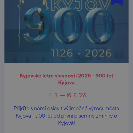
Kyjovské letní slavnosti 2026 - 900 let
Kyjova
14. 8. — 16. 8. '26
Přijďte s námi oslavit výjimečné výročí města
Kyjova - 900 let od první písemné zmínky o
Kyjově!