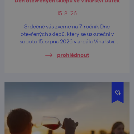
Den otevřených sklepů ve Vinařství Dufek
15. 8. '26
Srdečně vás zveme na 7. ročník Dne
otevřených sklepů, který se uskuteční v
sobotu 15. srpna 2026 v areálu Vinařství
Dufek, a to od 10.00 hod.
prohlédnout