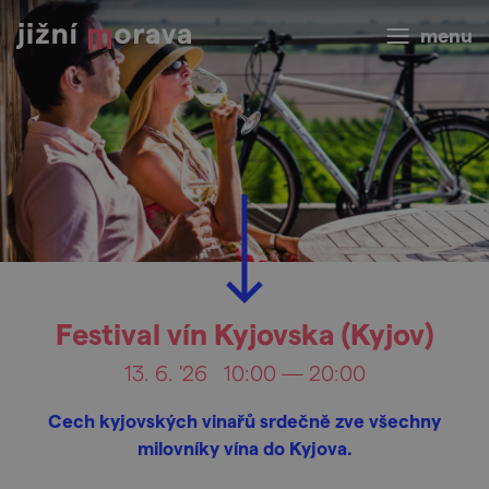
menu
Festival vín Kyjovska (Kyjov)
13. 6. '26
10:00 — 20:00
Cech kyjovských vinařů srdečně zve všechny
milovníky vína do Kyjova.