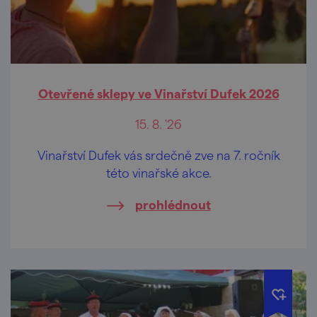
Otevřené sklepy ve Vinařství Dufek 2026
15. 8. '26
Vinařství Dufek vás srdečně zve na 7. ročník
této vinařské akce.
prohlédnout