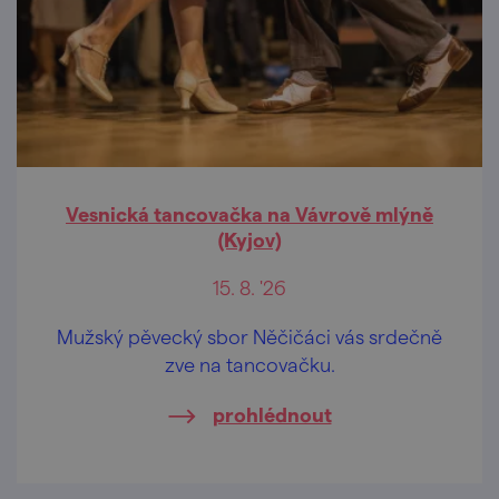
Vesnická tancovačka na Vávrově mlýně
(Kyjov)
15. 8. '26
Mužský pěvecký sbor Něčičáci vás srdečně
zve na tancovačku.
prohlédnout