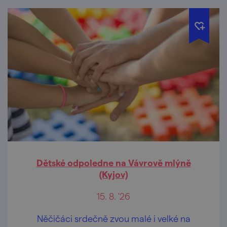
Dětské odpoledne na Vávrově mlýně
(Kyjov)
15. 8. '26
Něčičáci srdečně zvou malé i velké na