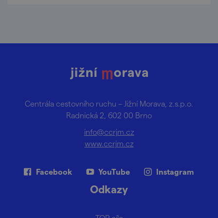
Centrála cestovního ruchu – Jižní Morava, z.s.p.o.
Radnická 2, 602 00 Brno
info@ccrjm.cz
www.ccrjm.cz
Facebook
YouTube
Instagram
Odkazy
TOP cíle