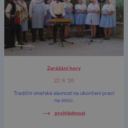
Zarážání hory
22. 8. '26
Tradiční vinařská slavnost na ukončení prací
na vinici.
prohlédnout