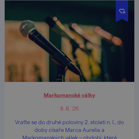
Markomanské války
8. 8. '26
Vraťte se do druhé poloviny 2. století n. l., do
doby císaře Marca Aurelia a
Markomanských válek – období, které