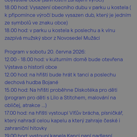
18.00 hod: Vysazení obecního dubu v parku u kostela (
k připomínce výročí bude vysazen dub, který je jedním
ze symbolů ve znaku obce)
18.00 hod: v parku u kostela k poslechu a k vínu
zazpívá mužský sbor z Novosedel Mužáci
Program v sobotu 20. června 2026:
12.00 - 18.00 hod: v kulturním domě bude otevřena
Výstava o historii obce
12.00 hod: na hřišti bude hrát k tanci a poslechu
dechová hudba Bojané
15.00 hod: Na hřišti proběhne Diskotéka pro děti
(program pro děti s Lilo a Stitchem, malování na
obličej, atrakce ...)
17.00 hod: na hřišti vystoupí Víťův brácha, písničkář,
který nahradí celou kapelu a který zahraje české i
zahraniční hitovky
19.00 hod: vystoupí kapela Kanci paní nadlesní,