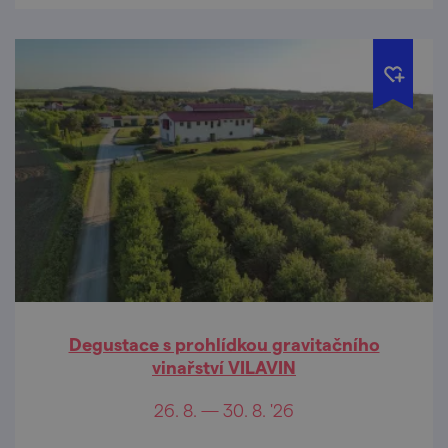
Degustace s prohlídkou gravitačního
vinařství VILAVIN
26. 8. — 30. 8. '26