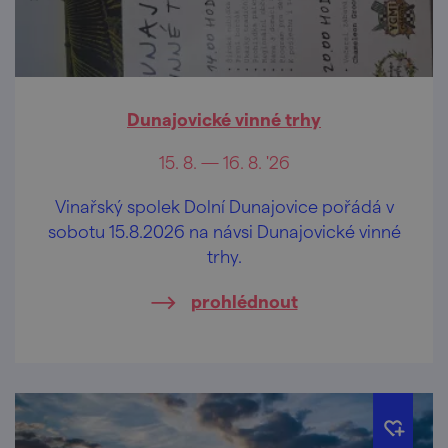
Dunajovické vinné trhy
15. 8. — 16. 8. '26
Vinařský spolek Dolní Dunajovice pořádá v
sobotu 15.8.2026 na návsi Dunajovické vinné
trhy.
prohlédnout