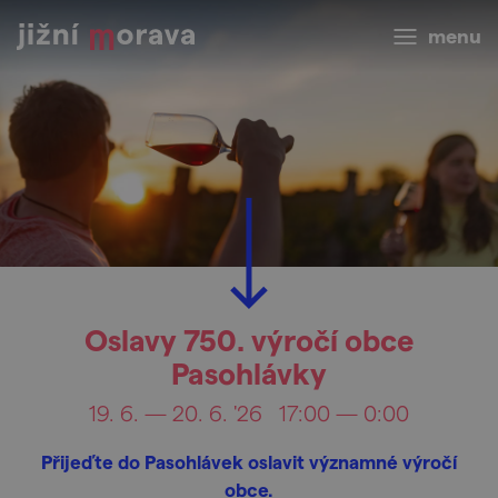
menu
Oslavy 750. výročí obce
Pasohlávky
19. 6. — 20. 6. '26
17:00 — 0:00
Přijeďte do Pasohlávek oslavit významné výročí
obce.