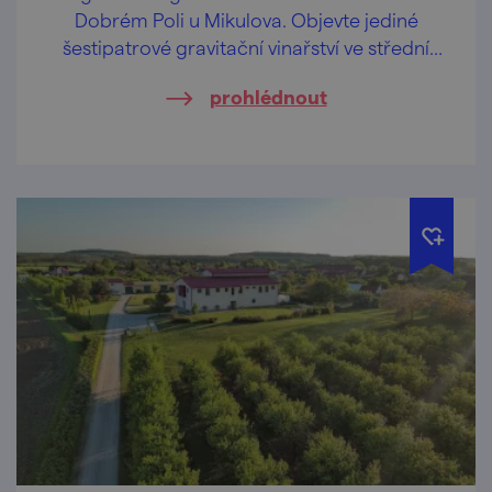
Dobrém Poli u Mikulova. Objevte jediné
šestipatrové gravitační vinařství ve střední
Evropě.
prohlédnout