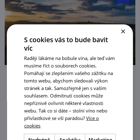
×
S cookies vás to bude bavit
víc
Raději lákáme na bobule vína, ale teď vám
musíme říct o souborech cookies.
Pomáhají se zlepšením vašeho zážitku na
Léto otevřených sklepů
tomto webu, abychom sledovali výkon
stránek a tak. Samozřejmě jen s vaším
1. 7. — 31. 8. '26
souhlasem. Odmítnutí cookies může
nepříznivě ovlivnit některé vlastnosti
Vinaři z Dolních Dunajovic a Březí u Mikulova
webu. Tak co si dáte – stolní víno nebo
srdečně zvou na léto otevřených sklepů.
přívlastkové se vší parádou?
Více o
cookies
prohlédnout
Nezbytně
Analytika
Marketing