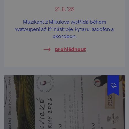
21. 8. '26
Muzikant z Mikulova vystřídá během
vystoupení až tři nástroje, kytaru, saxofon a
akordeon.
prohlédnout