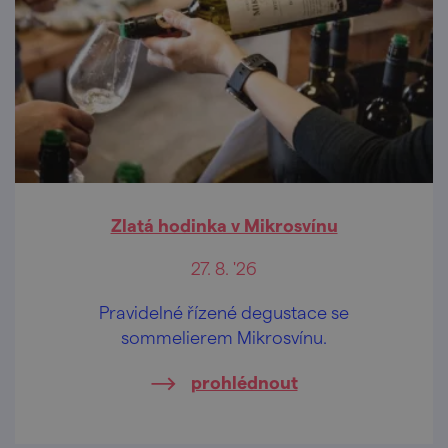
Zlatá hodinka v Mikrosvínu
27. 8. '26
Pravidelné řízené degustace se
sommelierem Mikrosvínu.
prohlédnout