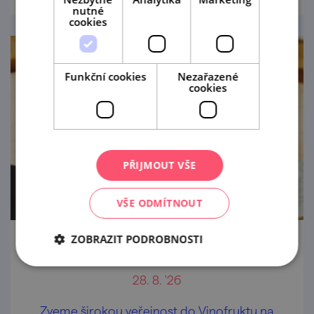
nutné
cookies
Funkční cookies
Nezařazené
cookies
PŘIJMOUT VŠE
VŠE ODMÍTNOUT
ZOBRAZIT PODROBNOSTI
Degustace u cimbálu ve Vinofruktu
28. 8. '26
Zveme širokou veřejnost do Vinofruktu na