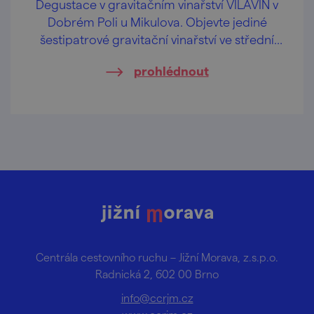
Degustace v gravitačním vinařství VILAVIN v
Dobrém Poli u Mikulova. Objevte jediné
šestipatrové gravitační vinařství ve střední
Evropě.
prohlédnout
Centrála cestovního ruchu – Jižní Morava, z.s.p.o.
Radnická 2, 602 00 Brno
info@ccrjm.cz