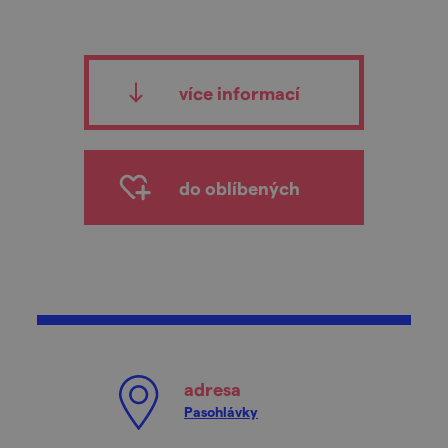
více informací
do oblíbených
adresa
Pasohlávky