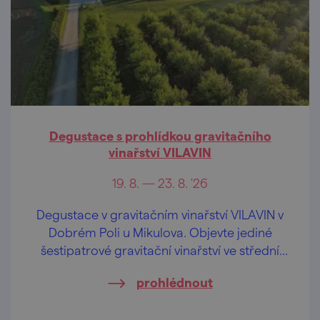
Degustace s prohlídkou gravitačního
vinařství VILAVIN
19. 8. — 23. 8. '26
Degustace v gravitačním vinařství VILAVIN v
Dobrém Poli u Mikulova. Objevte jediné
šestipatrové gravitační vinařství ve střední
Evropě.
prohlédnout