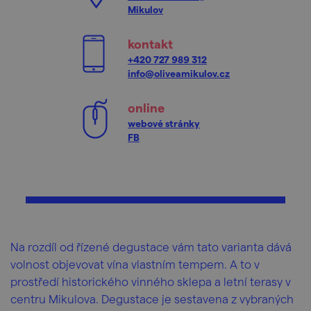
Mikulov
kontakt
+420 727 989 312
info@oliveamikulov.cz
online
webové stránky
FB
Na rozdíl od řízené degustace vám tato varianta dává
volnost objevovat vína vlastním tempem. A to v
prostředí historického vinného sklepa a letní terasy v
centru Mikulova. Degustace je sestavena z vybraných