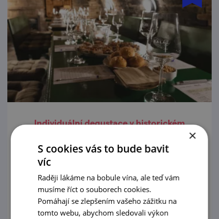
Individuální degustace v historickém
×
vinném sklepě v Mikulově
S cookies vás to bude bavit
17. 8. — 23. 8. '26
víc
Hledáte jedinečný a autentický zážitek ze
Raději lákáme na bobule vína, ale teď vám
světa vína? Pak je pro vás ideální individuální
musíme říct o souborech cookies.
degustace!
Pomáhají se zlepšením vašeho zážitku na
tomto webu, abychom sledovali výkon