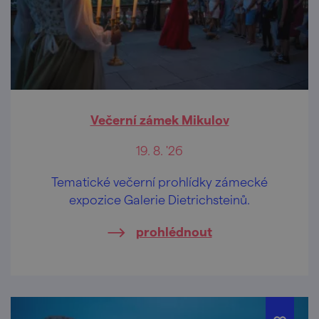
Večerní zámek Mikulov
19. 8. '26
Tematické večerní prohlídky zámecké
expozice Galerie Dietrichsteinů.
prohlédnout