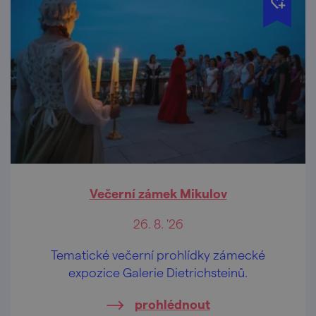
Večerní zámek Mikulov
26. 8. '26
Tematické večerní prohlídky zámecké
expozice Galerie Dietrichsteinů.
prohlédnout