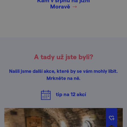
Kam v srpnu na jižní
Moravě
A tady už jste byli?
Našli jsme další akce, které by se vám mohly líbit.
Mrkněte na ně.
tip na
12
akcí