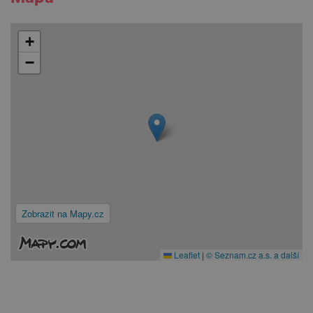
+
−
Zobrazit na Mapy.cz
Leaflet
|
© Seznam.cz a.s. a další