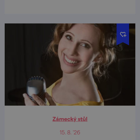
Zámecký stůl
15. 8. '26