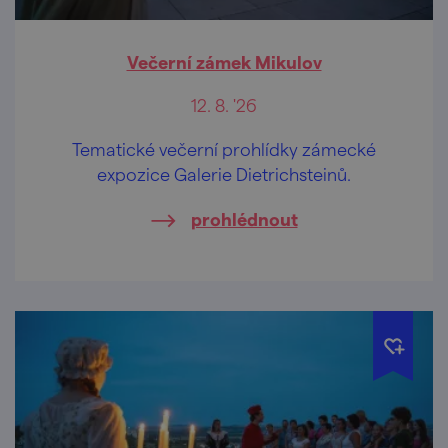
Večerní zámek Mikulov
12. 8. '26
Tematické večerní prohlídky zámecké
expozice Galerie Dietrichsteinů.
prohlédnout