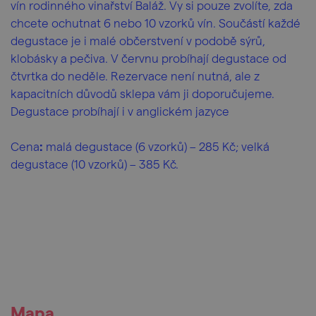
vín rodinného vinařství Baláž. Vy si pouze zvolíte, zda
chcete ochutnat 6 nebo 10 vzorků vín. Součástí každé
degustace je i malé občerstvení v podobě sýrů,
klobásky a pečiva. V červnu probíhají degustace od
čtvrtka do neděle. Rezervace není nutná, ale z
kapacitních důvodů sklepa vám ji doporučujeme.
Degustace probíhají i v anglickém jazyce
Cena
:
malá degustace (6 vzorků) – 285 Kč; velká
degustace (10 vzorků) – 385 Kč.
Mapa