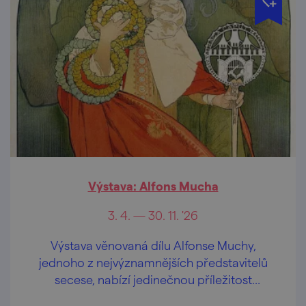
Výstava: Alfons Mucha
3. 4. — 30. 11. '26
Výstava věnovaná dílu Alfonse Muchy,
jednoho z nejvýznamnějších představitelů
secese, nabízí jedinečnou příležitost
nahlédnout do světa tohoto umělce.