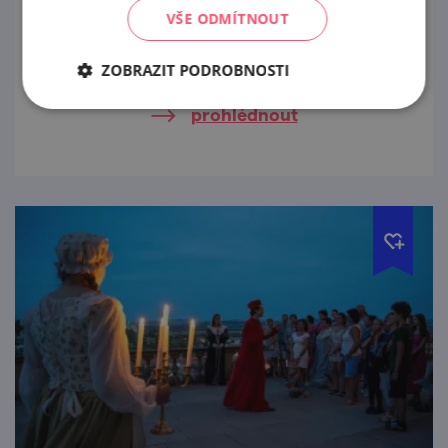
VŠE ODMÍTNOUT
Mikulov, město s vůní jihu, vás zve na
Pálavské vinobraní!
ZOBRAZIT PODROBNOSTI
prohlédnout