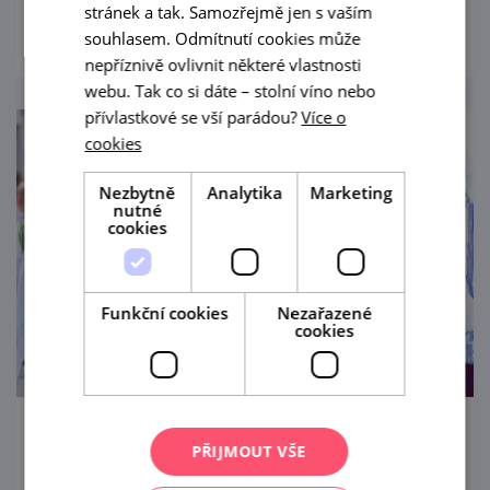
prohlédnout
stránek a tak. Samozřejmě jen s vaším
souhlasem. Odmítnutí cookies může
nepříznivě ovlivnit některé vlastnosti
webu. Tak co si dáte – stolní víno nebo
přívlastkové se vší parádou?
Více o
cookies
Nezbytně
Analytika
Marketing
nutné
cookies
Funkční cookies
Nezařazené
cookies
Pálavské vinobraní
PŘIJMOUT VŠE
11. 9. — 13. 9. '26