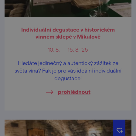
Individuální degustace v historickém
vinném sklepě v Mikulově
10. 8. — 16. 8. '26
Hledáte jedinečný a autentický zážitek ze
světa vína? Pak je pro vás ideální individuální
degustace!
prohlédnout