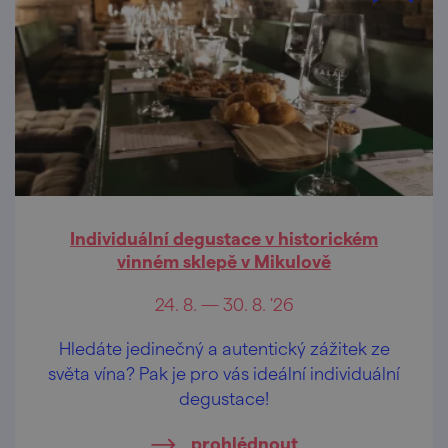
Individuální degustace v historickém
vinném sklepě v Mikulově
24. 8. — 30. 8. '26
Hledáte jedinečný a autentický zážitek ze
světa vína? Pak je pro vás ideální individuální
degustace!
prohlédnout