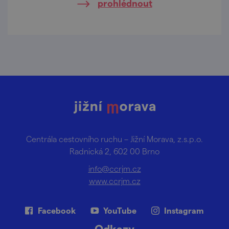
prohlédnout
Centrála cestovního ruchu – Jižní Morava, z.s.p.o.
Radnická 2, 602 00 Brno
info@ccrjm.cz
www.ccrjm.cz
Facebook
YouTube
Instagram
Odkazy