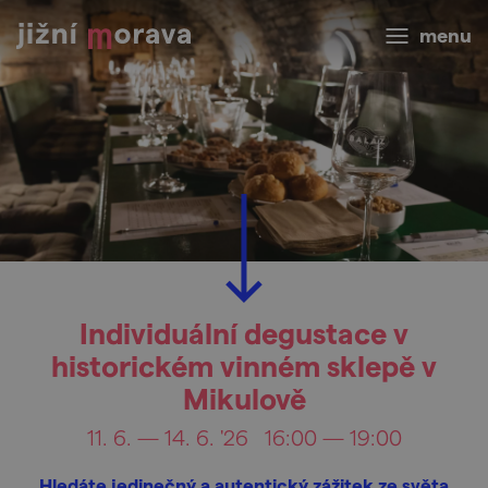
menu
Individuální degustace v
historickém vinném sklepě v
Mikulově
11. 6. — 14. 6. '26
16:00 — 19:00
Hledáte jedinečný a autentický zážitek ze světa