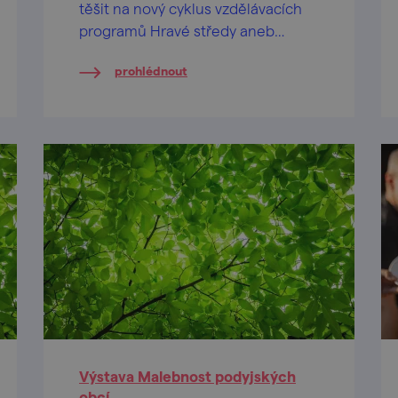
těšit na nový cyklus vzdělávacích
programů Hravé středy aneb
Setkejme se v Podyjí.
prohlédnout
Výstava Malebnost podyjských
obcí