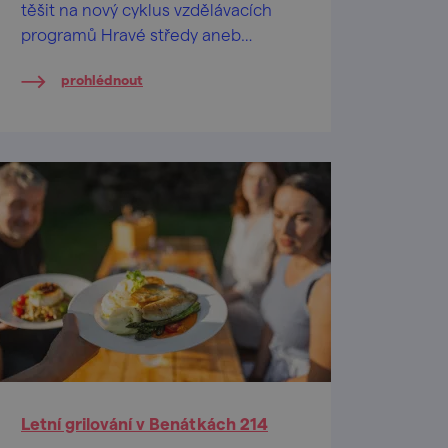
těšit na nový cyklus vzdělávacích
programů Hravé středy aneb
Setkejme se v Podyjí.
prohlédnout
Letní grilování v Benátkách 214