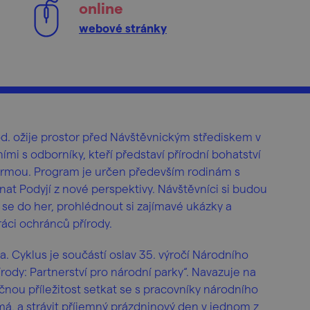
online
webové stránky
d. ožije prostor před Návštěvnickým střediskem v
ími s odborníky, kteří představí přírodní bohatství
ormou. Program je určen především rodinám s
oznat Podyjí z nové perspektivy. Návštěvníci si budou
 se do her, prohlédnout si zajímavé ukázky a
práci ochránců přírody.
. Cyklus je součástí oslav 35. výročí Národního
rody: Partnerství pro národní parky“. Navazuje na
čnou příležitost setkat se s pracovníky národního
ímá, a strávit příjemný prázdninový den v jednom z