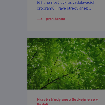
těšit na nový cyklus vzdělávacích
programů Hravé středy aneb
Setkejme se v Podyjí.
prohlédnout
Hravé středy aneb Setkejme se v
Podyjí