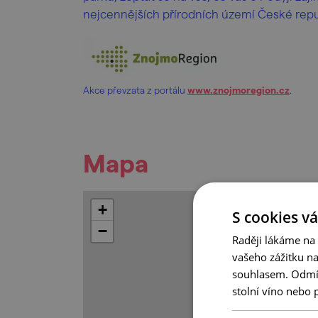
nejcennějších přírodních území České repu
Akce převzata z portálu
www.znojmoregion.cz
.
Mapa
+
S cookies vá
−
Raději lákáme na
vašeho zážitku n
souhlasem. Odmítn
stolní víno nebo 