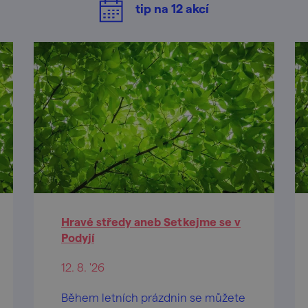
tip na
12
akcí
Hravé středy aneb Setkejme se v
Podyjí
12. 8. '26
Během letních prázdnin se můžete