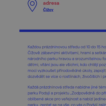
adresa
Čížov
Každou prázdninovou středu od 10 do 15 ho
Čížově zábavnými aktivitami, hrami a setkán
národního parku hravou a srozumitelnou f
dětmi, vítáni jsou ale všichni, kdo chtějí p
moci vyzkoušet přírodovědné úkoly, zapojit
dozvědět se více o rostlinách, živočiších i 
Každá prázdninová středa nabídne jiné téma
parku Podyjí a projektu „Zodpovědně do pří
oblíbené akce pro veřejnost a nabízí jedine
parku, zeptat se na vše, co vás o Podyjí zaj