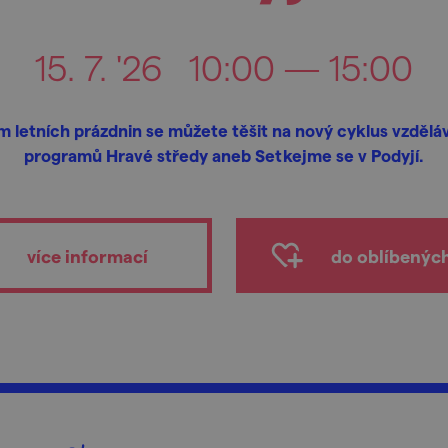
15. 7. '26
10:00 — 15:00
 letních prázdnin se můžete těšit na nový cyklus vzdělá
programů Hravé středy aneb Setkejme se v Podyjí.
více informací
do oblíbenýc