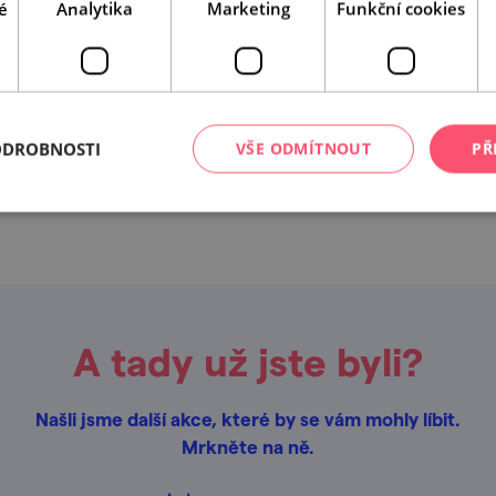
é
Analytika
Marketing
Funkční cookies
ODROBNOSTI
VŠE ODMÍTNOUT
PŘ
Leaflet
|
© Seznam.cz a.s. a další
A tady už jste byli?
Našli jsme další akce, které by se vám mohly líbit.
Mrkněte na ně.