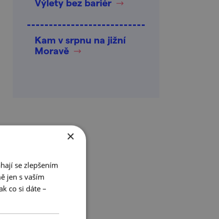
Výlety bez bariér
Kam v srpnu na jižní
Moravě
×
hají se zlepšením
ě jen s vaším
k co si dáte –