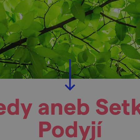
edy aneb Set
Podyjí