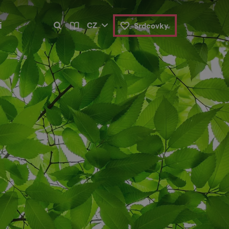
i
CZ
Srdcovky