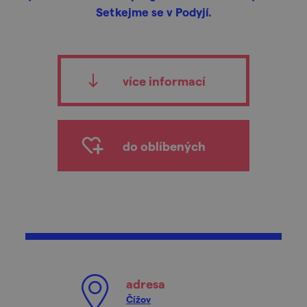
Setkejme se v Podyjí.
více informací
do oblíbených
adresa
Čížov