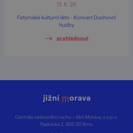
13. 8. '26
Fatymské kulturní léto - Koncert Duchovní
hudby
prohlédnout
Centrála cestovního ruchu – Jižní Morava, z.s.p.o.
Radnická 2, 602 00 Brno