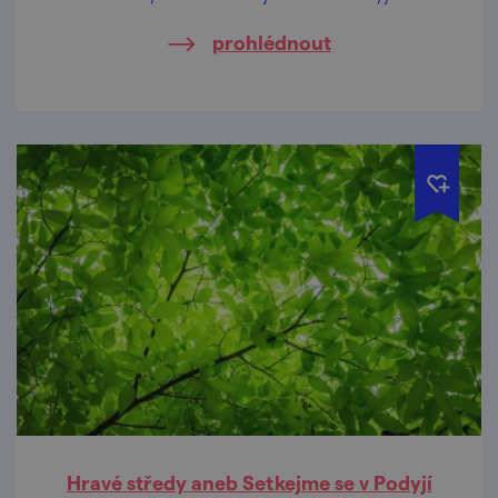
prohlédnout
Hravé středy aneb Setkejme se v Podyjí