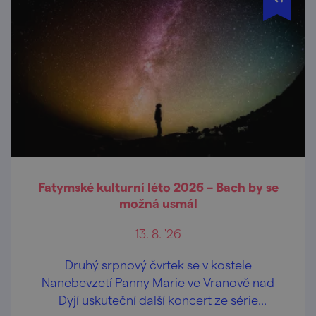
Fatymské kulturní léto 2026 – Bach by se
možná usmál
13. 8. '26
Druhý srpnový čvrtek se v kostele
Nanebevzetí Panny Marie ve Vranově nad
Dyjí uskuteční další koncert ze série