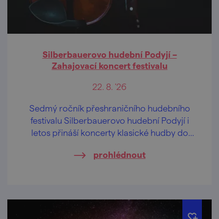
Silberbauerovo hudební Podyjí –
Zahajovací koncert festivalu
22. 8. '26
Sedmý ročník přeshraničního hudebního
festivalu Silberbauerovo hudební Podyjí i
letos přináší koncerty klasické hudby do
kostelů na jihomoravské i dolnorakouské
prohlédnout
straně hranice.