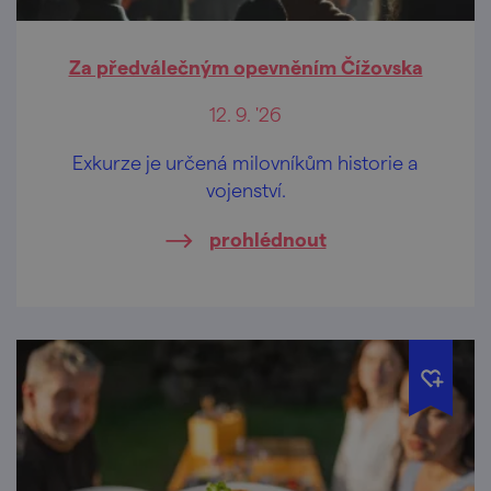
Za předválečným opevněním Čížovska
12. 9. '26
Exkurze je určená milovníkům historie a
vojenství.
prohlédnout