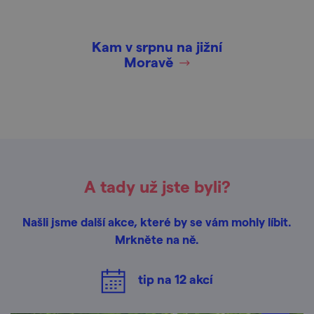
Kam v srpnu na jižní
Moravě
A tady už jste byli?
Našli jsme další akce, které by se vám mohly líbit.
Mrkněte na ně.
tip na
12
akcí