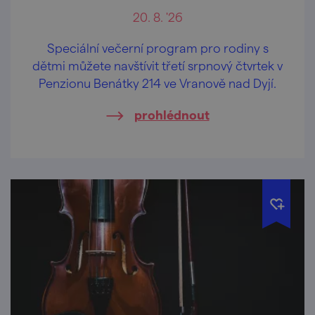
20. 8. '26
Speciální večerní program pro rodiny s
dětmi můžete navštívit třetí srpnový čtvrtek v
Penzionu Benátky 214 ve Vranově nad Dyjí.
prohlédnout