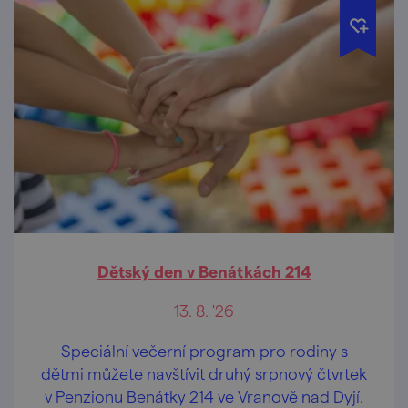
Dětský den v Benátkách 214
13. 8. '26
Speciální večerní program pro rodiny s
dětmi můžete navštívit druhý srpnový čtvrtek
v Penzionu Benátky 214 ve Vranově nad Dyjí.