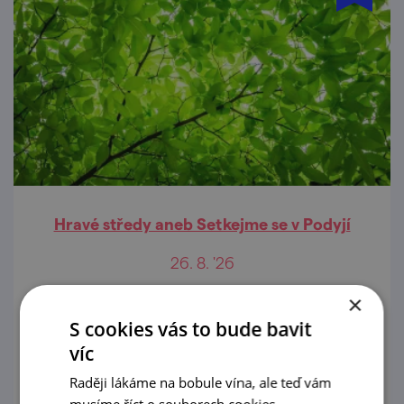
Hravé středy aneb Setkejme se v Podyjí
26. 8. '26
×
Během letních prázdnin se můžete těšit na
nový cyklus vzdělávacích programů Hravé
S cookies vás to bude bavit
středy aneb Setkejme se v Podyjí.
víc
Raději lákáme na bobule vína, ale teď vám
prohlédnout
musíme říct o souborech cookies.