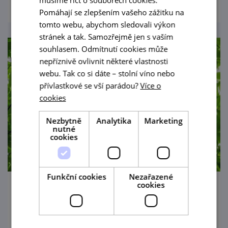
Pomáhají se zlepšením vašeho zážitku na
tomto webu, abychom sledovali výkon
stránek a tak. Samozřejmě jen s vaším
souhlasem. Odmítnutí cookies může
nepříznivě ovlivnit některé vlastnosti
webu. Tak co si dáte – stolní víno nebo
přívlastkové se vší parádou?
Více o
cookies
Nezbytně
Analytika
Marketing
nutné
cookies
Funkční cookies
Nezařazené
cookies
Výstava Malebnost podyjských obcí
13. 6. — 30. 9. '26