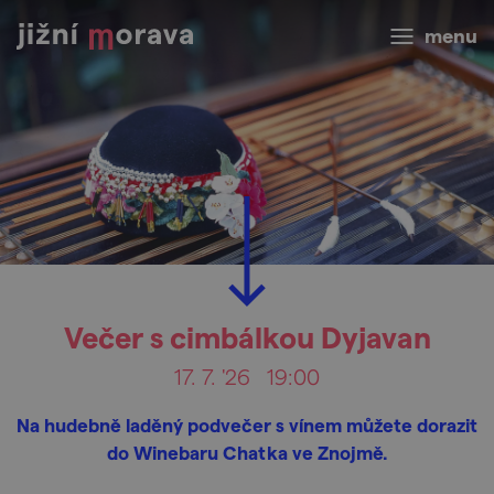
menu
Večer s cimbálkou Dyjavan
17. 7. '26
19:00
Na hudebně laděný podvečer s vínem můžete dorazit
do Winebaru Chatka ve Znojmě.