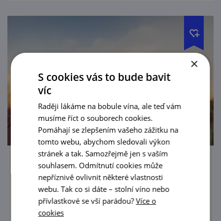
×
S cookies vás to bude bavit
víc
Raději lákáme na bobule vína, ale teď vám
musíme říct o souborech cookies.
Pomáhají se zlepšením vašeho zážitku na
tomto webu, abychom sledovali výkon
stránek a tak. Samozřejmě jen s vaším
souhlasem. Odmítnutí cookies může
ČERVÁNKY - lounge & chill out party ve
Vinařství Nešetřil
nepříznivě ovlivnit některé vlastnosti
webu. Tak co si dáte – stolní víno nebo
15. 8. '26
přívlastkové se vší parádou?
Více o
cookies
Přijměte pozvání na letní podvečer plný