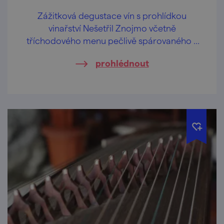
Zážitková degustace vín s prohlídkou
vinařství Nešetřil Znojmo včetně
tříchodového menu pečlivě spárovaného s
víny Vinařství Nešetřil.
prohlédnout