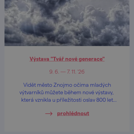
Výstava "Tvář nové generace"
9. 6. — 7. 11. '26
Vidět město Znojmo očima mladých
výtvarníků můžete během nové výstavy,
která vznikla u příležitosti oslav 800 let
města Znojma.
prohlédnout