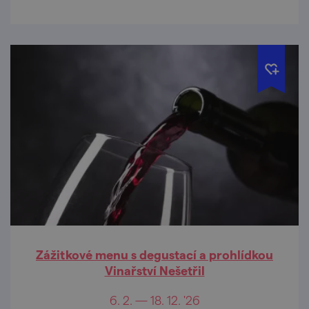
Zážitkové menu s degustací a prohlídkou
Vinařství Nešetřil
6. 2. — 18. 12. '26