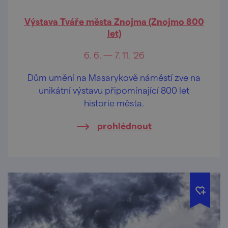
Výstava Tváře města Znojma (Znojmo 800
let)
6. 6. — 7. 11. '26
Dům umění na Masarykově náměstí zve na
unikátní výstavu připomínající 800 let
historie města.
prohlédnout