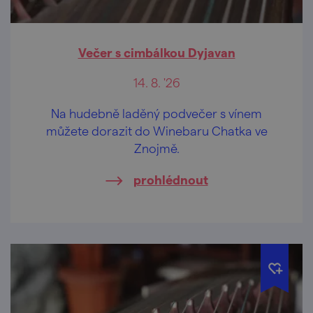
Večer s cimbálkou Dyjavan
14. 8. '26
Na hudebně laděný podvečer s vínem
můžete dorazit do Winebaru Chatka ve
Znojmě.
prohlédnout