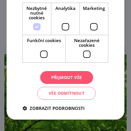
pohody ve Vinařství Nešetřil a užijte si
Nezbytně
Analytika
Marketing
nutné
kouzelnou atmosféru srpnového večera s
cookies
dobrým vínem, červánky a příjemnou
prohlédnout
hudbou.
Funkční cookies
Nezařazené
cookies
PŘIJMOUT VŠE
VŠE ODMÍTNOUT
ZOBRAZIT PODROBNOSTI