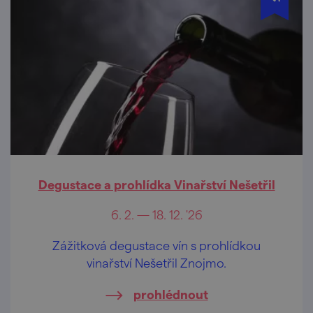
Degustace a prohlídka Vinařství Nešetřil
6. 2. — 18. 12. '26
Zážitková degustace vín s prohlídkou
vinařství Nešetřil Znojmo.
prohlédnout