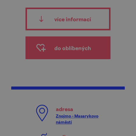
více informací
do oblíbených
adresa
Znojmo - Masarykovo
náměstí