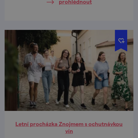
prohlédnout
Letní procházka Znojmem s ochutnávkou
vín