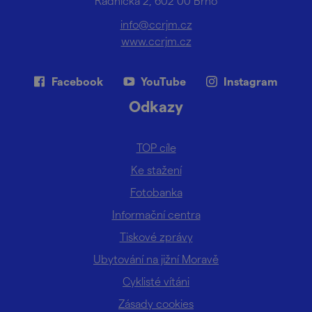
Radnická 2, 602 00 Brno
info@ccrjm.cz
www.ccrjm.cz
Facebook
YouTube
Instagram
Odkazy
TOP cíle
Ke stažení
Fotobanka
Informační centra
Tiskové zprávy
Ubytování na jižní Moravě
Cyklisté vítáni
Zásady cookies