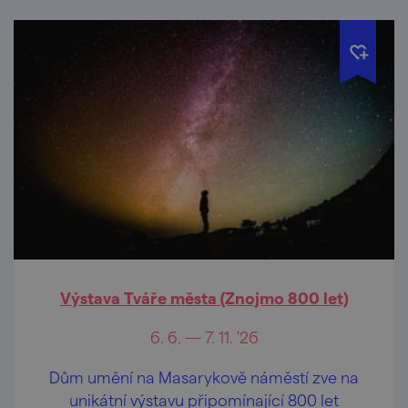
Výstava Tváře města (Znojmo 800 let)
6. 6. — 7. 11. '26
Dům umění na Masarykově náměstí zve na
unikátní výstavu připomínající 800 let