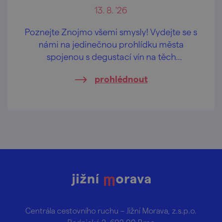
13. 8. '26
Poznejte Znojmo všemi smysly! Vydejte se s
námi na jedinečnou prohlídku města
spojenou s degustací vín na těch
nejkrásnějších vyhlídkách Znojma.
prohlédnout
Centrála cestovního ruchu – Jižní Morava, z.s.p.o.