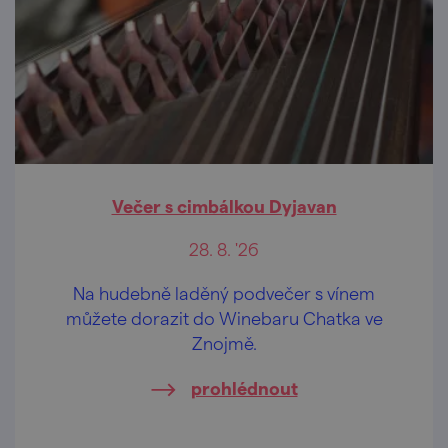
Večer s cimbálkou Dyjavan
28. 8. '26
Na hudebně laděný podvečer s vínem
můžete dorazit do Winebaru Chatka ve
Znojmě.
prohlédnout