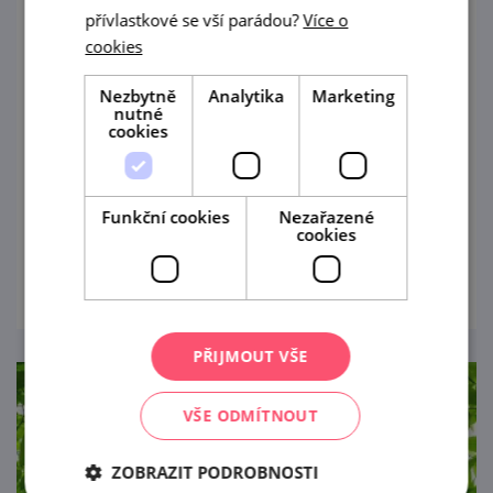
přívlastkové se vší parádou?
Více o
Playáda 2026: Multižánrový letní
cookies
minifestival
Nezbytně
Analytika
Marketing
12. 8. '26
nutné
cookies
Hradební příkop u Střelniční věže ve Znojmě
znovu ožije druhým večerem oblíbeného
multižánrového letního minifestivalu
Funkční cookies
Nezařazené
cookies
PLAYÁDA.
prohlédnout
PŘIJMOUT VŠE
VŠE ODMÍTNOUT
ZOBRAZIT PODROBNOSTI