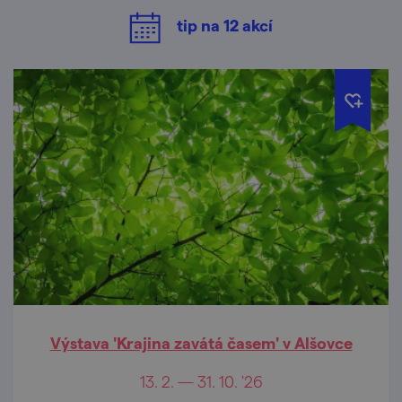
tip na
12
akcí
Výstava 'Krajina zavátá časem' v Alšovce
13. 2. — 31. 10. '26