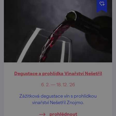
Degustace a prohlídka Vinařství Nešetřil
6. 2. — 18. 12. '26
Zážitková degustace vín s prohlídkou
vinařství Nešetřil Znojmo.
prohlédnout