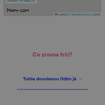
Zobrazit na Mapy.cz
Leaflet
|
© Seznam.cz a.s. a další
Co zrovna frčí?
Tuhle dovolenou řídím já