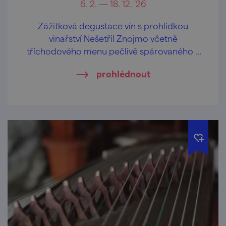
6. 2. — 18. 12. '26
Zážitková degustace vín s prohlídkou
vinařství Nešetřil Znojmo včetně
tříchodového menu pečlivě spárovaného s
víny Vinařství Nešetřil.
prohlédnout