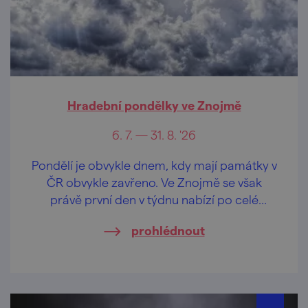
Hradební pondělky ve Znojmě
6. 7. — 31. 8. '26
Pondělí je obvykle dnem, kdy mají památky v
ČR obvykle zavřeno. Ve Znojmě se však
právě první den v týdnu nabízí po celé
prázdniny zejména rodinám s dětmi
prohlédnout
zábavný program v Jižním hradebním
příkopu za Vlkovou věží.