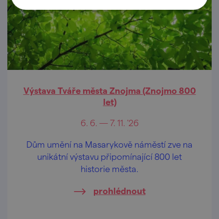
Výstava Tváře města Znojma (Znojmo 800
let)
6. 6. — 7. 11. '26
Dům umění na Masarykově náměstí zve na
unikátní výstavu připomínající 800 let
historie města.
prohlédnout