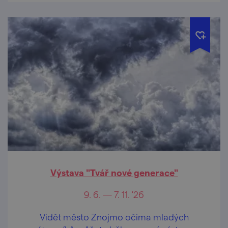
Výstava "Tvář nové generace"
9. 6. — 7. 11. '26
Vidět město Znojmo očima mladých