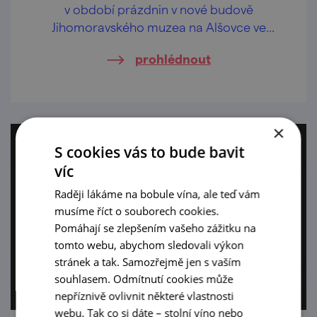
v období prázdnin v nové budově
Jihomoravského muzea na Alšovce ve
Znojmě, a to ve vybrané úterky odpoledne,
prohlédnout
vždy od 17 hod.
×
S cookies vás to bude bavit
víc
Raději lákáme na bobule vína, ale teď vám
musíme říct o souborech cookies.
Pomáhají se zlepšením vašeho zážitku na
tomto webu, abychom sledovali výkon
stránek a tak. Samozřejmě jen s vaším
souhlasem. Odmítnutí cookies může
nepříznivě ovlivnit některé vlastnosti
webu. Tak co si dáte – stolní víno nebo