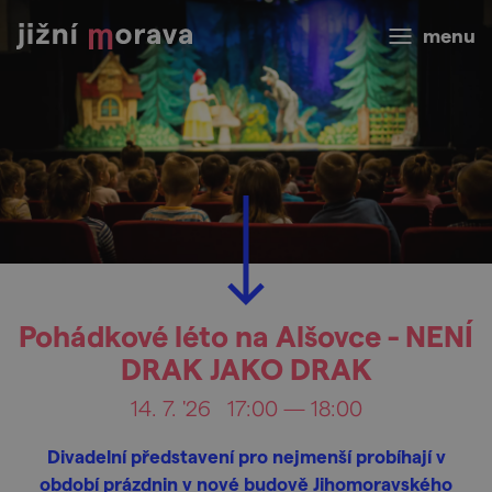
menu
Pohádkové léto na Alšovce - NENÍ
DRAK JAKO DRAK
14. 7. '26
17:00 — 18:00
Divadelní představení pro nejmenší probíhají v
období prázdnin v nové budově Jihomoravského