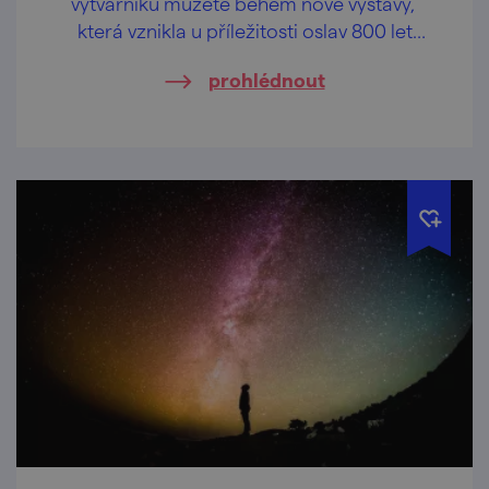
výtvarníků můžete během nové výstavy,
která vznikla u příležitosti oslav 800 let
města Znojma.
prohlédnout