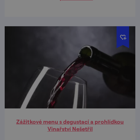
Zážitkové menu s degustací a prohlídkou
Vinařství Nešetřil