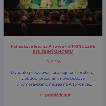
Pohádkové léto na Alšovce - O PRINCEZNĚ
S DLOUHÝM NOSEM
18. 8. '26
Divadelní představení pro nejmenší probíhají
v období prázdnin v nové budově
Jihomoravského muzea na Alšovce ve
Znojmě, a to ve vybrané úterky odpoledne,
prohlédnout
vždy od 17 hod.