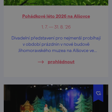
Pohádkové léto 2026 na Alšovce
1. 7. — 31. 8. '26
Divadelní představení pro nejmenší probíhají
v období prázdnin v nové budově
Jihomoravského muzea na Alšovce ve
Znojmě, a to ve vybrané úterky odpoledne,
prohlédnout
vždy od 17 hod.