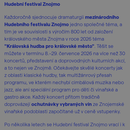
Hudební festival Znojmo
Každoročně sjednocuje dramaturgii
mezinárodního
Hudebního festivalu Znojmo
jedno společné téma, a
tím je ve souvislosti s výročím 800 let od založení
královského města Znojma v roce 2026 téma
"Královská hudba pro královské město"
. Těšit se
můžete v termínu 8.–29. července 2026 na více než 30
koncertů, představení a doprovodných kulturních akcí,
a to nejen ve Znojmě. Očekávejte skvělé koncerty jak
z oblasti klasické hudby, tak multižánrový přesah
programu, ve kterém nechybí cimbálová muzika nebo
jazz, ale ani speciální program pro děti či vinařské a
gastro akce. Každý koncert přitom tradičně
doprovázejí
ochutnávky vybraných vín
ze Znojemské
vinařské podoblasti započítané už v ceně vstupenky.
Po několika letech se Hudební festival Znojmo vrací i k