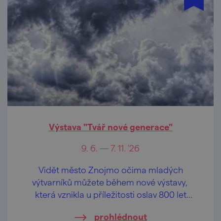
Výstava "Tvář nové generace"
9. 6. — 7. 11. '26
Vidět město Znojmo očima mladých
výtvarníků můžete během nové výstavy,
která vznikla u příležitosti oslav 800 let
města Znojma.
prohlédnout