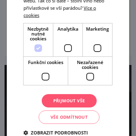
webu. Tak co si dáte – stolní víno nebo
Dům umění na Masarykově náměstí zve na
přívlastkové se vší parádou?
Více o
cookies
unikátní výstavu připomínající 800 let
historie města.
Nezbytně
Analytika
Marketing
nutné
prohlédnout
cookies
Funkční cookies
Nezařazené
cookies
PŘIJMOUT VŠE
VŠE ODMÍTNOUT
ZOBRAZIT PODROBNOSTI