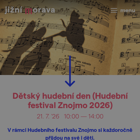
menu
Dětský hudební den (Hudební
festival Znojmo 2026)
21. 7. '26
10:00 — 14:00
V rámci Hudebního festivalu Znojmo si každoročně
přijdou na své i děti.