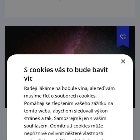
×
S cookies vás to bude bavit
víc
Raději lákáme na bobule vína, ale teď vám
musíme říct o souborech cookies.
Pomáhají se zlepšením vašeho zážitku na
tomto webu, abychom sledovali výkon
stránek a tak. Samozřejmě jen s vaším
Výstava Tváře města (Znojmo 800 let)
souhlasem. Odmítnutí cookies může
nepříznivě ovlivnit některé vlastnosti
6. 6. — 7. 11. '26