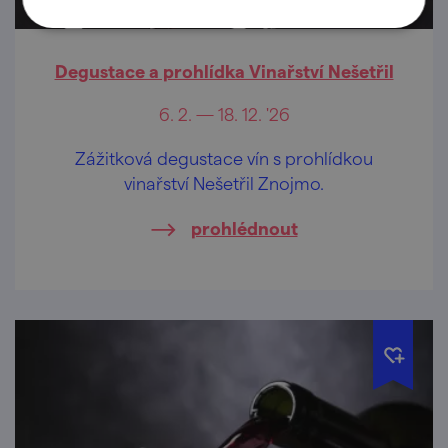
Degustace a prohlídka Vinařství Nešetřil
6. 2. — 18. 12. '26
Zážitková degustace vín s prohlídkou
vinařství Nešetřil Znojmo.
prohlédnout