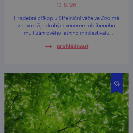
12. 8. '26
Hradební příkop u Střelniční věže ve Znojmě
znovu ožije druhým večerem oblíbeného
multižánrového letního minifestivalu
PLAYÁDA.
prohlédnout