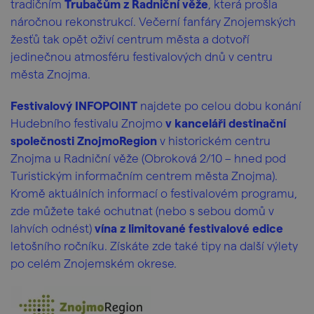
tradičním
Trubačům z Radniční věže
, která prošla
náročnou rekonstrukcí. Večerní fanfáry Znojemských
žesťů tak opět oživí centrum města a dotvoří
jedinečnou atmosféru festivalových dnů v centru
města Znojma.
Festivalový INFOPOINT
najdete po celou dobu konání
Hudebního festivalu Znojmo
v kanceláři destinační
společnosti ZnojmoRegion
v historickém centru
Znojma u Radniční věže (Obroková 2/10 – hned pod
Turistickým informačním centrem města Znojma).
Kromě aktuálních informací o festivalovém programu,
zde můžete také ochutnat (nebo s sebou domů v
lahvích odnést)
vína z limitované festivalové edice
letošního ročníku. Získáte zde také tipy na další výlety
po celém Znojemském okrese.