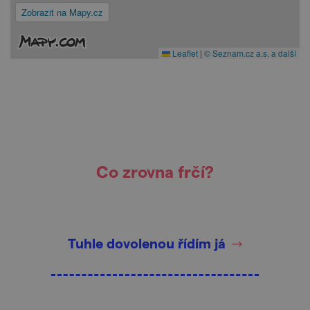
Zobrazit na Mapy.cz
Leaflet
|
© Seznam.cz a.s. a další
Co zrovna frčí?
Tuhle dovolenou řídím já