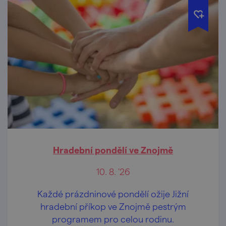
Hradební pondělí ve Znojmě
10. 8. '26
Každé prázdninové pondělí ožije Jižní
hradební příkop ve Znojmě pestrým
programem pro celou rodinu.