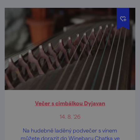
Večer s cimbálkou Dyjavan
14. 8. '26
Na hudebně laděný podvečer s vínem
můžete dorazit do Winebaru Chatka ve