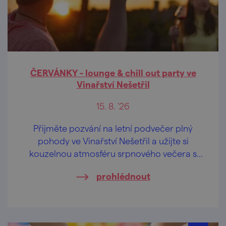
ČERVÁNKY - lounge & chill out party ve
Vinařství Nešetřil
15. 8. '26
Přijměte pozvání na letní podvečer plný
pohody ve Vinařství Nešetřil a užijte si
kouzelnou atmosféru srpnového večera s
dobrým vínem, červánky a příjemnou
prohlédnout
hudbou.