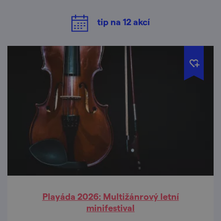
tip na
12
akcí
Playáda 2026: Multižánrový letní
minifestival