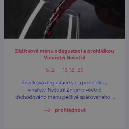
Zážitkové menu s degustací a prohlídkou
Vinařství Nešetřil
6. 2. — 18. 12. '26
Zážitková degustace vín s prohlídkou
vinařství Nešetřil Znojmo včetně
tříchodového menu pečlivě spárovaného s
víny Vinařství Nešetřil.
prohlédnout