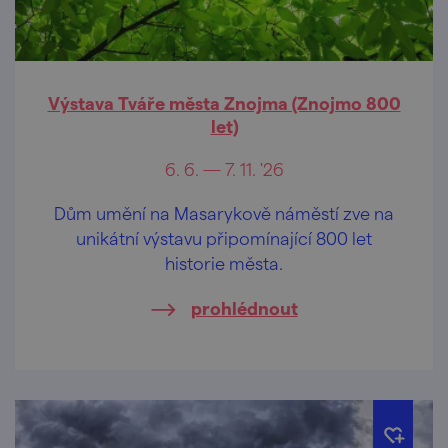
Výstava Tváře města Znojma (Znojmo 800
let)
6. 6. — 7. 11. '26
Dům umění na Masarykově náměstí zve na
unikátní výstavu připomínající 800 let
historie města.
prohlédnout