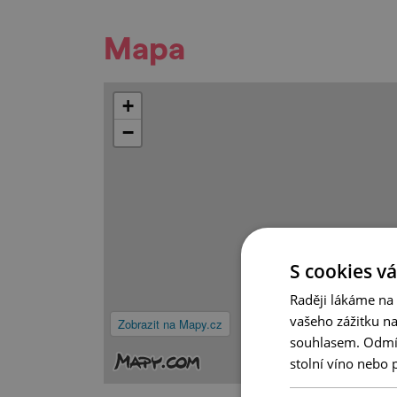
Mapa
+
−
S cookies vá
Raději lákáme na
vašeho zážitku n
Zobrazit na Mapy.cz
souhlasem. Odmítn
stolní víno nebo 