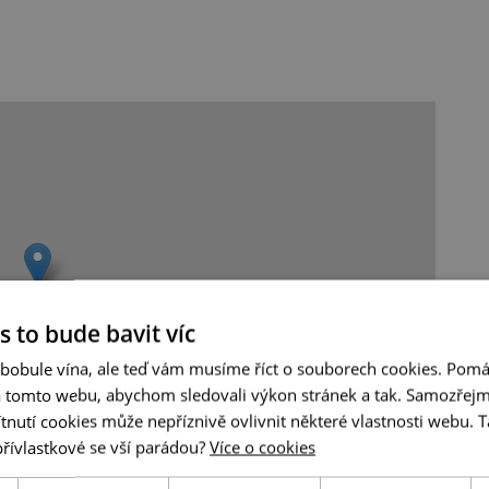
s to bude bavit víc
 bobule vína, ale teď vám musíme říct o souborech cookies. Pomá
a tomto webu, abychom sledovali výkon stránek a tak. Samozřejm
utí cookies může nepříznivě ovlivnit některé vlastnosti webu. Ta
přívlastkové se vší parádou?
Více o cookies
Leaflet
|
© Seznam.cz a.s. a další