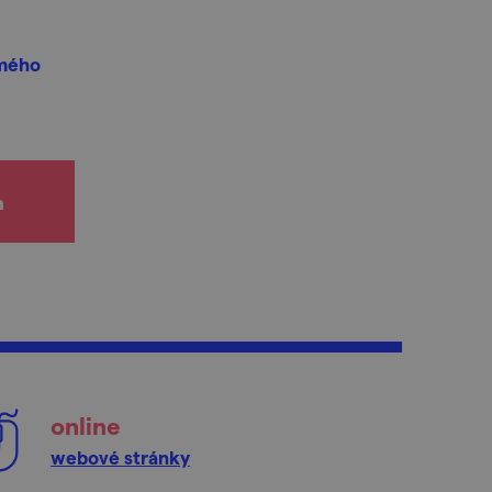
amého
h
online
webové stránky