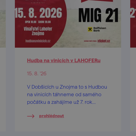
Hudba na vinicích v LAHOFERu
15. 8. '26
V Dobšicích u Znojma to s Hudbou
na vinicích táhneme od samého
počátku a zahájíme už 7. rok
vzájemné spolupráce!
prohlédnout