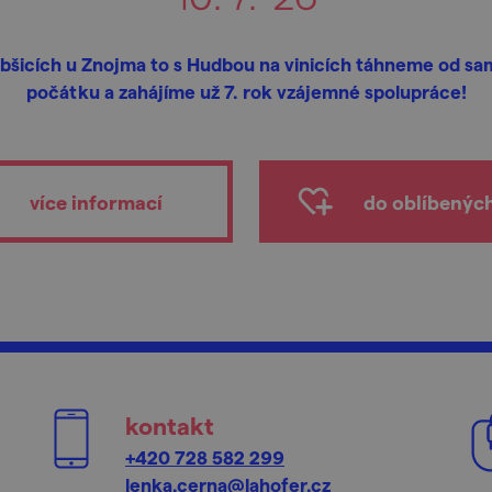
bšicích u Znojma to s Hudbou na vinicích táhneme od s
počátku a zahájíme už 7. rok vzájemné spolupráce!
více informací
do oblíbenýc
kontakt
+420 728 582 299
lenka.cerna@lahofer.cz