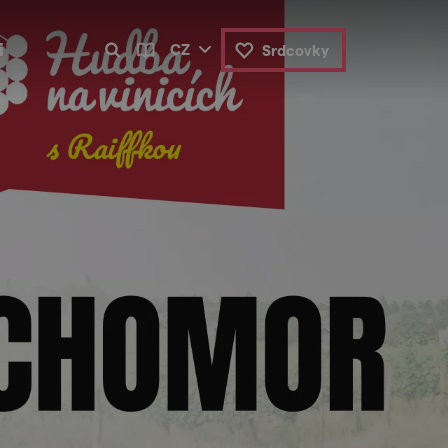
i
CZ
Srdcovky