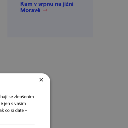
Kam v srpnu na jižní
Moravě
×
hají se zlepšením
ě jen s vaším
k co si dáte –