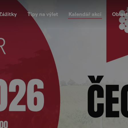
Zážitky
Tipy na výlet
Kalendář akcí
Oblast