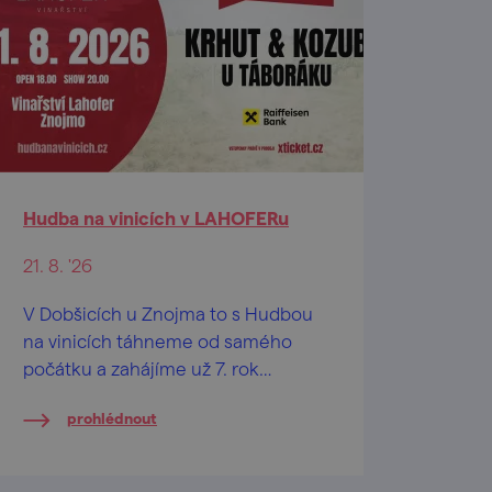
Hudba na vinicích v LAHOFERu
21. 8. '26
V Dobšicích u Znojma to s Hudbou
na vinicích táhneme od samého
počátku a zahájíme už 7. rok
vzájemné spolupráce!
prohlédnout