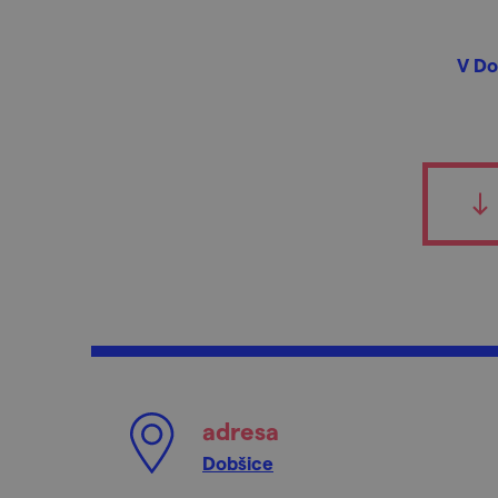
V Do
adresa
Dobšice