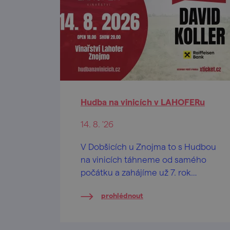
Hudba na vinicích v LAHOFERu
14. 8. '26
V Dobšicích u Znojma to s Hudbou
na vinicích táhneme od samého
počátku a zahájíme už 7. rok
vzájemné spolupráce!
prohlédnout