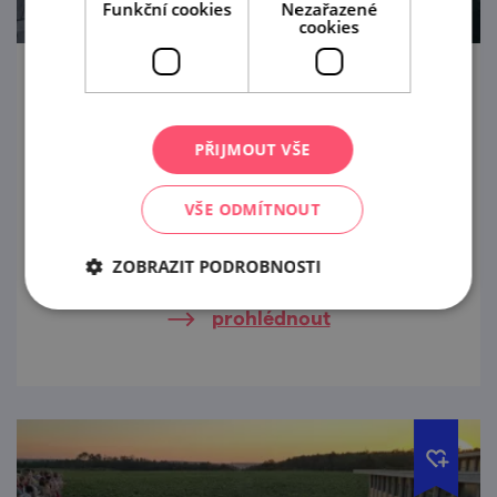
Funkční cookies
Nezařazené
cookies
Hudba na vinicích: Krhut & Kozub
(LAHOFER)
PŘIJMOUT VŠE
21. 8. '26
VŠE ODMÍTNOUT
Hudba na vinicích je originální letní festival
současné populární hudby, který spojuje
hudbu a víno v jedinečném prostředí.
ZOBRAZIT PODROBNOSTI
prohlédnout