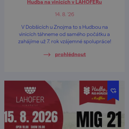
Hudba na vinicích v LAHOFERu
14. 8. '26
V Dobšicích u Znojma to s Hudbou na
vinicích táhneme od samého počátku a
zahájíme už 7. rok vzájemné spolupráce!
prohlédnout