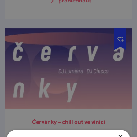
prohlédnout
Červánky – chill out ve vinici
29. 8. '26
×