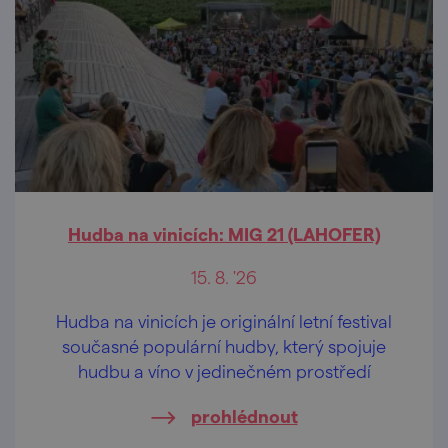
Hudba na vinicích: MIG 21 (LAHOFER)
15. 8. '26
Hudba na vinicích je originální letní festival
současné populární hudby, který spojuje
hudbu a víno v jedinečném prostředí
prohlédnout