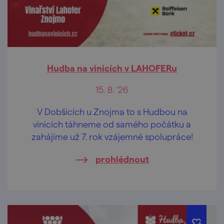
Hudba na vinicích v LAHOFERu
15. 8. '26
V Dobšicích u Znojma to s Hudbou na
vinicích táhneme od samého počátku a
zahájíme už 7. rok vzájemné spolupráce!
prohlédnout