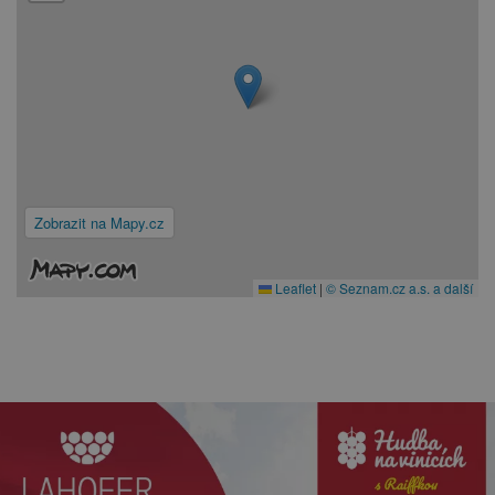
Zobrazit na Mapy.cz
Leaflet
|
© Seznam.cz a.s. a další