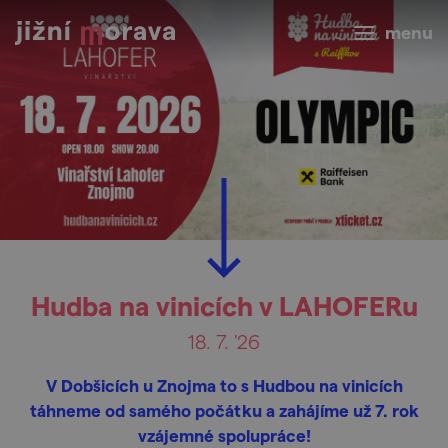
menu
Hudba na vinicích v LAHOFERu
18. 7. '26
V Dobšicích u Znojma to s Hudbou na vinicích
táhneme od samého počátku a zahájíme už 7. rok
vzájemné spolupráce!