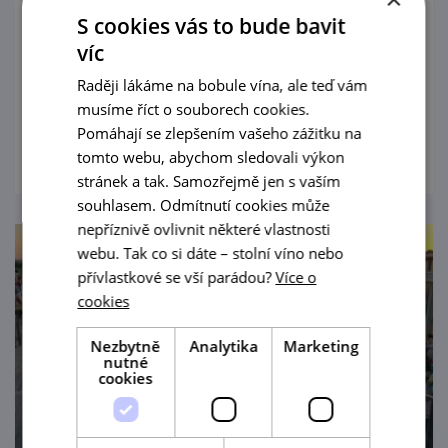
S cookies vás to bude bavit
Přijďte si užít závěr léta do přátelského
víc
prostředí vinařství Lahofer v doprovodu
Raději lákáme na bobule vína, ale teď vám
zapadajícího slunce, a především pohodové
musíme říct o souborech cookies.
hudby, která vás uvolní a u které si
prohlédnout
Pomáhají se zlepšením vašeho zážitku na
odpočinete!
tomto webu, abychom sledovali výkon
stránek a tak. Samozřejmě jen s vaším
souhlasem. Odmítnutí cookies může
nepříznivě ovlivnit některé vlastnosti
webu. Tak co si dáte – stolní víno nebo
přívlastkové se vší parádou?
Více o
cookies
Nezbytně
Analytika
Marketing
nutné
cookies