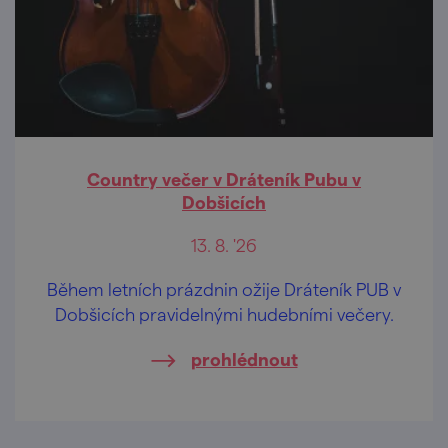
Country večer v Dráteník Pubu v
Dobšicích
13. 8. '26
Během letních prázdnin ožije Dráteník PUB v
Dobšicích pravidelnými hudebními večery.
prohlédnout