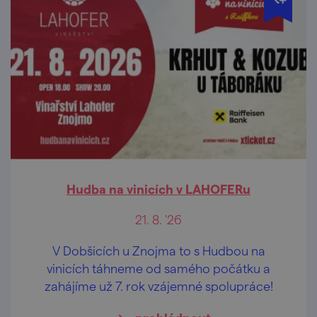
Hudba na vinicích v LAHOFERu
21. 8. '26
V Dobšicích u Znojma to s Hudbou na
vinicích táhneme od samého počátku a
zahájíme už 7. rok vzájemné spolupráce!