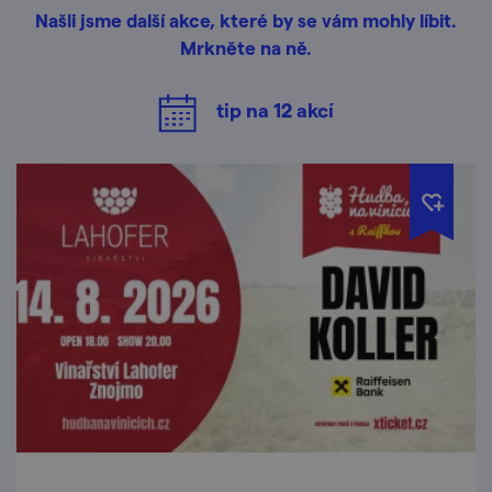
Našli jsme další akce, které by se vám mohly líbit.
Mrkněte na ně.
tip na
12
akcí