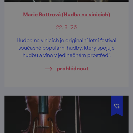
Marie Rottrová (Hudba na vinicích)
22. 8. '26
Hudba na vinicích je originální letní festival
současné populární hudby, který spojuje
hudbu a víno v jedinečném prostředí.
prohlédnout