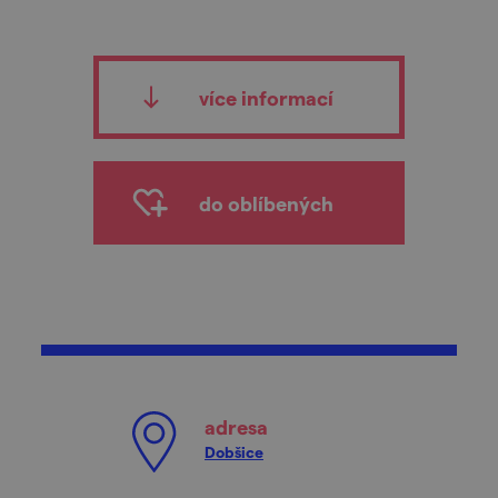
více informací
do oblíbených
adresa
Dobšice