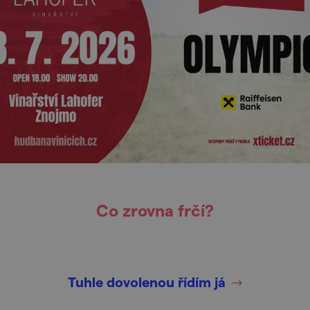
Co zrovna frčí?
Tuhle dovolenou řídím já