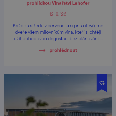
prohlídkou Vinařství Lahofer
12. 8. '26
Každou středu v červenci a srpnu otevřeme
dveře všem milovníkům vína, kteří si chtějí
užít pohodovou degustaci bez plánování a
rezervací.
prohlédnout