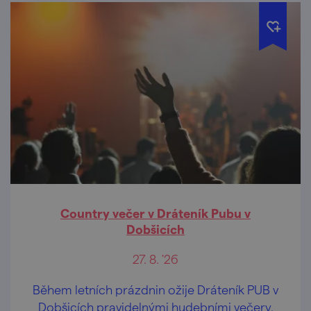
Country večer v Dráteník Pubu v
Dobšicích
27. 8. '26
Během letních prázdnin ožije Dráteník PUB v
Dobšicích pravidelnými hudebními večery.