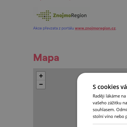
Akce převzata z portálu
www.znojmoregion.cz
.
Mapa
+
−
S cookies vá
Raději lákáme na
vašeho zážitku n
souhlasem. Odmítn
stolní víno nebo 