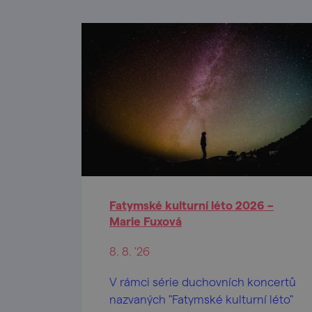
Fatymské kulturní léto 2026 –
Marie Fuxová
8. 8. '26
V rámci série duchovních koncertů
nazvaných "Fatymské kulturní léto"