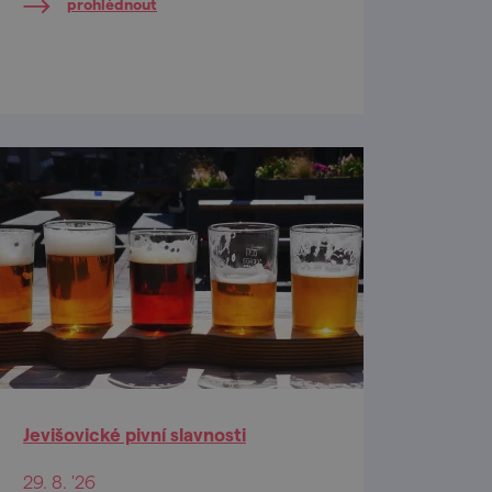
prohlédnout
Jevišovické pivní slavnosti
29. 8. '26