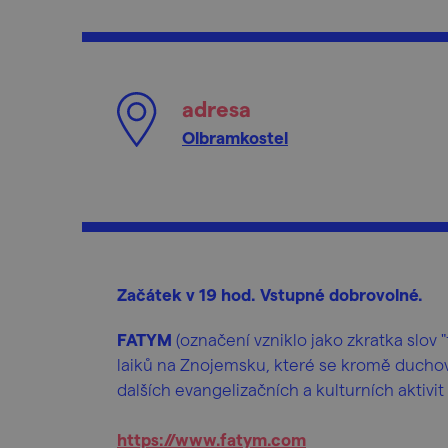
adresa
Olbramkostel
Začátek v 19 hod. Vstupné dobrovolné.
FATYM
(označení vzniklo jako zkratka slov "
laiků na Znojemsku, které se kromě duchov
dalších evangelizačních a kulturních aktiv
https://www.fatym.com