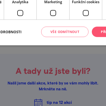
é
Analytika
Marketing
Funkční cookies
Leaflet
|
© Seznam.cz a.s. a další
ODROBNOSTI
VŠE ODMÍTNOUT
PŘ
A tady už jste byli?
Našli jsme další akce, které by se vám mohly líbit.
Mrkněte na ně.
tip na
12
akcí