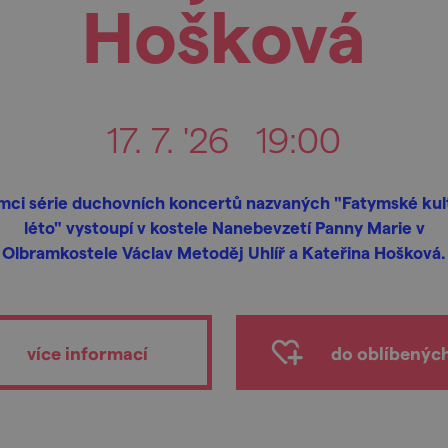
Hošková
17. 7. '26
19:00
mci série duchovních koncertů nazvaných "Fatymské kul
léto" vystoupí v kostele Nanebevzetí Panny Marie v
Olbramkostele Václav Metoděj Uhlíř a Kateřina Hošková.
více informací
do oblíbenýc