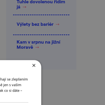
Tuhle dovolenou řídím
já
Výlety bez bariér
Kam v srpnu na jižní
Moravě
×
hají se zlepšením
ě jen s vaším
k co si dáte –