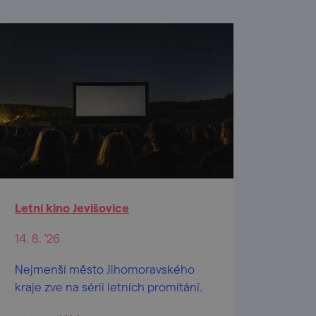
Letní kino Jevišovice
14. 8. '26
Nejmenší město Jihomoravského
kraje zve na sérii letních promítání.