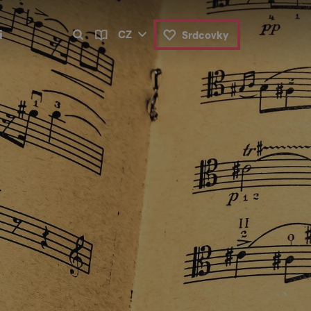
i
CZ
Srdcovky