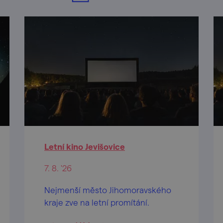
Letní kino Jevišovice
7. 8. '26
Nejmenší město Jihomoravského
kraje zve na letní promítání.