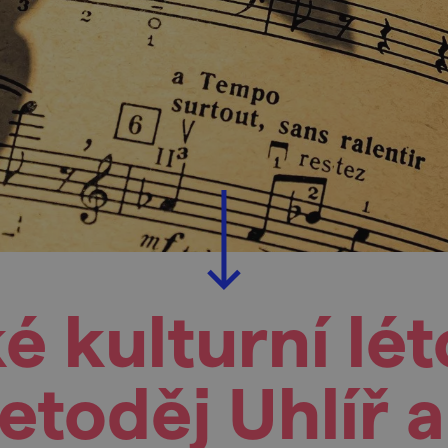
é kulturní lét
etoděj Uhlíř a