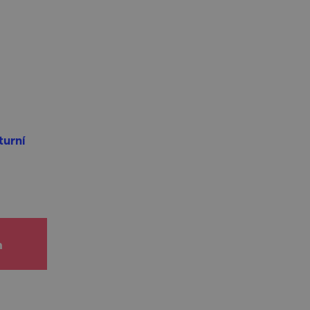
turní
h