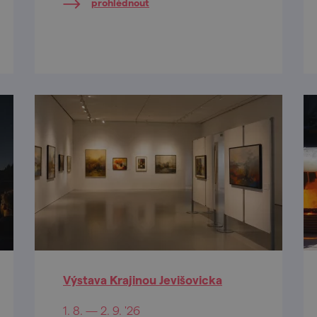
prohlédnout
Výstava Krajinou Jevišovicka
1. 8. — 2. 9. '26