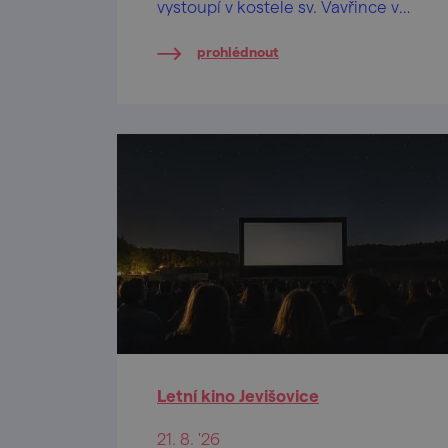
vystoupí v kostele sv. Vavřince v
Plenkovicích světoznámá
prohlédnout
houslistka Marie Fuxová.
Letní kino Jevišovice
21. 8. '26