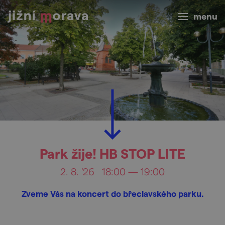
menu
Park žije! HB STOP LITE
2. 8. '26
18:00 — 19:00
Zveme Vás na koncert do břeclavského parku.