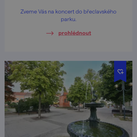
Zveme Vás na koncert do břeclavského
parku.
prohlédnout