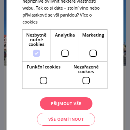
nepříznivě ovlivnit některé vlastnosti
webu. Tak co si dáte – stolní víno nebo
přívlastkové se vší parádou?
Více o
cookies
Nezbytně
Analytika
Marketing
nutné
cookies
Funkční cookies
Nezařazené
cookies
Barvy lužního lesa
2. 7. — 30. 8. '26
Tvorbu Libora Vymyslického vám
PŘIJMOUT VŠE
představíme v břeclavské synagoze.
VŠE ODMÍTNOUT
prohlédnout