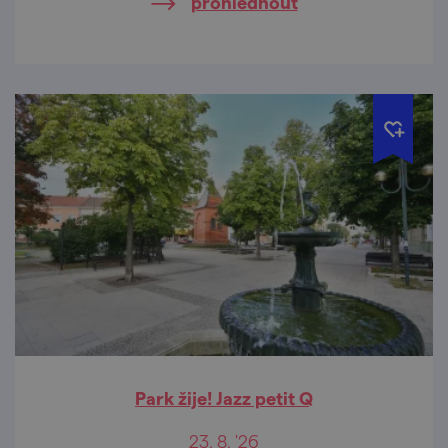
prohlédnout
Park žije! Jazz petit Q
23. 8. '26