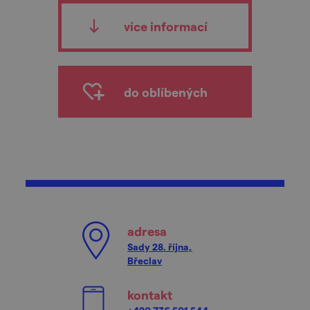
více informací
do oblíbených
adresa
Sady 28. října,
Břeclav
kontakt