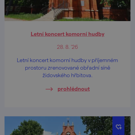
Letní koncert komorní hudby
28. 8. '26
Letní koncert komorní hudby v příjemném
prostoru zrenovované obřadní síně
židovského hřbitova.
prohlédnout