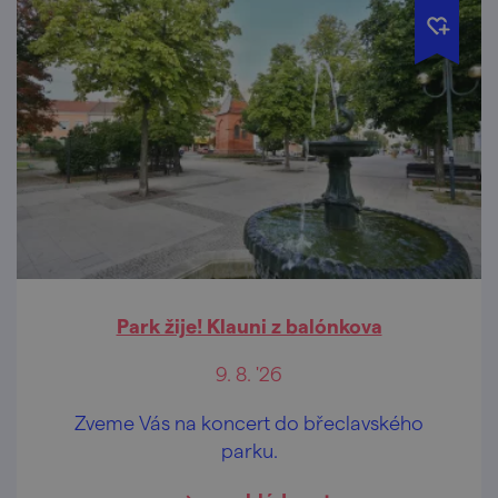
Park žije! Klauni z balónkova
9. 8. '26
Zveme Vás na koncert do břeclavského
parku.