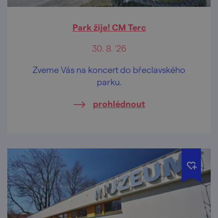
Park žije! CM Terc
30. 8. '26
Zveme Vás na koncert do břeclavského
parku.
prohlédnout