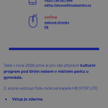
+420 736 501 544
edita.risicova@muzeumbv.cz
online
webové stránky
FB
Také v roce 2026 jsme si pro vás připravili
kulturní
program pod širým nebem v místním parku u
gymnázia.
2. srpna vystoupí folk-rocková kapela HB STOP LITE.
Vstup je zdarma.