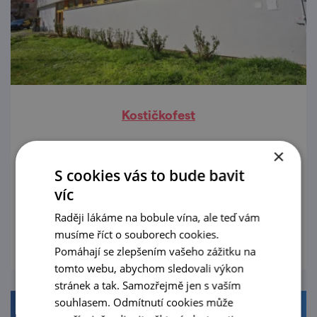
Kostičkofest
31. 7. — 11. 11. '26
×
S cookies vás to bude bavit
Kostičkofest míří do břeclavského muzea
víc
pod vodárnou.
Raději lákáme na bobule vína, ale teď vám
prohlédnout
musíme říct o souborech cookies.
Pomáhají se zlepšením vašeho zážitku na
tomto webu, abychom sledovali výkon
stránek a tak. Samozřejmě jen s vaším
souhlasem. Odmítnutí cookies může