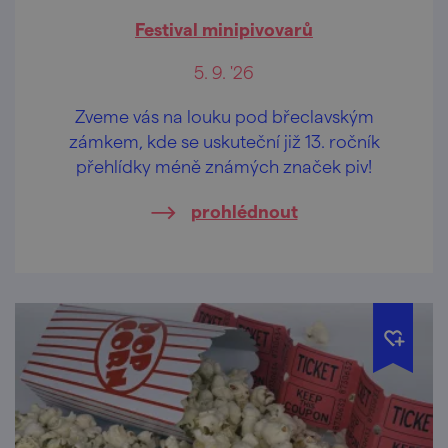
Festival minipivovarů
5. 9. '26
Zveme vás na louku pod břeclavským
zámkem, kde se uskuteční již 13. ročník
přehlídky méně známých značek piv!
prohlédnout