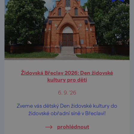
Židovská Břeclav 2026: Den židovské
kultury pro děti
6. 9. '26
Zveme vás dětský Den židovské kultury do
židovské obřadní síně v Břeclavi!
prohlédnout