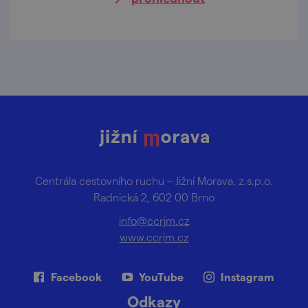
Centrála cestovního ruchu – Jižní Morava, z.s.p.o.
Radnická 2, 602 00 Brno
info@ccrjm.cz
www.ccrjm.cz
Facebook
YouTube
Instagram
Odkazy