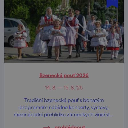
Bzenecká pouť 2026
14. 8. — 16. 8. '26
Tradiční bzenecká pouť s bohatým
programem nabídne koncerty, výstavy,
mezinárodní přehlídku zámeckých vinařství,
atrakce, stánkový prodej i fotbalové utkání.
prohlédnout