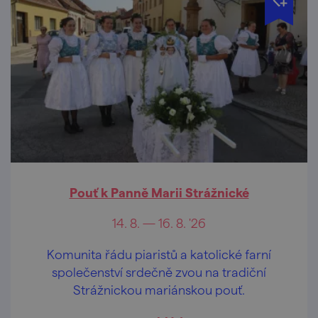
Pouť k Panně Marii Strážnické
14. 8. — 16. 8. '26
Komunita řádu piaristů a katolické farní
společenství srdečně zvou na tradiční
Strážnickou mariánskou pouť.