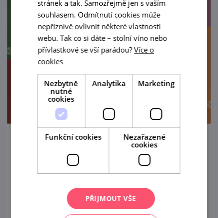
stránek a tak. Samozřejmě jen s vaším
souhlasem. Odmítnutí cookies může
nepříznivě ovlivnit některé vlastnosti
webu. Tak co si dáte – stolní víno nebo
přívlastkové se vší parádou?
Více o
cookies
Nezbytně
Analytika
Marketing
nutné
cookies
Funkční cookies
Nezařazené
Ferrum
cookies
30. 8. '26
Strážnické kulturní léto 2026 Hudební
skupina Ferrum rozezní strážnické náměstí
PŘIJMOUT VŠE
svou rockovou muzikou!