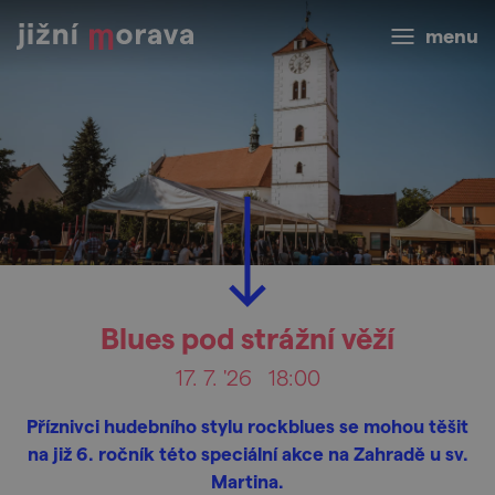
menu
Blues pod strážní věží
17. 7. '26
18:00
Příznivci hudebního stylu rockblues se mohou těšit
na již 6. ročník této speciální akce na Zahradě u sv.
Martina.