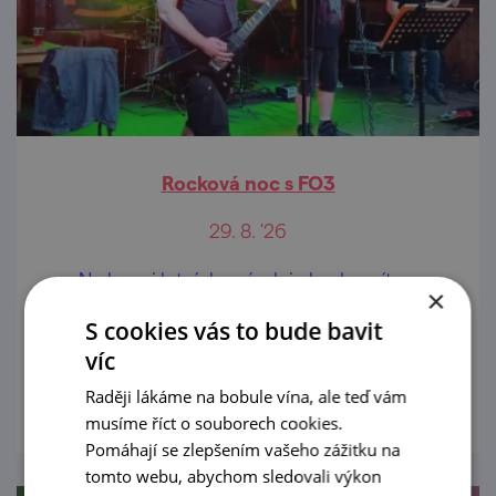
Rocková noc s FO3
29. 8. '26
Na konci letních prázdnin bude znít ze
×
strážnického Ostrůvku v zámeckém parku
S cookies vás to bude bavit
rocková hudba v podání kapely FO3.
víc
prohlédnout
Raději lákáme na bobule vína, ale teď vám
musíme říct o souborech cookies.
Pomáhají se zlepšením vašeho zážitku na
tomto webu, abychom sledovali výkon