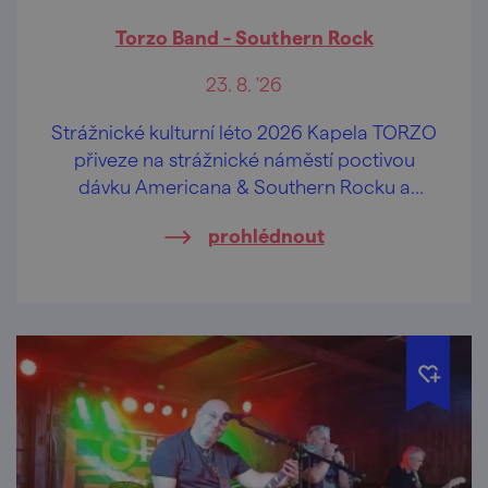
Torzo Band - Southern Rock
23. 8. '26
Strážnické kulturní léto 2026 Kapela TORZO
přiveze na strážnické náměstí poctivou
dávku Americana & Southern Rocku a
energii, která k létu prostě patří.
prohlédnout