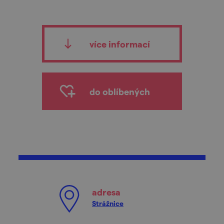
více informací
do oblíbených
adresa
Strážnice