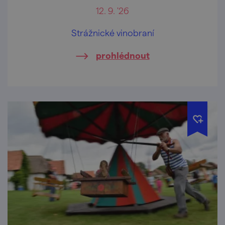
12. 9. '26
Strážnické vinobraní
prohlédnout