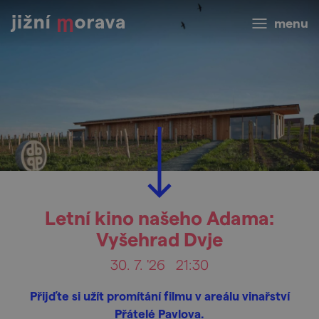
menu
Letní kino našeho Adama:
Vyšehrad Dvje
30. 7. '26
21:30
Přijďte si užít promítání filmu v areálu vinařství
Přátelé Pavlova.