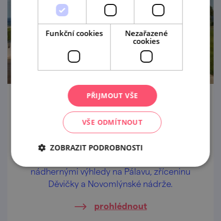
Funkční cookies
Nezařazené
cookies
PŘIJMOUT VŠE
Léto na Terase REISTEN: Večer s živou
hudbou a grilováním
VŠE ODMÍTNOUT
14. 8. '26
ZOBRAZIT PODROBNOSTI
Přijďte si užít léto na Terasu REISTEN s
nádhernými výhledy na Pálavu, zříceninu
Děvičky a Novomlýnské nádrže.
prohlédnout