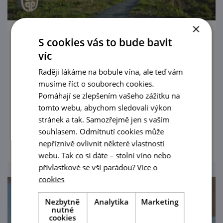
×
S cookies vás to bude bavit
Letní kino našeho Adama: Dědictví aneb
Kurva se neříká
víc
Raději lákáme na bobule vína, ale teď vám
27. 8. '26
musíme říct o souborech cookies.
Přijďte si užít promítání filmu v areálu
Pomáhají se zlepšením vašeho zážitku na
tomto webu, abychom sledovali výkon
vinařství Přátelé Pavlova.
stránek a tak. Samozřejmě jen s vaším
prohlédnout
souhlasem. Odmítnutí cookies může
nepříznivě ovlivnit některé vlastnosti
webu. Tak co si dáte – stolní víno nebo
přívlastkové se vší parádou?
Více o
cookies
Nezbytně
Analytika
Marketing
nutné
cookies