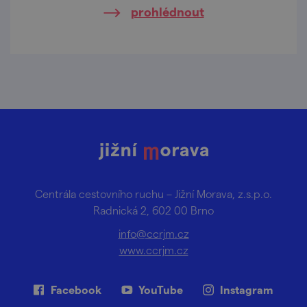
prohlédnout
Centrála cestovního ruchu – Jižní Morava, z.s.p.o.
Radnická 2, 602 00 Brno
info@ccrjm.cz
www.ccrjm.cz
Facebook
YouTube
Instagram