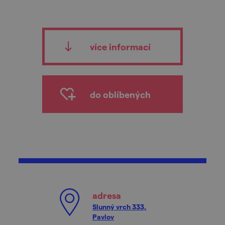
více informací
do oblíbených
adresa
Slunný vrch 333,
Pavlov