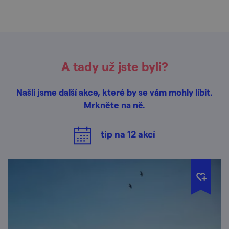
A tady už jste byli?
Našli jsme další akce, které by se vám mohly líbit.
Mrkněte na ně.
tip na
12
akcí