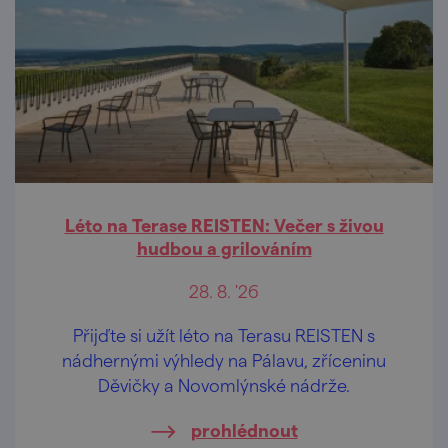
Léto na Terase REISTEN: Večer s živou
hudbou a grilováním
28. 8. '26
Přijďte si užít léto na Terasu REISTEN s
nádhernými výhledy na Pálavu, zříceninu
Děvičky a Novomlýnské nádrže.
prohlédnout