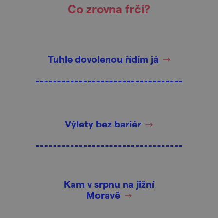
Co zrovna frčí?
Tuhle dovolenou řídím já
Výlety bez bariér
Kam v srpnu na jižní
Moravě