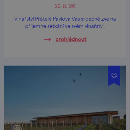
22. 8. '26
Vinařství Přátelé Pavlova Vás srdečně zve na
příjemné setkání ve svém vinařství.
prohlédnout