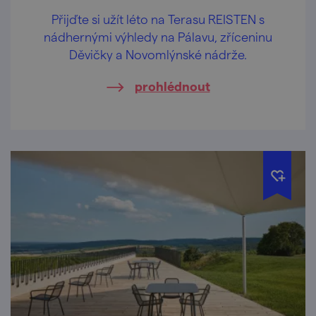
Přijďte si užít léto na Terasu REISTEN s
nádhernými výhledy na Pálavu, zříceninu
Děvičky a Novomlýnské nádrže.
prohlédnout