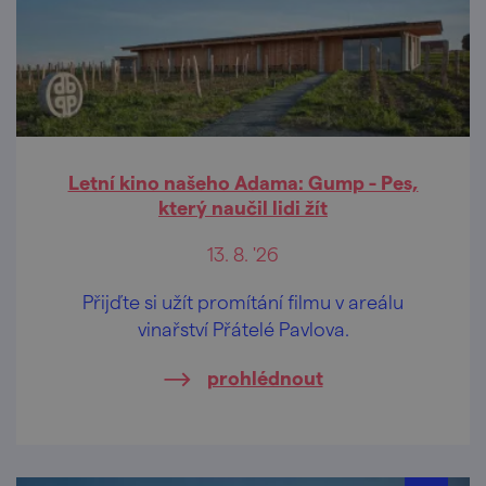
Letní kino našeho Adama: Gump - Pes,
který naučil lidi žít
13. 8. '26
Přijďte si užít promítání filmu v areálu
vinařství Přátelé Pavlova.
prohlédnout