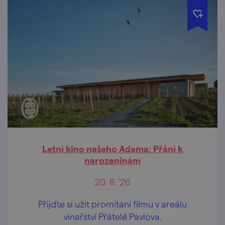
Letní kino našeho Adama: Přání k
narozeninám
20. 8. '26
Přijďte si užít promítání filmu v areálu
vinařství Přátelé Pavlova.