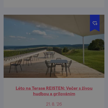
Léto na Terase REISTEN: Večer s živou
hudbou a grilováním
21. 8. '26