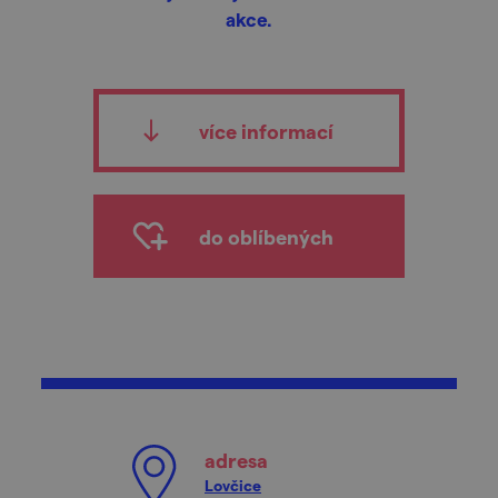
akce.
více informací
do oblíbených
adresa
Lovčice