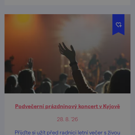
Podvečerní prázdninový koncert v Kyjově
28. 8. '26
Přijďte si užít před radnici letní večer s živou