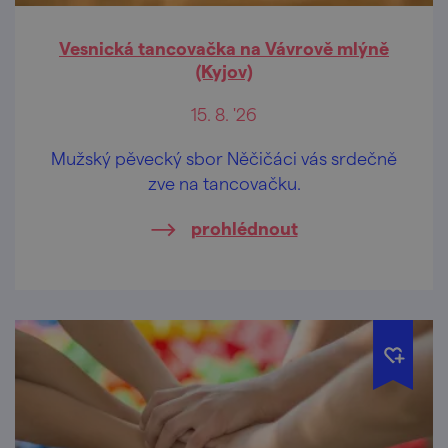
Vesnická tancovačka na Vávrově mlýně
(Kyjov)
15. 8. '26
Mužský pěvecký sbor Něčičáci vás srdečně
zve na tancovačku.
prohlédnout