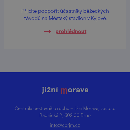
Přijďte podpořit účastníky běžeckých
závodů na Městský stadion v Kyjově.
prohlédnout
Centrála cestovního ruchu – Jižní Morava, z.s.p.o.
Radnická 2, 602 00 Brno
info@ccrjm.cz