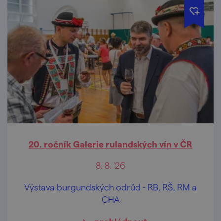
20. ročník Galerie rulandských vín v ČR
8. 8. '26
Výstava burgundských odrůd - RB, RŠ, RM a
CHA