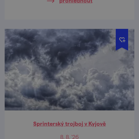
prohlédnout
Sprinterský trojboj v Kyjově
8. 8. '26