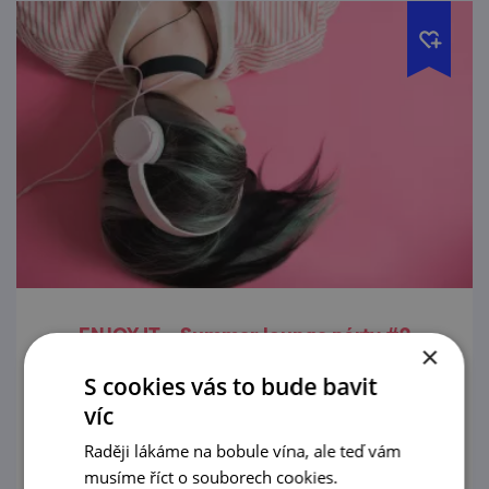
ENJOY IT. - Summer lounge párty #2
×
(Kyjov)
S cookies vás to bude bavit
7. 8. '26
víc
Raději lákáme na bobule vína, ale teď vám
Přijď si užít nezapomenutelný letní večer
musíme říct o souborech cookies.
plný hudby, osvěžujících drinků a skvělé