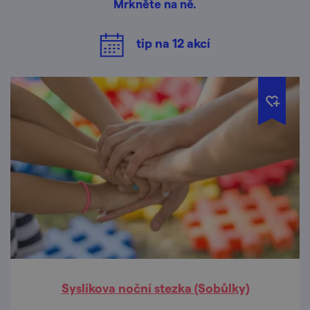
Mrkněte na ně.
tip na
12
akcí
Syslíkova noční stezka (Sobůlky)