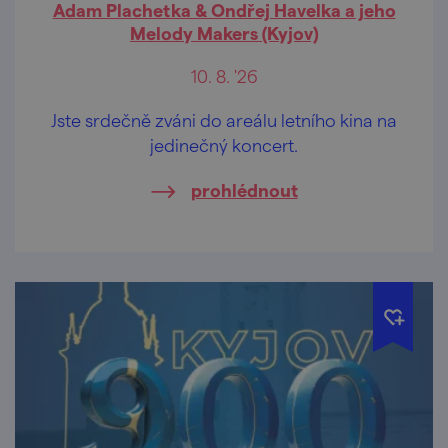
Adam Plachetka & Ondřej Havelka a jeho
Melody Makers (Kyjov)
10. 8. '26
Jste srdečně zváni do areálu letního kina na
jedinečný koncert.
prohlédnout