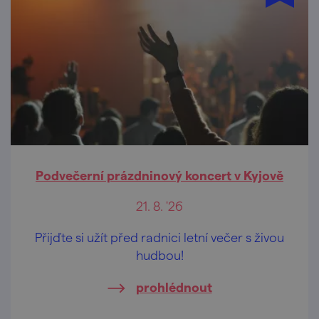
Podvečerní prázdninový koncert v Kyjově
21. 8. '26
Přijďte si užít před radnici letní večer s živou
hudbou!
prohlédnout