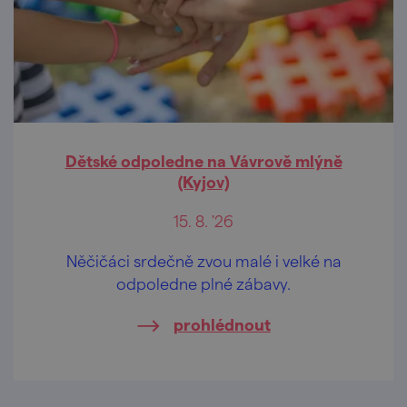
Dětské odpoledne na Vávrově mlýně
(Kyjov)
15. 8. '26
Něčičáci srdečně zvou malé i velké na
odpoledne plné zábavy.
prohlédnout