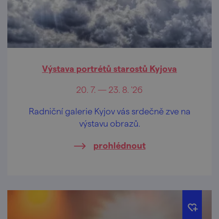
Výstava portrétů starostů Kyjova
20. 7. — 23. 8. '26
Radniční galerie Kyjov vás srdečně zve na
výstavu obrazů.
prohlédnout