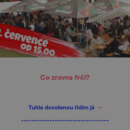
Co zrovna frčí?
Tuhle dovolenou řídím já