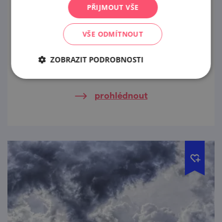
11. Oblastní a 22. Okresní výstava zvířat v
PŘIJMOUT VŠE
Kyjově
VŠE ODMÍTNOUT
14. 8. — 16. 8. '26
ZOBRAZIT PODROBNOSTI
Jste srdečně zváni do Kyjova na výstavu
zvířat.
prohlédnout