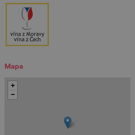
Mapa
+
−