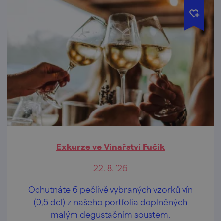
Exkurze ve Vinařství Fučík
22. 8. '26
Ochutnáte 6 pečlivě vybraných vzorků vín
(0,5 dcl) z našeho portfolia doplněných
malým degustačním soustem.