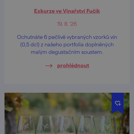
Exkurze ve Vinařství Fučík
19. 8. '26
Ochutnáte 6 pečlivě vybraných vzorků vín
(0,5 dcl) z našeho portfolia doplněných
malým degustačním soustem.
prohlédnout