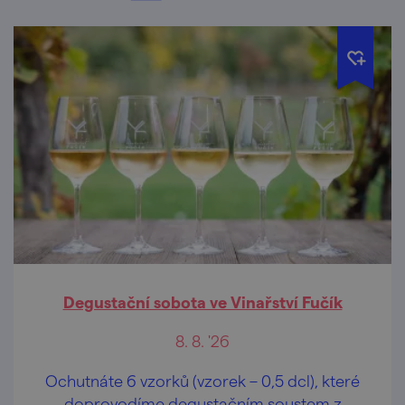
Degustační sobota ve Vinařství Fučík
8. 8. '26
Ochutnáte 6 vzorků (vzorek – 0,5 dcl), které
doprovodíme degustačním soustem z