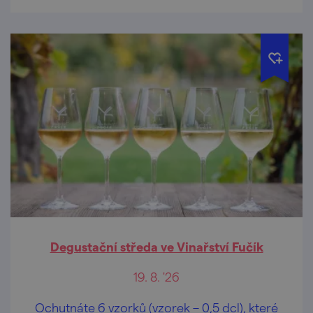
Degustační středa ve Vinařství Fučík
19. 8. '26
Ochutnáte 6 vzorků (vzorek – 0,5 dcl), které