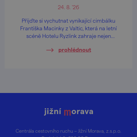
24. 8. '26
Přijďte si vychutnat vynikající cimbálku
Františka Macinky z Valtic, která na letní
scéně Hotelu Ryzlink zahraje nejen
moravské písničky.
prohlédnout
Centrála cestovního ruchu – Jižní Morava, z.s.p.o.