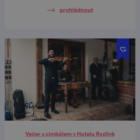
prohlédnout
Večer s cimbálem v Hotelu Ryzlink