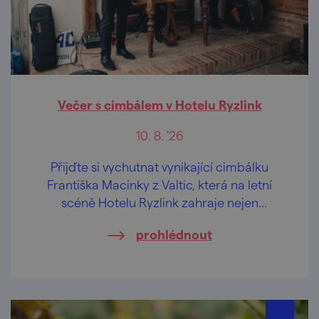
Večer s cimbálem v Hotelu Ryzlink
10. 8. '26
Přijďte si vychutnat vynikající cimbálku
Františka Macinky z Valtic, která na letní
scéně Hotelu Ryzlink zahraje nejen
moravské písničky.
prohlédnout