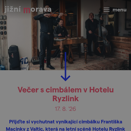
menu
Večer s cimbálem v Hotelu
Ryzlink
17. 8. '26
Přijďte si vychutnat vynikající cimbálku Františka
Macinky z Valtic, která na letní scéně Hotelu Ryzlink