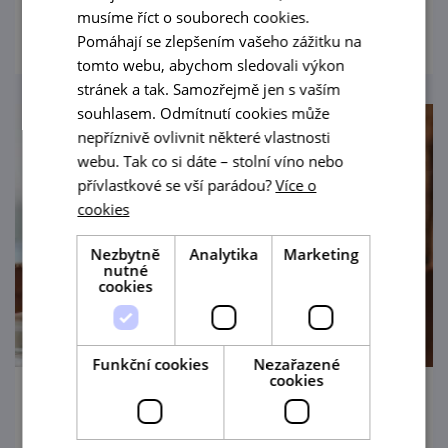
prohlédnout
musíme říct o souborech cookies.
Pomáhají se zlepšením vašeho zážitku na
tomto webu, abychom sledovali výkon
stránek a tak. Samozřejmě jen s vaším
souhlasem. Odmítnutí cookies může
nepříznivě ovlivnit některé vlastnosti
webu. Tak co si dáte – stolní víno nebo
přívlastkové se vší parádou?
Více o
cookies
Nezbytně
Analytika
Marketing
nutné
cookies
Funkční cookies
Nezařazené
cookies
Exkurze ve Vinařství Fučík