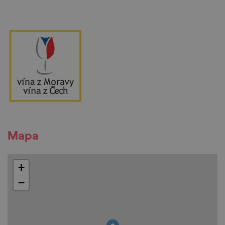
Mapa
+
−