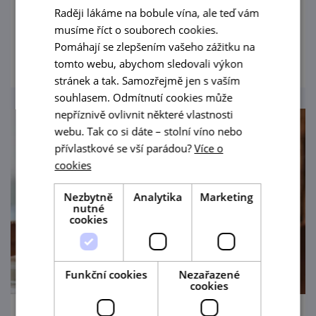
výrobků z domácích farem z blízkého okolí.
Raději lákáme na bobule vína, ale teď vám
musíme říct o souborech cookies.
prohlédnout
Pomáhají se zlepšením vašeho zážitku na
tomto webu, abychom sledovali výkon
stránek a tak. Samozřejmě jen s vaším
souhlasem. Odmítnutí cookies může
nepříznivě ovlivnit některé vlastnosti
webu. Tak co si dáte – stolní víno nebo
přívlastkové se vší parádou?
Více o
cookies
Nezbytně
Analytika
Marketing
nutné
cookies
Funkční cookies
Nezařazené
cookies