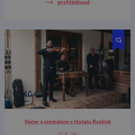
prohlédnout
Večer s cimbálem v Hotelu Ryzlink
17. 8. '26