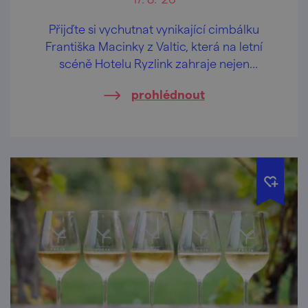
Přijďte si vychutnat vynikající cimbálku
Františka Macinky z Valtic, která na letní
scéně Hotelu Ryzlink zahraje nejen
moravské písničky.
prohlédnout