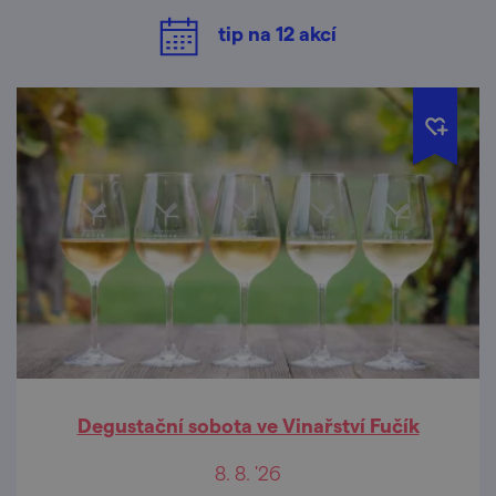
tip na
12
akcí
Degustační sobota ve Vinařství Fučík
8. 8. '26