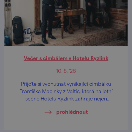
Večer s cimbálem v Hotelu Ryzlink
10. 8. '26
Přijďte si vychutnat vynikající cimbálku
Františka Macinky z Valtic, která na letní
scéně Hotelu Ryzlink zahraje nejen
moravské písničky.
prohlédnout