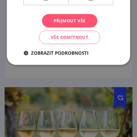
Exkurze ve Vinařství Fučík
12. 8. '26
PŘIJMOUT VŠE
Ochutnáte 6 pečlivě vybraných vzorků vín
VŠE ODMÍTNOUT
(0,5 dcl) z našeho portfolia doplněných
malým degustačním soustem.
ZOBRAZIT PODROBNOSTI
prohlédnout