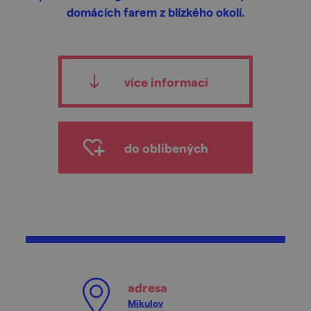
domácích farem z blízkého okolí.
více informací
do oblíbených
adresa
Mikulov