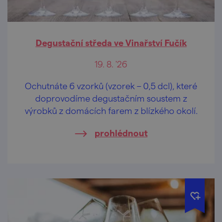
Degustační středa ve Vinařství Fučík
19. 8. '26
Ochutnáte 6 vzorků (vzorek – 0,5 dcl), které
doprovodíme degustačním soustem z
výrobků z domácích farem z blízkého okolí.
prohlédnout