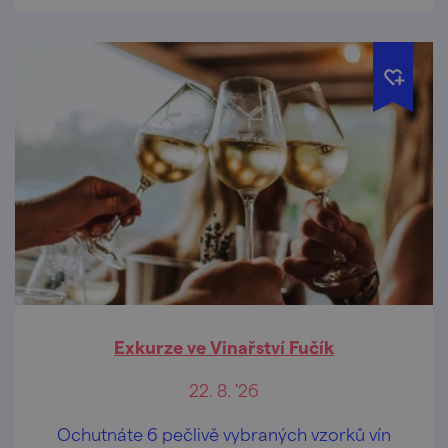
Exkurze ve Vinařství Fučík
22. 8. '26
Ochutnáte 6 pečlivě vybraných vzorků vín