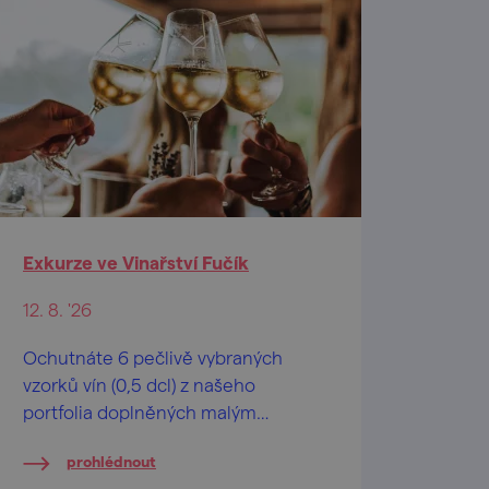
Exkurze ve Vinařství Fučík
12. 8. '26
Ochutnáte 6 pečlivě vybraných
vzorků vín (0,5 dcl) z našeho
portfolia doplněných malým
degustačním soustem.
prohlédnout