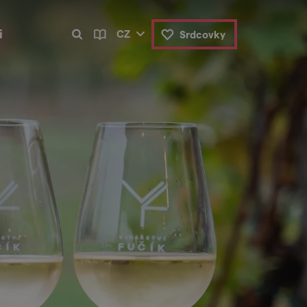
i
CZ
Srdcovky