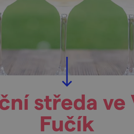
ní středa ve 
Fučík