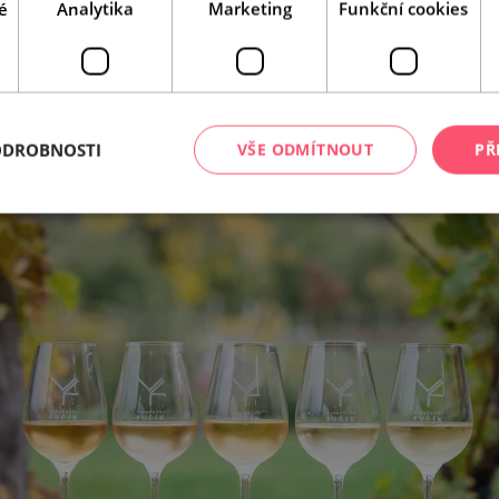
é
Analytika
Marketing
Funkční cookies
Leaflet
|
© Seznam.cz a.s. a další
ODROBNOSTI
VŠE ODMÍTNOUT
PŘ