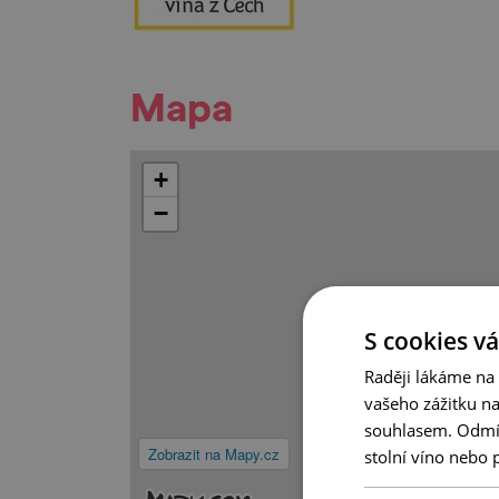
Mapa
+
−
S cookies vá
Raději lákáme na
vašeho zážitku n
souhlasem. Odmítn
Zobrazit na Mapy.cz
stolní víno nebo 