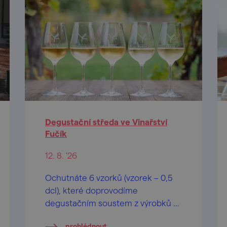
Degustační středa ve Vinařství
Fučík
12. 8. '26
Ochutnáte 6 vzorků (vzorek – 0,5
dcl), které doprovodíme
degustačním soustem z výrobků z
domácích farem z blízkého okolí.
prohlédnout