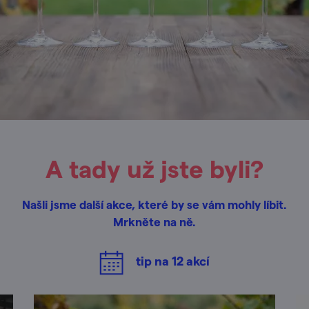
A tady už jste byli?
Našli jsme další akce, které by se vám mohly líbit.
Mrkněte na ně.
tip na
12
akcí