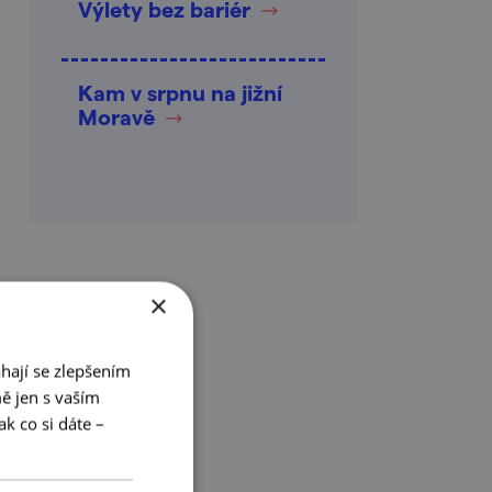
Výlety bez bariér
Kam v srpnu na jižní
Moravě
×
hají se zlepšením
ě jen s vaším
k co si dáte –