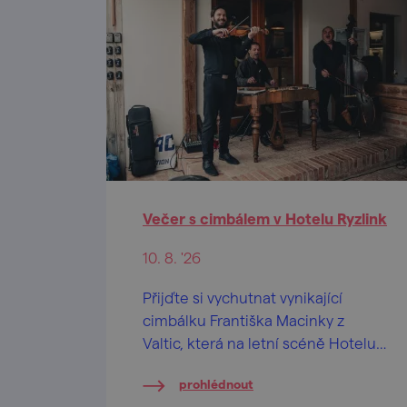
Večer s cimbálem v Hotelu Ryzlink
10. 8. '26
Přijďte si vychutnat vynikající
cimbálku Františka Macinky z
Valtic, která na letní scéně Hotelu
Ryzlink zahraje nejen moravské
prohlédnout
písničky.