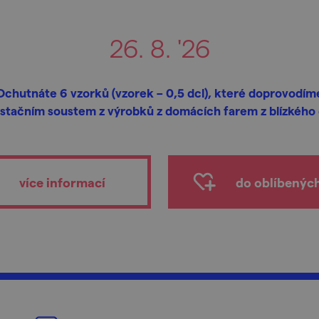
26. 8. '26
Ochutnáte 6 vzorků (vzorek – 0,5 dcl), které doprovodím
stačním soustem z výrobků z domácích farem z blízkého o
více informací
do oblíbenýc