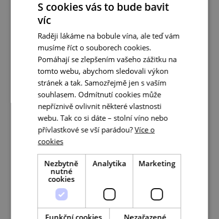
S cookies vás to bude bavit
víc
Raději lákáme na bobule vína, ale teď vám
musíme říct o souborech cookies.
Ale jo, solidní stolní víno
Pomáhají se zlepšením vašeho zážitku na
tomto webu, abychom sledovali výkon
stránek a tak. Samozřejmě jen s vaším
souhlasem. Odmítnutí cookies může
nepříznivě ovlivnit některé vlastnosti
Mmm, tož dobrý ročník
webu. Tak co si dáte – stolní víno nebo
přívlastkové se vší parádou?
Více o
cookies
Nezbytně
Analytika
Marketing
nutné
cookies
No hotový výběr z hroznů
Funkční cookies
Nezařazené