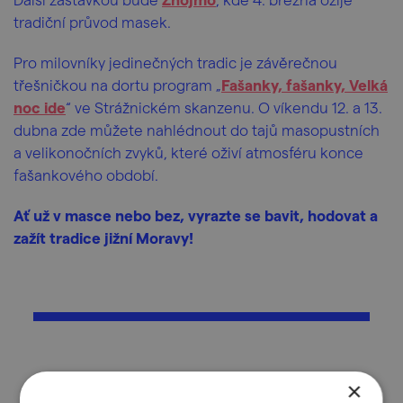
tradiční průvod masek.
Pro milovníky jedinečných tradic je závěrečnou
třešničkou na dortu program „
Fašanky, fašanky, Velká
noc ide
“ ve Strážnickém skanzenu. O víkendu 12. a 13.
dubna zde můžete nahlédnout do tajů masopustních
a velikonočních zvyků, které oživí atmosféru konce
fašankového období.
Ať už v masce nebo bez, vyrazte se bavit, hodovat a
zažít tradice jižní Moravy!
Jak vám článek koštoval?
×