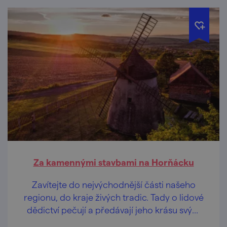
aplikací Placehunter.
Za kamennými stavbami na Horňácku
Zavítejte do nejvýchodnější části našeho
regionu, do kraje živých tradic. Tady o lidové
dědictví pečují a předávají jeho krásu svým
dětem, aby nezanikla a mohla okouzlit i vás.