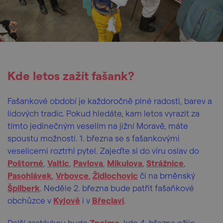
Kde letos zažít fašank?
Fašankové období je každoročně plné radosti, barev a
lidových tradic. Pokud hledáte, kam letos vyrazit za
tímto jedinečným veselím na jižní Moravě, máte
spoustu možností. 1. března se s fašankovými
veselicemi roztrhl pytel. Zajeďte si do víru oslav do
Poštorné
,
Valtic
,
Pavlova
,
Mikulova
,
Strážnice
,
Pasohlávek
,
Vrbovce
,
Židlochovic
či na brněnský
Špilberk
.
Neděle 2. března bude patřit fašaňkové
obchůzce v
Kyjově
i v
Břeclavi
.
Další zastávkou bude
Znojmo
, kde 4. března ožije