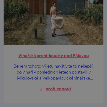
Vinařské archi-kousky pod Pálavou
Během tohoto výletu navštívíte to nejlepší,
co vinaři v posledních letech postavili v
Mikulovské a Velkopavlovické vinařské
podoblasti. Provede vás Eliška Hudcová,
prohlédnout
milovnice cestování, architektury a designu.
Elišku můžete znát z jejího instagramového
účtu @timetofit a stojí také za výletnickou