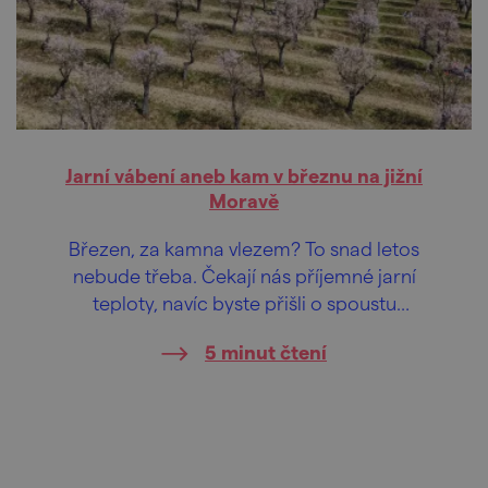
Jarní vábení aneb kam v březnu na jižní
Moravě
Březen, za kamna vlezem? To snad letos
nebude třeba. Čekají nás příjemné jarní
teploty, navíc byste přišli o spoustu
zajímavých akcí. Ze zimního spánku se
5 minut čtení
probouzí mnoho památek a s krásnými
akcemi se přímo roztrhl pytel. Co v březnu
na jižní Moravě neminout? Čtěte dál a
vybírejte.