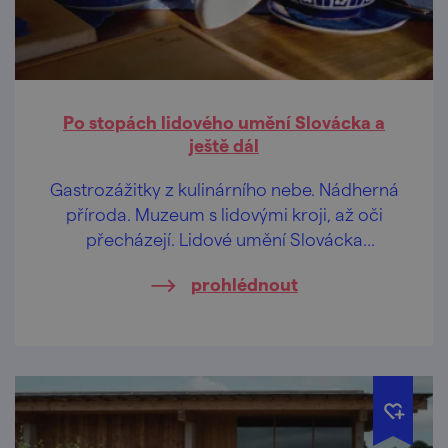
Po stopách lidového umění Slovácka a
ještě dál
Gastrozážitky z kulinárního nebe. Nádherná
příroda. Muzeum s lidovými kroji, až oči
přecházejí. Lidové umění Slovácka
rozhodně není nuda!
prohlédnout