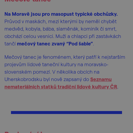
Na Moravě jsou pro masopust typické obchůzky.
Průvod v maskách, mezi kterými by neměl chybět
medvěd, kobyla, bába, slaměnák, kominík či smrt,
obchází celou vesnici. Muži a chlapci při zastávkách
tančí
mečový tanec zvaný “Pod šable”
.
Mečový tanec je fenoménem, který patří k nejstarším
projevům lidové taneční kultury na moravsko-
slovenském pomezí. V několika obcích na
Uherskobrodsku byl nově zapsaný do
Seznamu
nemateriálních statků tradiční lidové kultury ČR
.