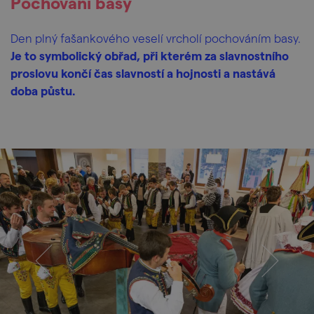
Pochování basy
Den plný fašankového veselí vrcholí pochováním basy.
Je to symbolický obřad, při kterém za slavnostního
proslovu končí čas slavností a hojnosti a nastává
doba půstu.