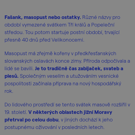
Fašank, masopust nebo ostatky.
Různé názvy pro
období vymezené svátkem Tří králů a Popeleční
středou. Tou potom startuje postní období, trvající
přesně 40 dnů před Velikonocemi.
Masopust má zřejmě kořeny v předkřesťanských
slovanských oslavách konce zimy. Příroda odpočívala a
lidé se bavili.
Je to tradičně čas zabijaček, svateb a
plesů.
Společným veselím a utužováním vesnické
pospolitosti začínala příprava na nový hospodářský
rok.
Do
lidového prostředí se tento svátek masově rozšířil v
19. století.
V některých oblastech jižní Moravy
přetrval po celou dobu
, v jiných dochází k jeho
postupnému oživování v posledních letech.