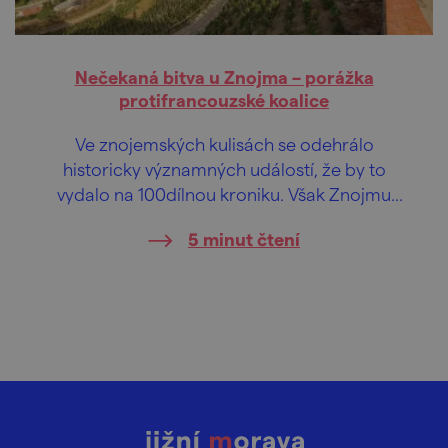
Nečekaná bitva u Znojma – porážka
protifrancouzské koalice
Ve znojemských kulisách se odehrálo
historicky významných událostí, že by to
vydalo na 100dílnou kroniku. Však Znojmu
přiklepl Přemysl Otakar I. status královského
5 minut čtení
města už roku 1226. Co ale ani mnozí dnešní
obyvatelé netuší – že se tu odehrála jedna ze
zásadních bitev evropských dějin spojených
s Napoleonem!