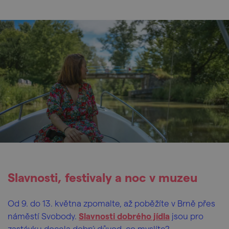
Slavnosti, festivaly a noc v muzeu
Od
9. do 13. května zpomalte, až poběžíte v Brně přes
náměstí Svobody.
Slavnosti dobrého jídla
jsou pro
zastávku docela dobrý důvod, co myslíte?