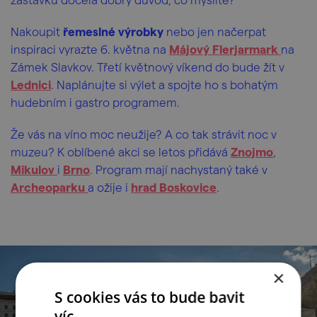
Nakoupit
řemeslné výrobky
nebo jen načerpat
inspiraci vyrazte 6. května na
Májový Flerjarmark
na
Zámek Slavkov. Třetí květnový víkend do bude žít v
Lednici
. Naplánujte si výlet a spojte ho s bohatým
hudebním i gastro programem.
Že vás na víno moc neužije? A co tak strávit noc v
muzeu? K oblíbené akci se letos přidává
Znojmo
,
Mikulov
i
Brno
. Program mají nachystaný také v
Archeoparku
a ožije i
hrad Boskovice
.
×
S cookies vás to bude bavit
víc