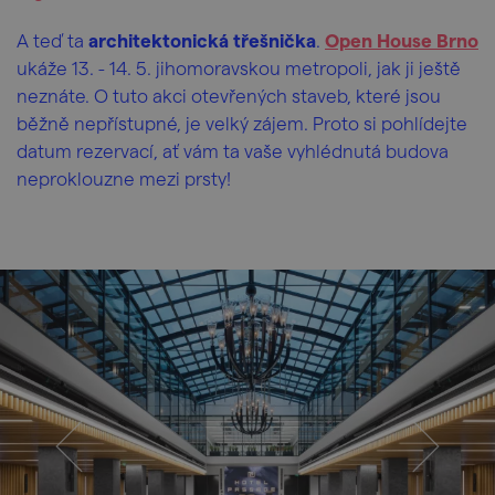
A
teď ta
architektonická třešnička
.
Open House Brno
ukáže 13. - 14. 5. jihomoravskou metropoli, jak ji ještě
neznáte. O tuto akci otevřených staveb, které jsou
běžně nepřístupné, je velký zájem. Proto si pohlídejte
datum rezervací, ať vám ta vaše vyhlédnutá budova
neproklouzne mezi prsty!