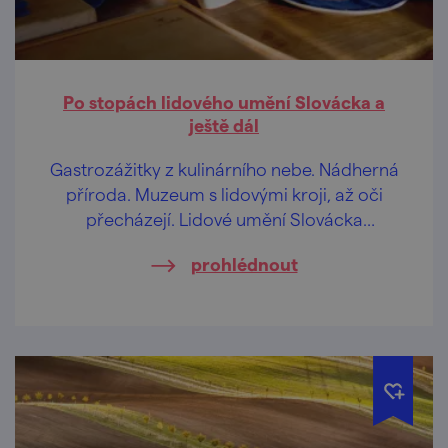
Po stopách lidového umění Slovácka a
ještě dál
Gastrozážitky z kulinárního nebe. Nádherná
příroda. Muzeum s lidovými kroji, až oči
přecházejí. Lidové umění Slovácka
rozhodně není nuda!
prohlédnout