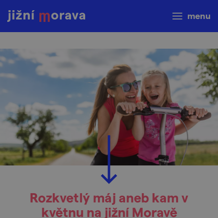
menu
Rozkvetlý máj aneb kam v
květnu na jižní Moravě