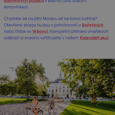
blatnických búdách
v Blatnici pod Svatým
Antonínkem.
Chystáte se na jižní Moravu až na konci května?
Otevřené sklepy budou v pohotovosti v
Bořeticích
nebo třeba ve
Vrbovci
. Kompletní přehled vinařských
událostí si snadno vyfiltrujete v našem
Kalendáři akcí
.