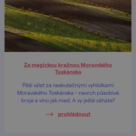
Za magickou krajinou Moravského
Toskánska
Pěší výlet za neskutečnými vyhlídkami
Moravského Toskánska – navrch působivé
kroje a víno jak med. A vy ještě váháte?
prohlédnout