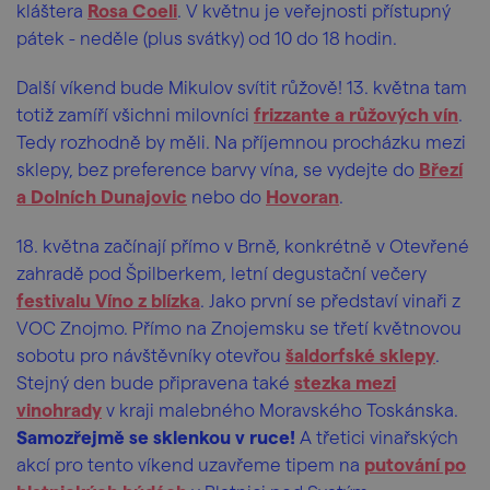
kláštera
Rosa Coeli
. V květnu je veřejnosti přístupný
pátek - neděle (plus svátky) od 10 do 18 hodin.
Další víkend bude Mikulov svítit růžově! 13. května tam
totiž zamíří všichni milovníci
frizzante a růžových vín
.
Tedy rozhodně by měli. Na příjemnou procházku mezi
sklepy, bez preference barvy vína, se vydejte do
Březí
a Dolních Dunajovic
nebo do
Hovoran
.
18. května začínají přímo v Brně, konkrétně v Otevřené
zahradě pod Špilberkem, letní degustační večery
festivalu Víno z blízka
. Jako první se představí vinaři z
VOC Znojmo. Přímo na Znojemsku se třetí květnovou
sobotu pro návštěvníky otevřou
šaldorfské sklepy
.
Stejný den bude připravena také
stezka mezi
vinohrady
v kraji malebného Moravského Toskánska.
Samozřejmě se sklenkou v ruce!
A třetici vinařských
akcí pro tento víkend uzavřeme tipem na
putování po