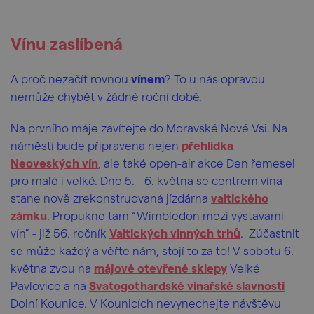
Vínu zaslíbená
A
proč nezačít rovnou
vínem
? To u nás opravdu
nemůže chybět v žádné roční době.
Na prvního máje zavítejte do Moravské Nové Vsi. Na
náměstí bude připravena nejen
přehlídka
Neoveských vín
, ale také open-air akce Den řemesel
pro malé i velké. Dne 5. - 6. května se centrem vína
stane nově zrekonstruovaná jízdárna
valtického
zámku
. Propukne tam “Wimbledon mezi výstavami
vín” - již 56. ročník
Valtických vinných trhů
. Zúčastnit
se může každý a věřte nám, stojí to za to! V sobotu 6.
května zvou na
májové otevřené sklepy
Velké
Pavlovice a na
Svatogothardské vinařské slavnosti
Dolní Kounice. V Kounicích nevynechejte návštěvu