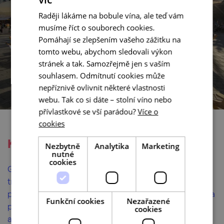
Raději lákáme na bobule vína, ale teď vám
musíme říct o souborech cookies.
Pomáhají se zlepšením vašeho zážitku na
tomto webu, abychom sledovali výkon
stránek a tak. Samozřejmě jen s vaším
souhlasem. Odmítnutí cookies může
nepříznivě ovlivnit některé vlastnosti
webu. Tak co si dáte – stolní víno nebo
přívlastkové se vší parádou?
Více o
cookies
Květen patří chřestu
Nezbytně
Analytika
Marketing
nutné
cookies
Gurmánským zlatým hřebem měsíce května jsou
tradičně ivančické
Slavnosti chřestu a vína
. Bohatý
program ve městě Alfonse Muchy a Vladimíra Menšíka
Funkční cookies
Nezařazené
propuká v pátek 19. 5. a na
hlavním náměstí bude živo
cookies
až do neděle. Těšte se na nespočet koncertů s