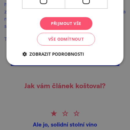
headlinerem Michalem Hrůzou, na kuchařské show
známých šéfkuchařů a na doprovodné výstavy. Zkrátka
nepřijdou ani děti, je pro ně připravena speciální
PŘIJMOUT VŠE
sekce se spoustou muziky, divadla a tvoření.
Tak s kým se u nás v květnu uvidíme?
VŠE ODMÍTNOUT
ZOBRAZIT PODROBNOSTI
Jak vám článek koštoval?
Ale jo, solidní stolní víno