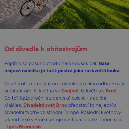
Od divadla k ohňostrojům
Pojďme se posunout od vína o kousek dál.
Naše
májová nabídka je totiž pestrá jako rozkvetlá louka.
Nejdřív
otevřeme kulturní okénko s malou odbočkou k
architektuře. 5. května ve
Znojmě
, 6. května v
Brně
.
Co to? Každoroční studentská oslava - tradiční
Majáles.
Divadelní svět Brno
představí to nejlepší z
divadelní tvorby ve střední Evropě. Poslední květnový
víkend také v Brně startuje světová soutěž ohňostrojů
-
Ignis Brunensis
.