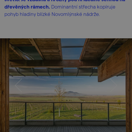
dřevěných rámech.
Dominantní střecha kopíruje
pohyb hladiny blízké Novomlýnské nádrže.