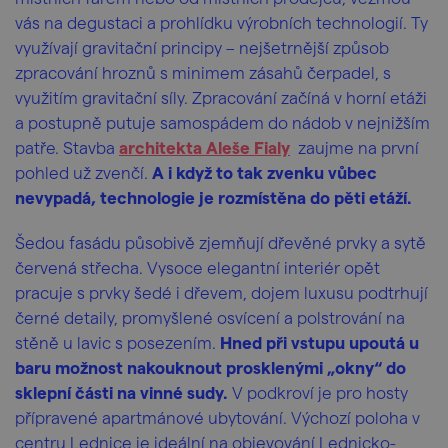
vás na degustaci a prohlídku výrobních technologií. Ty
využívají gravitační principy – nejšetrnější způsob
zpracování hroznů s minimem zásahů čerpadel, s
využitím gravitační síly. Zpracování začíná v horní etáži
a postupně putuje samospádem do nádob v nejnižším
patře. Stavba
architekta Aleše Fialy
zaujme na první
pohled už zvenčí.
A i když to tak zvenku vůbec
nevypadá, technologie je rozmístěna do pěti etáží.
Šedou fasádu působivě zjemňují dřevěné prvky a sytě
červená střecha. Vysoce elegantní interiér opět
pracuje s prvky šedé i dřevem, dojem luxusu podtrhují
černé detaily, promyšlené osvícení a polstrování na
stěně u lavic s posezením.
Hned při vstupu upoutá u
baru možnost nakouknout prosklenými „okny“ do
sklepní části na vinné sudy.
V podkroví je pro hosty
přípravené apartmánové ubytování. Výchozí poloha v
centru Lednice je ideální na objevování Lednicko-