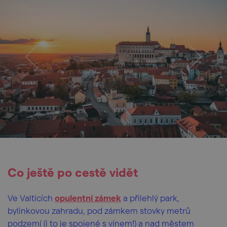
Co ještě po cestě vidět
Ve Valticích
opulentní zámek
a přilehlý park,
bylinkovou zahradu, pod zámkem stovky metrů
podzemí (i to je spojené s vínem!) a nad městem