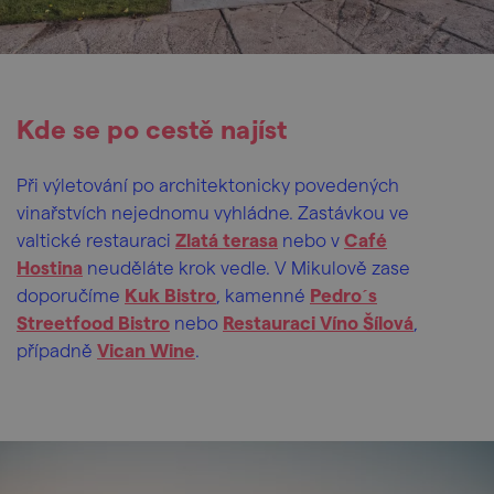
Kde se po cestě najíst
Při výletování po architektonicky povedených
vinařstvích nejednomu vyhládne. Zastávkou ve
valtické restauraci
Zlatá terasa
nebo v
Café
Hostina
neuděláte krok vedle. V Mikulově zase
doporučíme
Kuk Bistro
, kamenné
Pedro´s
Streetfood Bistro
nebo
Restauraci Víno Šílová
,
případně
Vican Wine
.