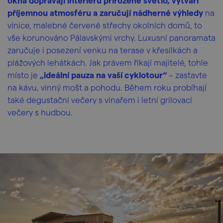
okna dopřávají interiéru přirozené světlo, vytváří
příjemnou atmosféru a zaručují nádherné výhledy
na
vinice, malebné červené střechy okolních domů, to
vše korunováno Pálavskými vrchy. Luxusní panoramata
zaručuje i posezení venku na terase v křesílkách a
plážových lehátkách. Jak právem říkají majitelé, tohle
místo je
„ideální pauza na vaší cyklotour“
– zastavte
na kávu, vinný mošt a pohodu. Během roku probíhají
také degustační večery s vinařem i letní grilovací
večery s hudbou.