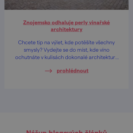
Znojemsko odhaluje perly vinařské
architektury
Chcete tip na výlet, kde potěšíte všechny
smysly? Vydejte se do míst, kde víno
ochutnáte v kulisách dokonalé architektury
a designu. Znojemsko vedle nedotčené
prohlédnout
přírody skrývá i originální moderní stavby.
Výlet jsme naplánovali spolu s Kristou, která
stojí za profilem a aplikací Úžasná místa v
Česku.
Nášup blogových článků