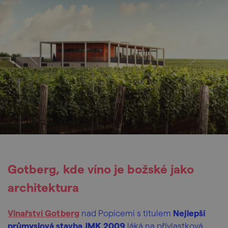
Gotberg, kde víno je božské jako
architektura
Vinařství Gotberg
nad Popicemi s titulem
Nejlepší
průmyslová stavba JMK 2009
láká na přívlastková