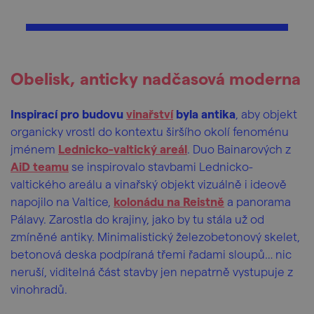
Obelisk, anticky nadčasová moderna
Inspirací pro budovu
vinařství
byla antika
, aby objekt
organicky vrostl do kontextu širšího okolí fenoménu
jménem
Lednicko-valtický areál
. Duo Bainarových z
AiD teamu
se inspirovalo stavbami Lednicko-
valtického areálu a vinařský objekt vizuálně i ideově
napojilo na Valtice,
kolonádu na Reistně
a panorama
Pálavy. Zarostla do krajiny, jako by tu stála už od
zmíněné antiky. Minimalistický železobetonový skelet,
betonová deska podpíraná třemi řadami sloupů… nic
neruší, viditelná část stavby jen nepatrně vystupuje z
vinohradů.