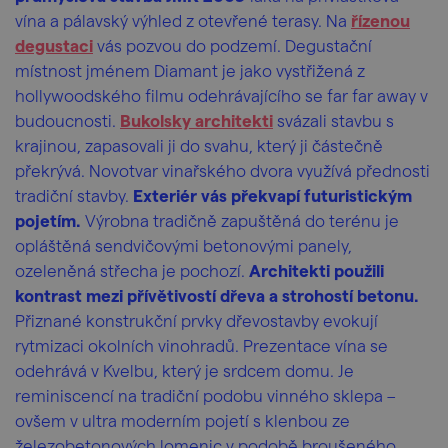
vína a pálavský výhled z otevřené terasy. Na
řízenou
degustaci
vás pozvou do podzemí. Degustační
místnost jménem Diamant je jako vystřižená z
hollywoodského filmu odehrávajícího se far far away v
budoucnosti.
Bukolsky architekti
svázali stavbu s
krajinou, zapasovali ji do svahu, který ji částečně
překrývá. Novotvar vinařského dvora využívá přednosti
tradiční stavby.
Exteriér vás překvapí futuristickým
pojetím.
Výrobna tradičně zapuštěná do terénu je
opláštěná sendvičovými betonovými panely,
ozeleněná střecha je pochozí.
Architekti použili
kontrast mezi přívětivostí dřeva a strohostí betonu.
Přiznané konstrukční prvky dřevostavby evokují
rytmizaci okolních vinohradů. Prezentace vína se
odehrává v Kvelbu, který je srdcem domu. Je
reminiscencí na tradiční podobu vinného sklepa –
ovšem v ultra moderním pojetí s klenbou ze
železobetonových lomenic v podobě broušeného