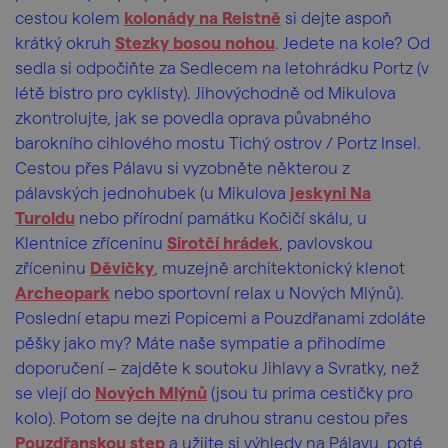
cestou kolem
kolonády na Reistně
si dejte aspoň
krátký okruh
Stezky bosou nohou
. Jedete na kole? Od
sedla si odpočiňte za Sedlecem na letohrádku Portz (v
létě bistro pro cyklisty). Jihovýchodně od Mikulova
zkontrolujte, jak se povedla oprava půvabného
barokního cihlového mostu Tichý ostrov / Portz Insel.
Cestou přes Pálavu si vyzobněte některou z
pálavských jednohubek (u Mikulova
jeskyni Na
Turoldu
nebo přírodní památku Kočičí skálu, u
Klentnice zříceninu
Sirotčí hrádek
, pavlovskou
zříceninu
Děvičky
, muzejně architektonický klenot
Archeopark
nebo sportovní relax u Nových Mlýnů).
Poslední etapu mezi Popicemi a Pouzdřanami zdoláte
pěšky jako my? Máte naše sympatie a přihodíme
doporučení – zajděte k soutoku Jihlavy a Svratky, než
se vlejí do
Nových Mlýnů
(jsou tu prima cestičky pro
kolo). Potom se dejte na druhou stranu cestou přes
Pouzdřanskou step
a užijte si výhledy na Pálavu, poté