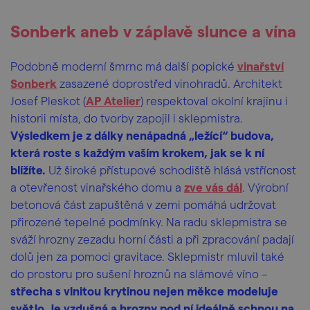
Sonberk aneb v záplavě slunce a vína
Podobně moderní šmrnc má další popické
vinařství
Sonberk
zasazené doprostřed vinohradů. Architekt
Josef Pleskot (
AP Atelier
) respektoval okolní krajinu i
historii místa, do tvorby zapojil i sklepmistra.
Výsledkem je z dálky nenápadná „ležící“ budova,
která roste s každým vaším krokem, jak se k ní
blížíte.
Už široké přístupové schodiště hlásá vstřícnost
a otevřenost vinařského domu a
zve vás dál
. Výrobní
betonová část zapuštěná v zemi pomáhá udržovat
přirozené tepelné podmínky. Na radu sklepmistra se
sváží hrozny zezadu horní části a při zpracování padají
dolů jen za pomoci gravitace. Sklepmistr mluvil také
do prostoru pro sušení hroznů na slámové víno –
střecha s vlnitou krytinou nejen měkce modeluje
světlo. Je vzdušná a hrozny pod ní ideálně schnou na