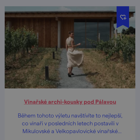
Vinařské archi-kousky pod Pálavou
Během tohoto výletu navštívíte to nejlepší,
co vinaři v posledních letech postavili v
Mikulovské a Velkopavlovické vinařské
podoblasti. Provede vás Eliška Hudcová,