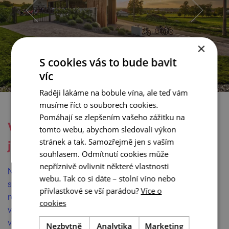
×
S cookies vás to bude bavit
víc
Raději lákáme na bobule vína, ale teď vám
musíme říct o souborech cookies.
Pomáhají se zlepšením vašeho zážitku na
Volařík nabízí k degustaci panorama
tomto webu, abychom sledovali výkon
stránek a tak. Samozřejmě jen s vaším
jak víno
souhlasem. Odmítnutí cookies může
nepříznivě ovlivnit některé vlastnosti
Návrh na stavbu rodinného Vinařství Volařík vyšel ze
webu. Tak co si dáte – stolní víno nebo
studia
Bukolsky architekti
, ale nakonec nebyl
přívlastkové se vší parádou?
Více o
realizován přesně podle návrhu. Už samotná poloha
cookies
vinařství v rámci Mikulova je luxusní, k tomu potěší
velké parkoviště, které hostům vyřeší mikulovský
Nezbytně
Analytika
Marketing