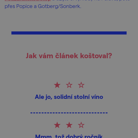
přes Popice a Gotberg/Sonberk.
Jak vám článek koštoval?
Ale jo, solidní stolní víno
Mmm, tož dobrý ročník