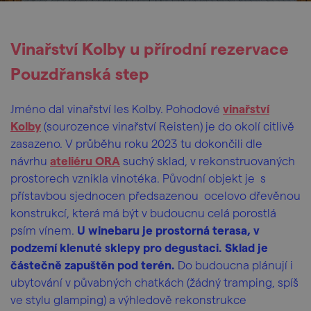
Vinařství Kolby u přírodní rezervace
Pouzdřanská step
Jméno dal vinařství les Kolby. Pohodové
vinařství
Kolby
(sourozence vinařství Reisten) je do okolí citlivě
zasazeno. V průběhu roku 2023 tu dokončili dle
návrhu
ateliéru ORA
suchý sklad, v rekonstruovaných
prostorech vznikla vinotéka. Původní objekt je s
přístavbou sjednocen předsazenou ocelovo dřevěnou
konstrukcí, která má být v budoucnu celá porostlá
psím vínem.
U winebaru je prostorná terasa, v
podzemí klenuté sklepy pro degustaci. Sklad je
částečně zapuštěn pod terén.
Do budoucna plánují i
ubytování v půvabných chatkách (žádný tramping, spíš
ve stylu glamping) a výhledově rekonstrukce