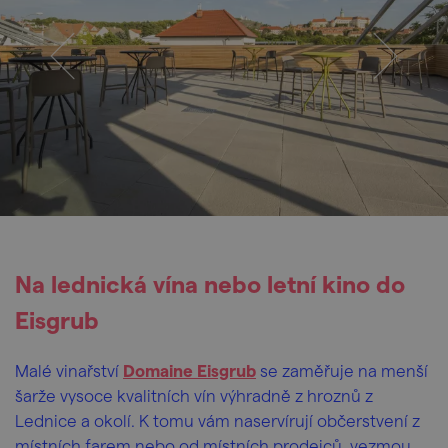
Na lednická vína nebo letní kino do
Eisgrub
Malé vinařství
Domaine Eisgrub
se zaměřuje na menší
šarže vysoce kvalitních vín výhradně z hroznů z
Lednice a okolí. K tomu vám naservírují občerstvení z
místních farem nebo od místních prodejců, vezmou