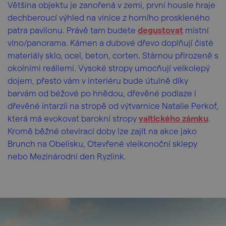
Většina objektu je zanořená v zemi, první housle hraje
dechberoucí výhled na vinice z horního proskleného
patra pavilonu. Právě tam budete
degustovat
místní
víno/panorama. Kámen a dubové dřevo doplňují čisté
materiály sklo, ocel, beton, corten. Stárnou přirozeně s
okolními reáliemi. Vysoké stropy umocňují velkolepý
dojem, přesto vám v interiéru bude útulně díky
barvám od béžové po hnědou, dřevěné podlaze i
dřevěné intarzii na stropě od výtvarnice Natalie Perkof,
která má evokovat barokní stropy
valtického zámku
.
Kromě běžné otevírací doby lze zajít na akce jako
Brunch na Obelisku, Otevřené vleikonoční sklepy
nebo Mezinárodní den Ryzlink.