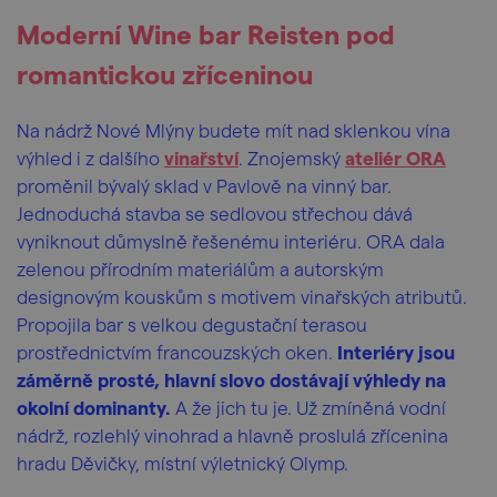
Moderní Wine bar Reisten pod
romantickou zříceninou
Na nádrž Nové Mlýny budete mít nad sklenkou vína
výhled i z dalšího
vinařství
. Znojemský
ateliér ORA
proměnil bývalý sklad v Pavlově na vinný bar.
Jednoduchá stavba se sedlovou střechou dává
vyniknout důmyslně řešenému interiéru. ORA dala
zelenou přírodním materiálům a autorským
designovým kouskům s motivem vinařských atributů.
Propojila bar s velkou degustační terasou
prostřednictvím francouzských oken.
Interiéry jsou
záměrně prosté, hlavní slovo dostávají výhledy na
okolní dominanty.
A že jich tu je. Už zmíněná vodní
nádrž, rozlehlý vinohrad a hlavně proslulá zřícenina
hradu Děvičky, místní výletnický Olymp.