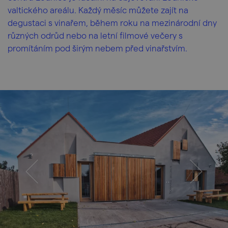
valtického areálu. Každý měsíc můžete zajít na
degustaci s vinařem, během roku na mezinárodní dny
různých odrůd nebo na letní filmové večery s
promítáním pod širým nebem před vinařstvím.