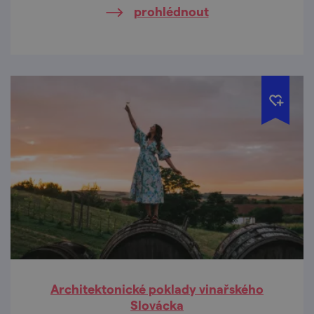
prohlédnout
milovnice cestování, architektury a designu.
Elišku můžete znát z jejího instagramového
účtu @timetofit a stojí také za výletnickou
aplikací Placehunter.
Architektonické poklady vinařského
Slovácka