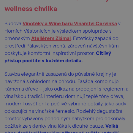
wellness chvilka
Budova
Vinotéky a Wine baru Vinařství Červinka
v
Horních Věstonicích je výsledkem spolupráce s
brněnským
Ateliérem Zlámal
. Esteticky zapadá do
prostředí Pálavských vrchů, zároveň návštěvníkům
poskytuje komfortní inspirativní prostor.
Citlivý
přístup pocítíte v každém detailu.
Stavba elegantně zasazená do půvabné krajiny je
navržená s ohledem na přírodu. Fasáda kombinuje
kámen a dřevo – jako odkaz na propojení s regionem a
vinařskou tradicí. Interiéru dominují teplé tóny dřeva,
moderní osvětlení a pečlivě vybrané detaily, jako sudy
odkazující na vinařské řemeslo. Rozlehlý degustační
prostor vybavený pohodlným nábytkem pro dokonalý
požitek ze sklenky vína láká k dlouhé pauze.
Velká