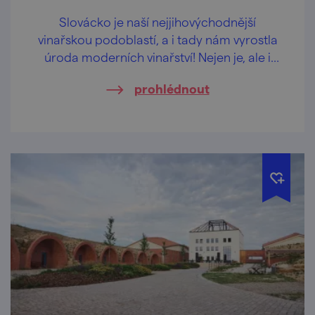
Slovácko je naší nejjihovýchodnější
vinařskou podoblastí, a i tady nám vyrostla
úroda moderních vinařství! Nejen je, ale i
další poklady malebného kraje, objevovala
prohlédnout
sympatická digitální tvůrkyně ze Slovenska –
Ivanka Antal. Cestou jsme zabrousili i na
Velkopavlovicko… Ostatně, pojďte se projet s
námi.