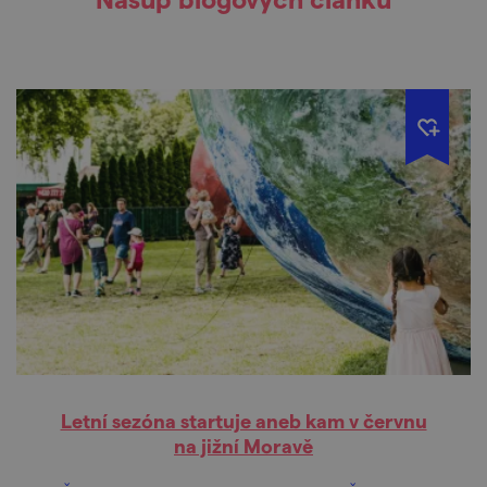
Letní sezóna startuje aneb kam v červnu
na jižní Moravě