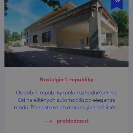
Nostalgie 1. republiky
Období 1. republiky mělo rozhodně šmrnc.
Od naleštěných automobilů po elegantní
módu. Přeneste se do dokonalých reálií této
doby v moravské metropoli!
prohlédnout