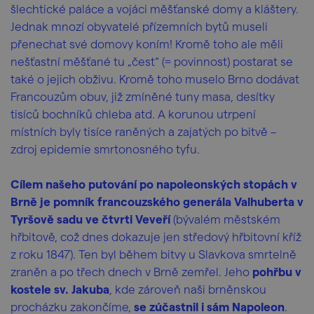
šlechtické paláce a vojáci měšťanské domy a kláštery.
Jednak mnozí obyvatelé přízemních bytů museli
přenechat své domovy koním! Kromě toho ale měli
nešťastní měšťané tu „čest“ (= povinnost) postarat se
také o jejich obživu. Kromě toho muselo Brno dodávat
Francouzům obuv, již zmíněné tuny masa, desítky
tisíců bochníků chleba atd. A korunou utrpení
místních byly tisíce raněných a zajatých po bitvě –
zdroj epidemie smrtonosného tyfu.
Cílem našeho putování po napoleonských stopách v
Brně je pomník francouzského generála Valhuberta v
Tyršově sadu ve čtvrti Veveří
(bývalém městském
hřbitově, což dnes dokazuje jen středový hřbitovní kříž
z roku 1847). Ten byl během bitvy u Slavkova smrtelně
zraněn a po třech dnech v Brně zemřel. Jeho
pohřbu v
kostele sv. Jakuba
, kde zároveň naši brněnskou
procházku zakončíme,
se zúčastnil i sám Napoleon
.