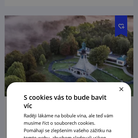
×
S cookies vás to bude bavit
víc
Cyklovyjížďka slavkovským bojištěm -
Raději lákáme na bobule vína, ale teď vám
okruh z Tvarožné
musíme říct o souborech cookies.
Pohodový výlet po mementech Bitvy tří
Pomáhají se zlepšením vašeho zážitku na
císařů. Čeká vás 32 km a nastoupáte celkem
tomto webu, abychom sledovali výkon