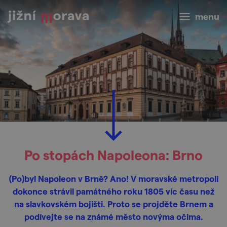
menu
Po stopách Napoleona: Brno
(Po)byl Napoleon v Brně? Ano! V moravské metropoli
dokonce strávil památného roku 1805 víc času než
na slavkovském bojišti. Proto se projděte Brnem a
podívejte se na známé město novýma očima.