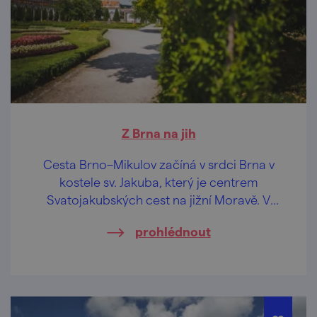
Z Brna na jih
Cesta Brno–Mikulov začíná v srdci Brna v
kostele sv. Jakuba, který je centrem
Svatojakubských cest na jižní Moravě. V
kostele probíhají každý den mše a v sezoně i
prohlédnout
prohlídky s výkladem, pod kostelem
navštivte 2. největší kostnici Evropy
(prohlídky jsou tak žádané, že si tu svou
rezervujte raději předem). V poutnické
budce při vstupu do kostela si dejte první