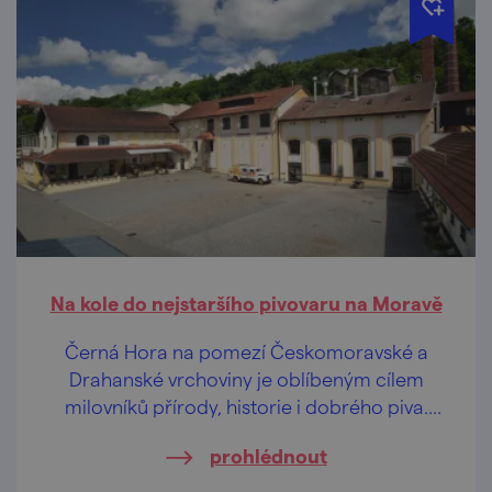
razítko do svého kredenciálu. Nebo si ho
kupte na faře naproti přes ulici.
Na kole do nejstaršího pivovaru na Moravě
Černá Hora na pomezí Českomoravské a
Drahanské vrchoviny je oblíbeným cílem
milovníků přírody, historie i dobrého piva.
Aby taky ne! Zdejší pivovar vznikl už ve 13.
prohlédnout
století, což z něj dělá nejstarší fungující
pivovar na Moravě.