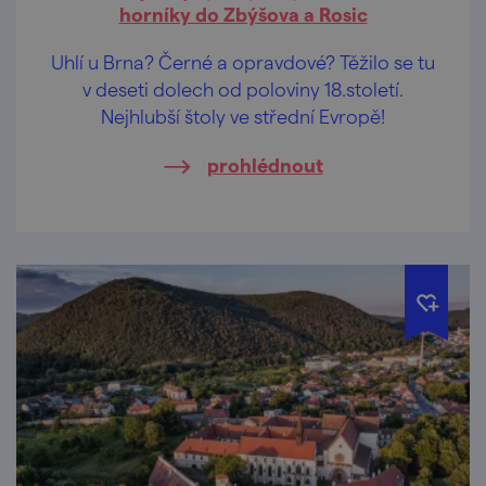
horníky do Zbýšova a Rosic
Uhlí u Brna? Černé a opravdové? Těžilo se tu
v deseti dolech od poloviny 18.století.
Nejhlubší štoly ve střední Evropě!
prohlédnout