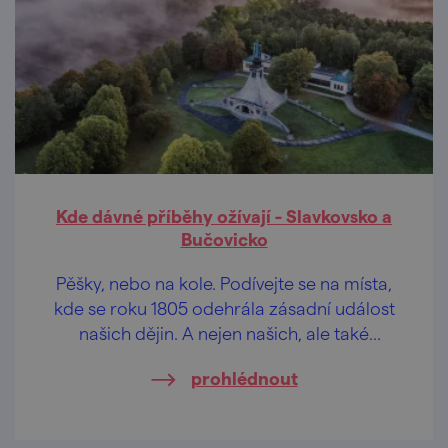
Kde dávné příběhy ožívají - Slavkovsko a
Bučovicko
Pěšky, nebo na kole. Podívejte se na místa,
kde se roku 1805 odehrála zásadní událost
našich dějin. A nejen našich, ale také
francouzských, ruských a rakouských. Tady
prohlédnout
se odehrávala Bitva tří císařů.