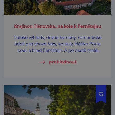
Krajinou Tišnovska, na kole k Pernštejnu
Daleké výhledy, drahé kameny, romantické
údolí pstruhové řeky, kostely, klášter Porta
coeli a hrad Pernštejn. A po cestě malé
pivovary, co uhasí žízeň.
prohlédnout