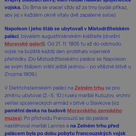
vojska.
Do Brna se vracel vždy až za tmy (vydal příkaz,
aby jej v každém okně vítaly dvě zapálené svíce).
Napoleon i jeho štáb se ubytovali v Místodržitelském
paláci
, bývalém augustiniánském klášteře (dnešní
Moravské galerii
). Od 21. 11. 1805 tu až do odchodu
vojsk na bojiště každý den probíhaly vojenské
přehlídky. (Do Místodržitelského paláce se Napoleon
se svým štábem vrátil ještě jednou – po vítězné bitvě u
Znojma 1809.)
V
Dietrichsteinském paláci na
Zelném trhu
se pro
změnu ubytoval (2.–5. 10.) ruský maršál Kutuzov, vrchní
velitel spojeneckých armád v bitvě u Slavkova (viz
pamětní deska na budově
Moravského zemského
muzea
). Po příchodu Francouzů se do paláce
nastěhoval maršál Lannes a
na Zelném trhu před
palácem byla po dobu pobytu francouzských vojsk