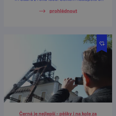
km a vystoupáte 376 m. Vzhůru do pedálů!
prohlédnout
Černá je nejlepší - pěšky i na kole za