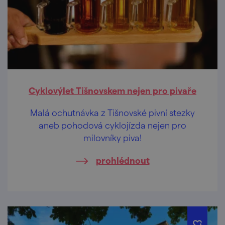
Cyklovýlet Tišnovskem nejen pro pivaře
Malá ochutnávka z Tišnovské pivní stezky
aneb pohodová cyklojízda nejen pro
milovníky piva!
prohlédnout