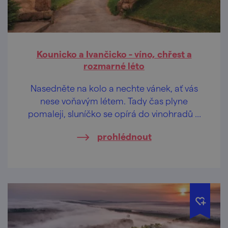
Kounicko a Ivančicko - víno, chřest a
rozmarné léto
Nasedněte na kolo a nechte vánek, ať vás
nese voňavým létem. Tady čas plyne
pomaleji, sluníčko se opírá do vinohradů a
romantické údolí řeky Jihlavy svádí k
prohlédnout
odpočinku.