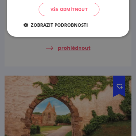
Do Brna ze severu
VŠE ODMÍTNOUT
Cesta Olomouc–Brno je příjemně pestrá a
ZOBRAZIT PODROBNOSTI
nasbíráte po ní v poutních budkách
označených mušlí (pilgrim points) pěknou
řádku poutnických razítek do svého
prohlédnout
kredenciálu. Trasu dlouhou 95 kilometrů
jsme vám rozdělili na několik úseků a je jen
na vás, zda si ji dáte celou.