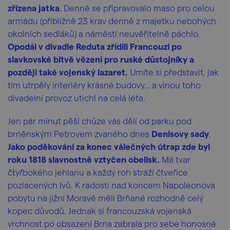
zřízena jatka
. Denně se připravovalo maso pro celou
armádu (přibližně 23 krav denně z majetku nebohých
okolních sedláků) a náměstí neuvěřitelně páchlo.
Opodál v divadle Reduta zřídili Francouzi po
slavkovské bitvě vězení pro ruské důstojníky a
později také vojenský lazaret.
Umíte si představit, jak
tím utrpěly interiéry krásné budovy… a vinou toho
divadelní provoz utichl na celá léta.
Jen
pár minut pěší chůze vás dělí od parku pod
brněnským Petrovem zvaného dnes
Denisovy sady
.
Jako poděkování za konec válečných útrap zde byl
roku 1818 slavnostně vztyčen obelisk.
Má tvar
čtyřbokého jehlanu a každý roh stráží čtveřice
pozlacených lvů. K radosti nad koncem Napoleonova
pobytu na jižní Moravě měli Brňané rozhodně celý
kopec důvodů. Jednak si francouzská vojenská
vrchnost po obsazení Brna zabrala pro sebe honosné