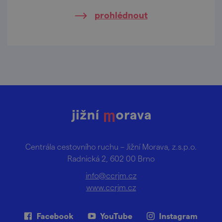
prohlédnout
Centrála cestovního ruchu – Jižní Morava, z.s.p.o.
Radnická 2, 602 00 Brno
info@ccrjm.cz
www.ccrjm.cz
Facebook
YouTube
Instagram