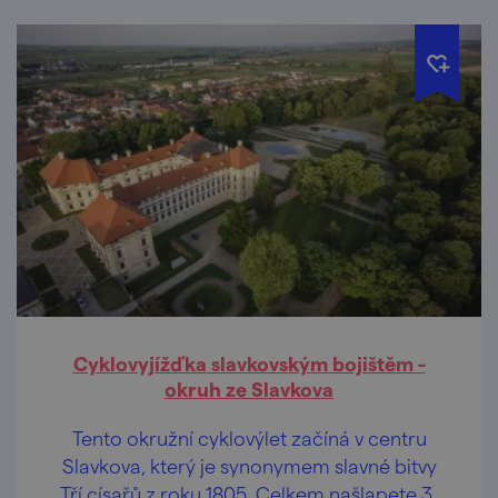
Cyklovyjížďka slavkovským bojištěm -
okruh ze Slavkova
Tento okružní cyklovýlet začíná v centru
Slavkova, který je synonymem slavné bitvy
Tří císařů z roku 1805. Celkem našlapete 31