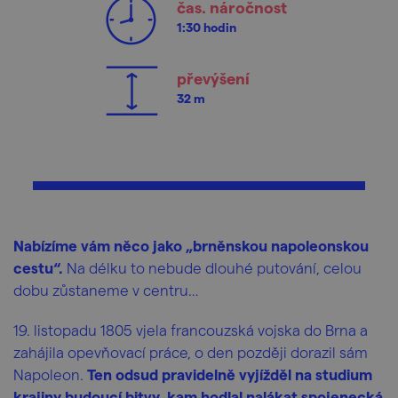
čas. náročnost
1:30 hodin
převýšení
32 m
Nabízíme
vám něco jako „brněnskou napoleonskou
cestu“.
Na délku to nebude dlouhé putování, celou
dobu zůstaneme v centru…
19.
listopadu 1805 vjela francouzská vojska do Brna a
zahájila opevňovací práce, o den později dorazil sám
Napoleon.
Ten odsud pravidelně vyjížděl na studium
krajiny budoucí bitvy, kam hodlal nalákat spojenecká