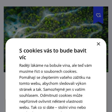
×
S cookies vás to bude bavit
víc
Raději lákáme na bobule vína, ale teď vám
musíme říct o souborech cookies.
Pomáhají se zlepšením vašeho zážitku na
Trail of Life - cykloresort Strážnicko
tomto webu, abychom sledovali výkon
stránek a tak. Samozřejmě jen s vaším
Nedaleko Strážnice existuje cyklistův
souhlasem. Odmítnutí cookies může
splněný sen. Stav nirvány přináší 5 MTB
nepříznivě ovlivnit některé vlastnosti
okruhů se singletraily v nedotčené přírodě
webu. Tak co si dáte – stolní víno nebo