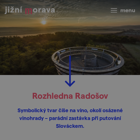
menu
Rozhledna Radošov
Symbolický tvar číše na víno, okolí osázené
vinohrady – parádní zastávka při putování
Slováckem.