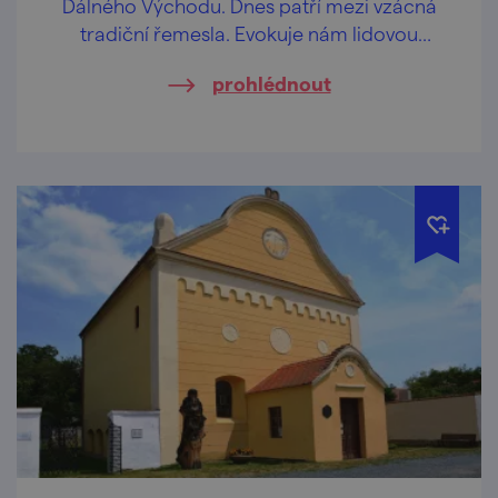
Dálného Východu. Dnes patří mezi vzácná
tradiční řemesla. Evokuje nám lidovou
kulturu a v Česku je již k vidění pouze na
prohlédnout
dvou místech.