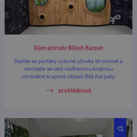
Dům přírody Bílých Karpat
Staňte se parťáky vzácné užovky stromové a
nechejte se vést nádhernou krajinou
chráněné krajinné oblasti Bílé Karpaty.
prohlédnout