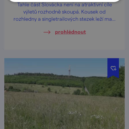
Tahle část Slovácka není na atraktivní cíle
výletů rozhodně skoupá. Kousek od
rozhledny a singletrailových stezek leží malý
skanzen plný zvířátek a zábavy!
prohlédnout