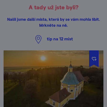
A tady už jste byli?
Našli jsme další místa, která by se vám mohla líbit.
Mrkněte na ně.
tip na
12
míst