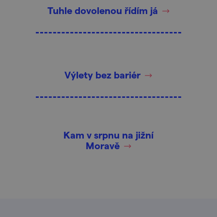
Tuhle dovolenou řídím já
Výlety bez bariér
Kam v srpnu na jižní
Moravě