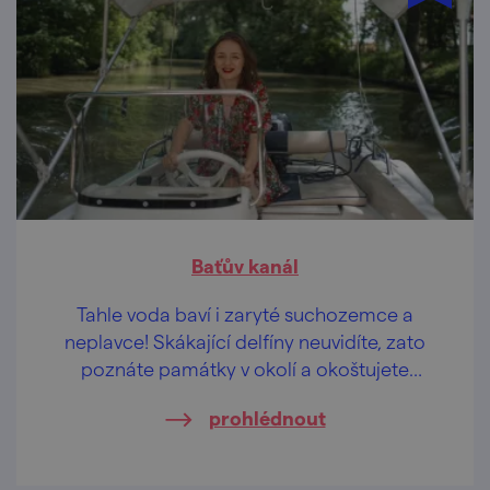
Baťův kanál
Tahle voda baví i zaryté suchozemce a
neplavce! Skákající delfíny neuvidíte, zato
poznáte památky v okolí a okoštujete
krajové dobroty.
prohlédnout