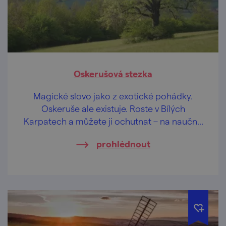
Oskerušová stezka
Magické slovo jako z exotické pohádky.
Oskeruše ale existuje. Roste v Bílých
Karpatech a můžete ji ochutnat – na naučné
oskerušové stezce!
prohlédnout