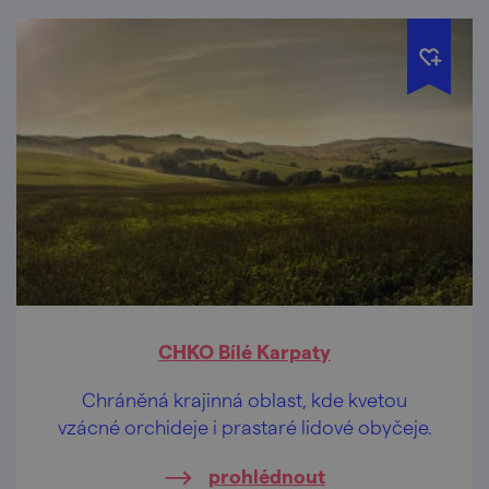
CHKO Bílé Karpaty
Chráněná krajinná oblast, kde kvetou
vzácné orchideje i prastaré lidové obyčeje.
prohlédnout