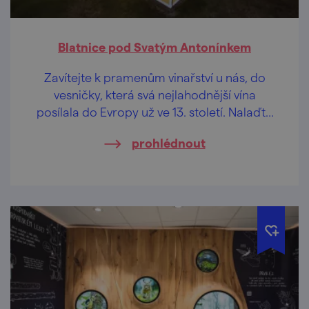
Blatnice pod Svatým Antonínkem
Zavítejte k pramenům vinařství u nás, do
vesničky, která svá nejlahodnější vína
posílala do Evropy už ve 13. století. Nalaďte
chuťové pohárky!
prohlédnout