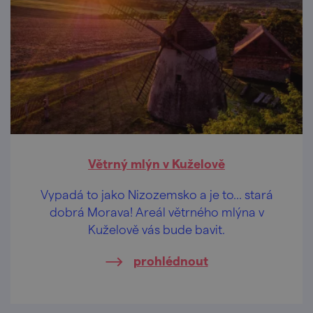
Větrný mlýn v Kuželově
Vypadá to jako Nizozemsko a je to… stará
dobrá Morava! Areál větrného mlýna v
Kuželově vás bude bavit.
prohlédnout