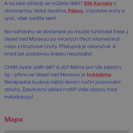
A na jaké výhledy se můžete těšit?
Bílé Karpaty
s
dominantou Velká Javořina,
Pálavu
, Vizovické vrchy a
spol., však uvidíte sami.
Na rozhlednu se dostanete po modré turistické trase z
Veselí nad Moravou po necelých třech kilometrech
nebo z Hroznové Lhoty. Přístupná je celoročně. A
hned tak podobnou krásku nepotkáte!
Chtěli byste vidět dál? A víc? Máme pro Vás báječny
tip - přímo ve Veselí nad Moravou je
hvězdárna
.
Nenápadná budova nabízí denní i noční pozorování
oblohy. Zasvěcený výklad rozšíří Vaše obzory mezi
hvězdokupy!
Mapa