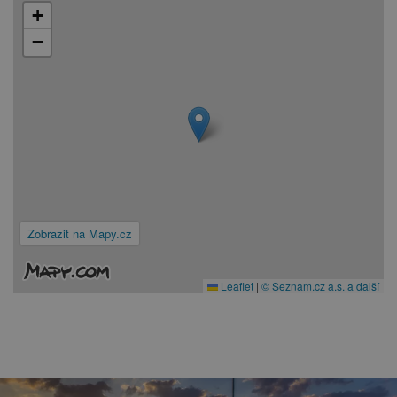
+
−
Zobrazit na Mapy.cz
Leaflet
|
© Seznam.cz a.s. a další