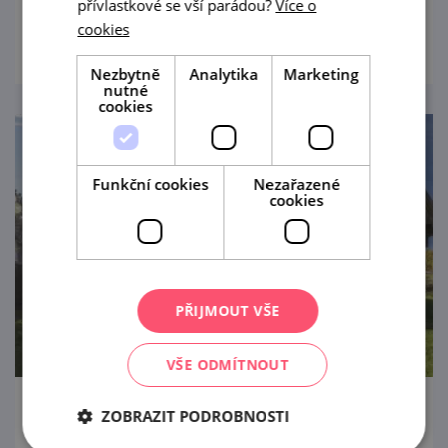
Bílých Karpat.
přívlastkové se vší parádou?
Více o
prohlédnout
cookies
Nezbytně
Analytika
Marketing
nutné
cookies
Funkční cookies
Nezařazené
cookies
PŘIJMOUT VŠE
VŠE ODMÍTNOUT
ZOBRAZIT PODROBNOSTI
Salaš Travičná