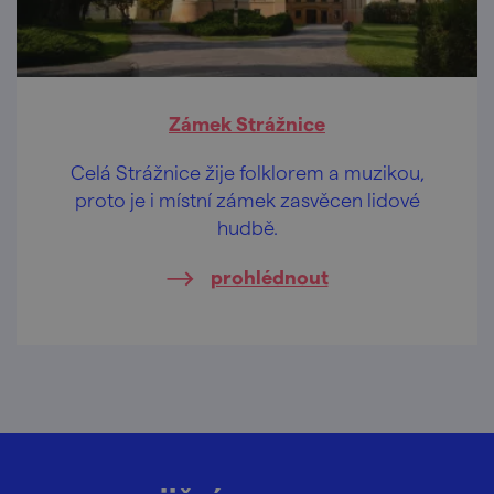
Zámek Strážnice
Celá Strážnice žije folklorem a muzikou,
proto je i místní zámek zasvěcen lidové
hudbě.
prohlédnout