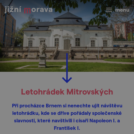
menu
Letohrádek Mitrovských
Při procházce Brnem si nenechte ujít návštěvu
letohrádku, kde se dříve pořádaly společenské
slavnosti, které navštívili i císaři Napoleon I. a
František I.