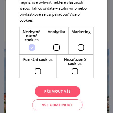
Jedna z dominant Brna, slavný žalář, letní
nepříznivě ovlivnit některé vlastnosti
amfiteátr i skvělé místo na procházku s
webu. Tak co si dáte – stolní víno nebo
přívlastkové se vší parádou?
Více o
výhledem na město – vítejte na Špilasu.
cookies
prohlédnout
Nezbytně
Analytika
Marketing
nutné
cookies
Funkční cookies
Nezařazené
cookies
PŘIJMOUT VŠE
VŠE ODMÍTNOUT