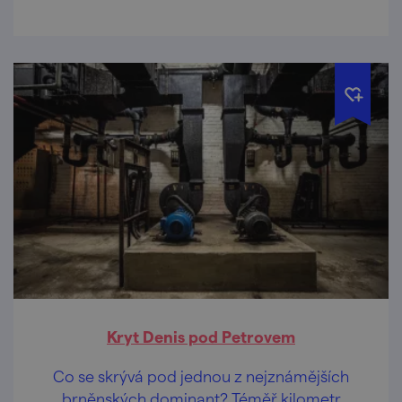
Kryt Denis pod Petrovem
Co se skrývá pod jednou z nejznámějších
brněnských dominant? Téměř kilometr