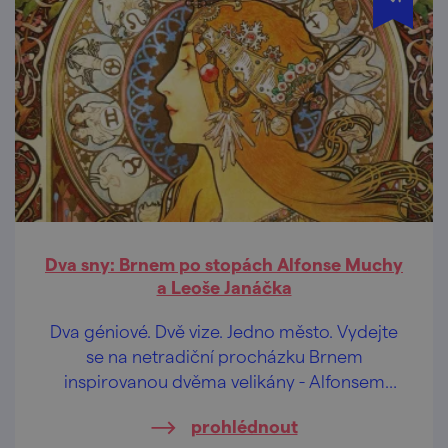
Dva sny: Brnem po stopách Alfonse Muchy
a Leoše Janáčka
Dva géniové. Dvě vize. Jedno město. Vydejte
se na netradiční procházku Brnem
inspirovanou dvěma velikány - Alfonsem
Muchou a Leošem Janáčkem.
prohlédnout