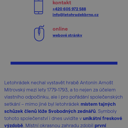
kontakt
+420 605 972 588
info@letohradekbrno.cz
online
webové stránky
Letohrádek nechal vystavět hrabě Antonín Arnošt
Mitrovský mezi lety 1779-1793, a to nejen za účelem
vlastního odpočinku, ale i pro pořádání společenských
setkání – mimo jiné byl letohrádek
místem tajných
schůzek členů lóže Svobodných zednářů
. Symboly
tohoto společenství i dnes uvidíte v
unikátní freskové
výzdobě
. Místní okrasnou zahradu zdobil
první