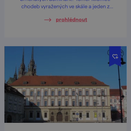
chodeb vyražených ve skále a jeden z
největších zpřístupněných krytů civilní
prohlédnout
obrany v Česku.