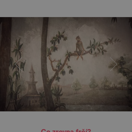
Co zrovna frčí?