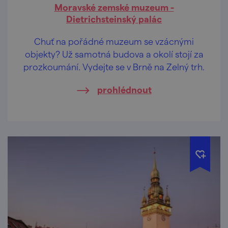
Moravské zemské muzeum -
Dietrichsteinský palác
Chuť na pořádné muzeum se vzácnými
objekty? Už samotná budova a okolí stojí za
prozkoumání. Vydejte se v Brně na Zelný trh.
prohlédnout