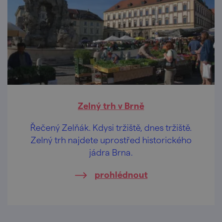
Zelný trh v Brně
Řečený Zelňák. Kdysi tržiště, dnes tržiště.
Zelný trh najdete uprostřed historického
jádra Brna.
prohlédnout