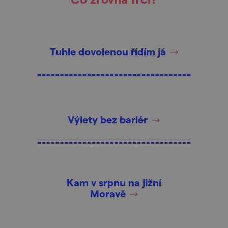
Tuhle dovolenou řídím já
Výlety bez bariér
Kam v srpnu na jižní
Moravě