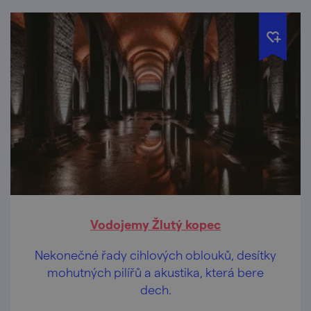
Vodojemy Žlutý kopec
Nekonečné řady cihlových oblouků, desítky
mohutných pilířů a akustika, která bere
dech.