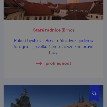
Stará radnice (Brno)
Pokud byste si z Brna měli odvézt jedinou
fotografii, je velká šance, že vznikne právě
tady.
prohlédnout