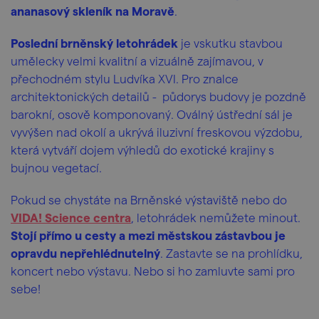
ananasový skleník na Moravě
.
Poslední brněnský letohrádek
je vskutku stavbou
umělecky velmi kvalitní a vizuálně zajímavou, v
přechodném stylu Ludvíka XVI. Pro znalce
architektonických detailů - půdorys budovy je pozdně
barokní, osově komponovaný. Oválný ústřední sál je
vyvýšen nad okolí a ukrývá iluzivní freskovou výzdobu,
která vytváří dojem výhledů do exotické krajiny s
bujnou vegetací.
Pokud se chystáte na Brněnské výstaviště nebo do
VIDA! Science centra
, letohrádek nemůžete minout.
Stojí přímo u cesty a mezi městskou zástavbou je
opravdu nepřehlédnutelný
. Zastavte se na prohlídku,
koncert nebo výstavu. Nebo si ho zamluvte sami pro
sebe!