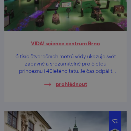
VIDA! science centrum Brno
6 tisíc čtverečních metrů vědy ukazuje svět
zábavně a srozumitelně pro 5letou
princeznu i 40letého tátu. Je čas odpálit
raketu.
prohlédnout