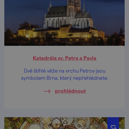
Katedrála sv. Petra a Pavla
Dvě štíhlé věže na vrchu Petrov jsou
symbolem Brna, který nepřehlédnete.
prohlédnout