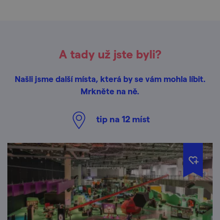
A tady už jste byli?
Našli jsme další místa, která by se vám mohla líbit.
Mrkněte na ně.
tip na
12
míst