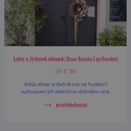
Léto v Jirkově sklepě: Duo Spolu | grilování
29. 8. '26
Jirkův sklep srdečně zve na hudební
vystoupení při skleničce dobrého vína.
prohlédnout