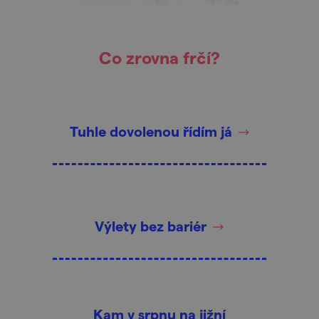
Co zrovna frčí?
Tuhle dovolenou řídím já
Výlety bez bariér
Kam v srpnu na jižní