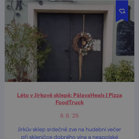
Léto v Jirkově sklepě: PálavaHeals | Pizza
FoodTruck
8. 8. '26
Jirkův sklep srdečně zve na hudební večer
při skleničce dobrého vína a neapolské