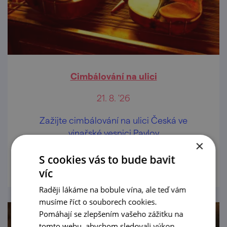
Cimbálování na ulici
21. 8. '26
Zažijte cimbálování na ulici Česká ve
vinařské vesnici Pavlov
×
prohlédnout
S cookies vás to bude bavit
víc
Raději lákáme na bobule vína, ale teď vám
musíme říct o souborech cookies.
Pomáhají se zlepšením vašeho zážitku na
tomto webu, abychom sledovali výkon