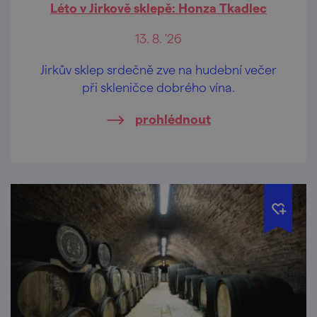
Léto v Jirkově sklepě: Honza Tkadlec
13. 8. '26
Jirkův sklep srdečně zve na hudební večer
při skleničce dobrého vína.
prohlédnout