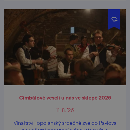
Cimbálové veselí u nás ve sklepě 2026
11. 8. '26
Vinařství Topolanský srdečně zve do Pavlova
na večerní posezení s degustací vín a