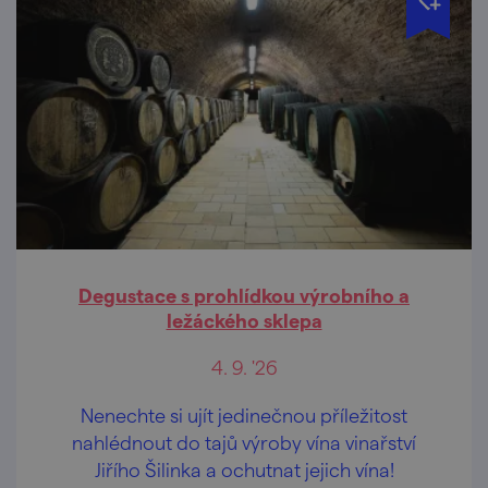
Degustace s prohlídkou výrobního a
ležáckého sklepa
4. 9. '26
Nenechte si ujít jedinečnou příležitost
nahlédnout do tajů výroby vína vinařství
Jiřího Šilinka a ochutnat jejich vína!