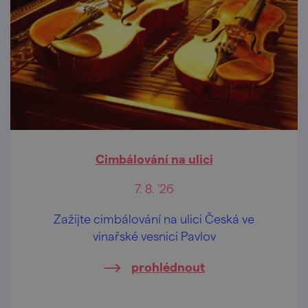
Cimbálování na ulici
7. 8. '26
Zažijte cimbálování na ulici Česká ve
vinařské vesnici Pavlov
prohlédnout