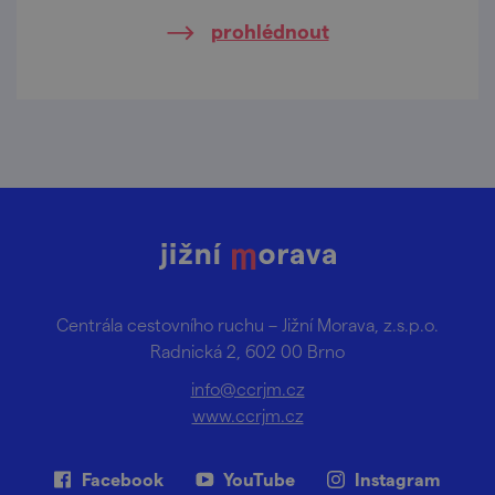
prohlédnout
Centrála cestovního ruchu – Jižní Morava, z.s.p.o.
Radnická 2, 602 00 Brno
info@ccrjm.cz
www.ccrjm.cz
Facebook
YouTube
Instagram