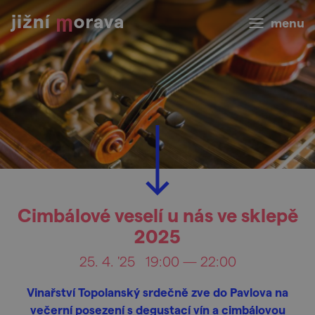
menu
Cimbálové veselí u nás ve sklepě
2025
25. 4. '25
19:00 — 22:00
Vinařství Topolanský srdečně zve do Pavlova na
večerní posezení s degustací vín a cimbálovou