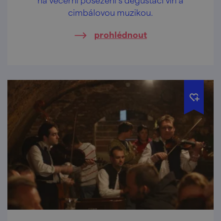
cimbálovou muzikou.
prohlédnout