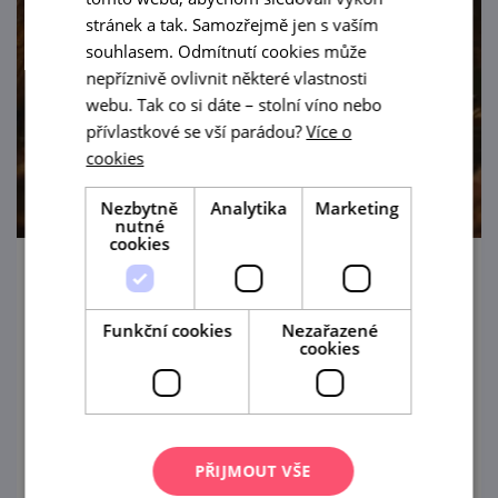
stránek a tak. Samozřejmě jen s vaším
souhlasem. Odmítnutí cookies může
nepříznivě ovlivnit některé vlastnosti
webu. Tak co si dáte – stolní víno nebo
přívlastkové se vší parádou?
Více o
cookies
Nezbytně
Analytika
Marketing
nutné
cookies
Cimbálové veselí u nás ve sklepě 2026
Funkční cookies
Nezařazené
25. 8. '26
cookies
Vinařství Topolanský srdečně zve do Pavlova
na večerní posezení s degustací vín a
cimbálovou muzikou.
PŘIJMOUT VŠE
prohlédnout