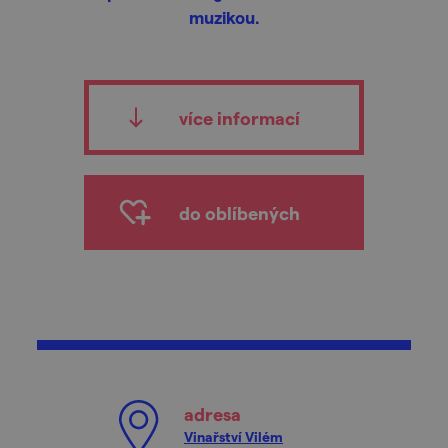
muzikou.
více informací
do oblíbených
adresa
Vinařství Vilém