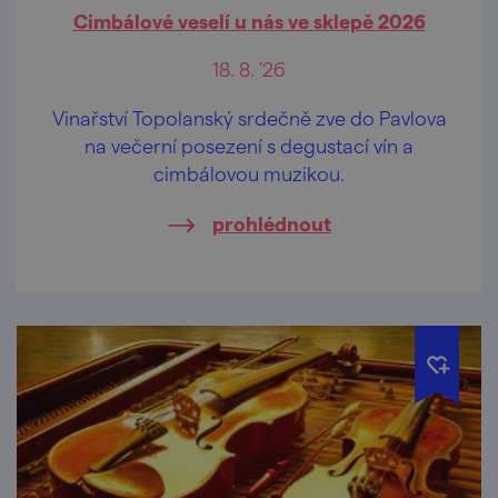
Cimbálové veselí u nás ve sklepě 2026
18. 8. '26
Vinařství Topolanský srdečně zve do Pavlova
na večerní posezení s degustací vín a
cimbálovou muzikou.
prohlédnout