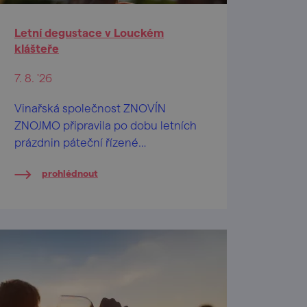
Letní degustace v Louckém
klášteře
7. 8. '26
Vinařská společnost ZNOVÍN
ZNOJMO připravila po dobu letních
prázdnin páteční řízené
ochutnávky vín na nádvoří
prohlédnout
barokního Louckého kláštera ve
Znojmě.