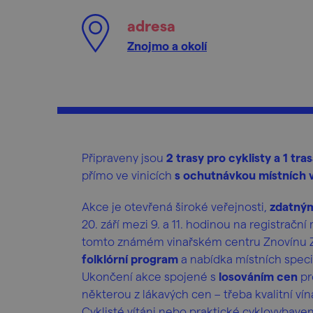
adresa
Znojmo a okolí
Připraveny jsou
2 trasy pro cyklisty a 1 tra
přímo ve vinicích
s ochutnávkou místních 
Akce je otevřená široké veřejnosti,
zdatným
20. září mezi 9. a 11. hodinou na registrační
tomto známém vinařském centru Znovínu 
folklórní program
a nabídka místních speci
Ukončení akce spojené s
losováním cen
pr
některou z lákavých cen – třeba kvalitní ví
Cyklisté vítáni nebo praktické cyklovybave