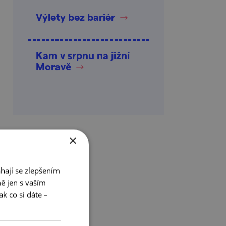
Výlety bez bariér
Kam v srpnu na jižní
Moravě
×
hají se zlepšením
ě jen s vaším
k co si dáte –