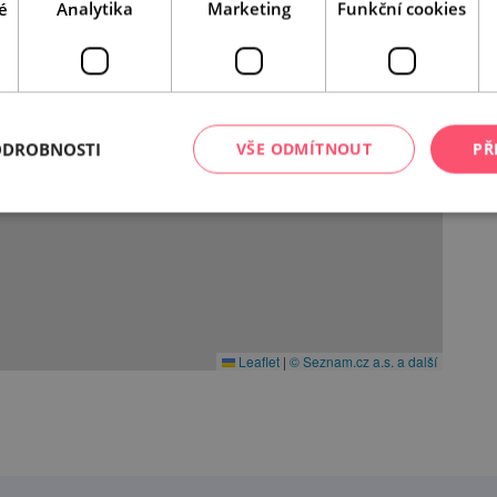
é
Analytika
Marketing
Funkční cookies
ODROBNOSTI
VŠE ODMÍTNOUT
PŘ
Leaflet
|
© Seznam.cz a.s. a další