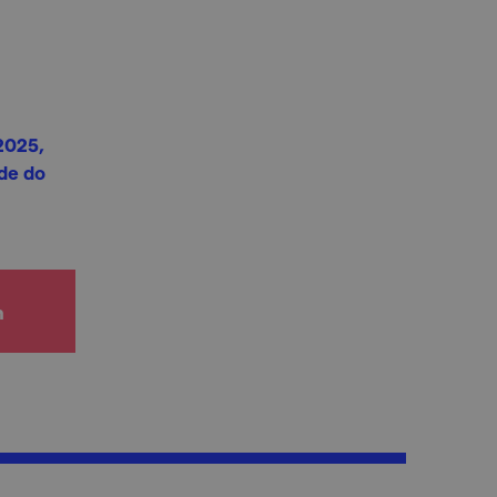
 2025,
ede do
h