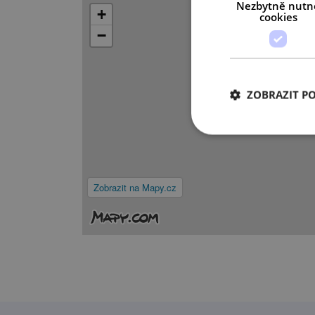
Nezbytně nutn
+
cookies
−
ZOBRAZIT P
Zobrazit na Mapy.cz