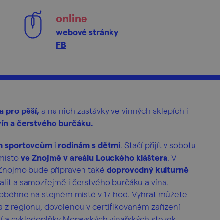
online
webové stránky
FB
sa pro pěší,
a na nich zastávky ve vinných sklepích i
vín a čerstvého burčáku.
 sportovcům i rodinám s dětmi
. Stačí přijít v sobotu
 místo
ve Znojmě v areálu Louckého kláštera
. V
Znojmo bude připraven také
doprovodný kulturně
alit a samozřejmě i čerstvého burčáku a vína.
oběhne na stejném místě v 17 hod. Vyhrát můžete
na z regionu, dovolenou v certifikovaném zařízení
ní a cyklodoplňky Moravských vinařských stezek.