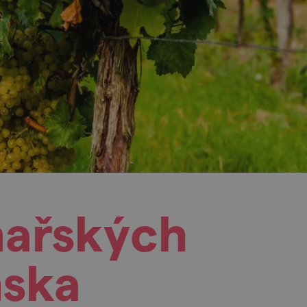
nařských
mska