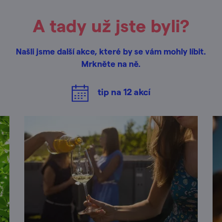
A tady už jste byli?
Našli jsme další akce, které by se vám mohly líbit.
Mrkněte na ně.
tip na
12
akcí