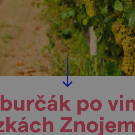
 burčák po vi
zkách Znoje