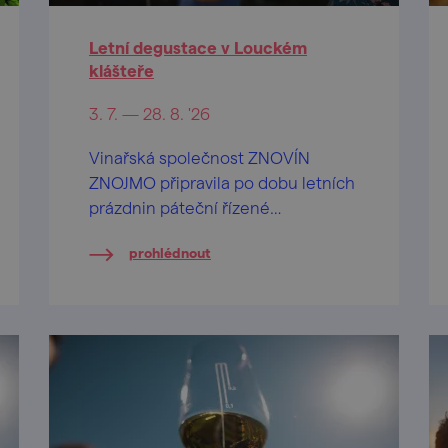
Letní degustace v Louckém
klášteře
3. 7. — 28. 8. '26
Vinařská společnost ZNOVÍN
ZNOJMO připravila po dobu letních
prázdnin páteční řízené
ochutnávky vín na nádvoří
prohlédnout
barokního Louckého kláštera ve
Znojmě.