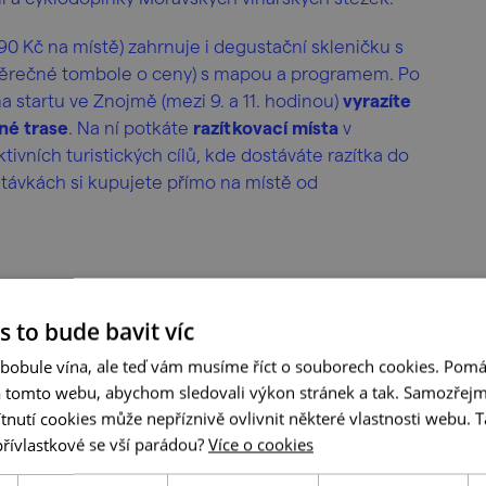
290 Kč na místě) zahrnuje i degustační skleničku s
závěrečné tombole o ceny) s mapou a programem. Po
a startu ve Znojmě (mezi 9. a 11. hodinou)
vyrazíte
né trase
. Na ní potkáte
razítkovací místa
v
tivních turistických cílů, kde dostáváte razítka do
stávkách si kupujete přímo na místě od
s to bude bavit víc
 bobule vína, ale teď vám musíme říct o souborech cookies. Pomá
a tomto webu, abychom sledovali výkon stránek a tak. Samozřejm
utí cookies může nepříznivě ovlivnit některé vlastnosti webu. Ta
přívlastkové se vší parádou?
Více o cookies