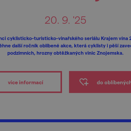
20. 9. '25
ci cyklisticko-turisticko-vinařského seriálu Krajem vína
hne další ročník oblíbené akce, která cyklisty i pěší zav
podzimních, hrozny obtěžkaných vinic Znojemska.
více informací
do oblíbenýc