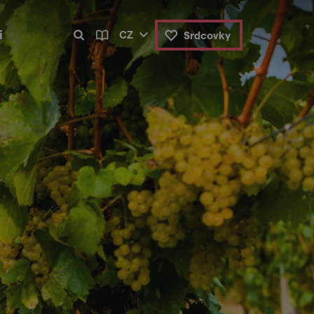
i
CZ
Srdcovky