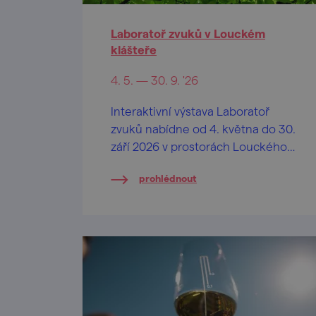
Laboratoř zvuků v Louckém
klášteře
4. 5. — 30. 9. '26
Interaktivní výstava Laboratoř
zvuků nabídne od 4. května do 30.
září 2026 v prostorách Louckého
kláštera jedinečný zážitek
prohlédnout
propojující hudbu, fyziku a
kreativní experimentování.