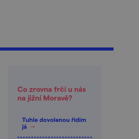
Co zrovna frčí u nás
na jižní Moravě?
Tuhle dovolenou řídím
já