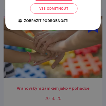
VŠE ODMÍTNOUT
ZOBRAZIT PODROBNOSTI
Vranovským zámkem jako v pohádce
20. 8. '26