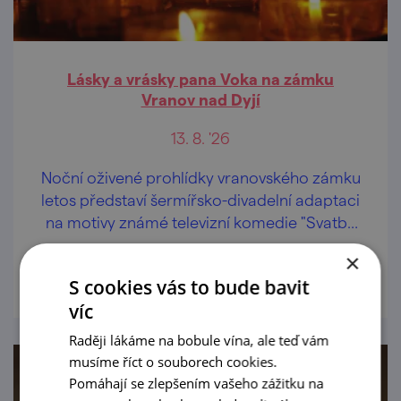
Lásky a vrásky pana Voka na zámku
Vranov nad Dyjí
13. 8. '26
Noční oživené prohlídky vranovského zámku
letos představí šermířsko-divadelní adaptaci
na motivy známé televizní komedie "Svatby
pana Voka".
×
prohlédnout
S cookies vás to bude bavit
víc
Raději lákáme na bobule vína, ale teď vám
musíme říct o souborech cookies.
Pomáhají se zlepšením vašeho zážitku na