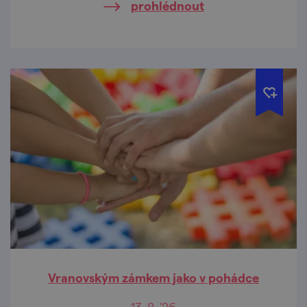
prohlédnout
Vranovským zámkem jako v pohádce
13. 8. '26