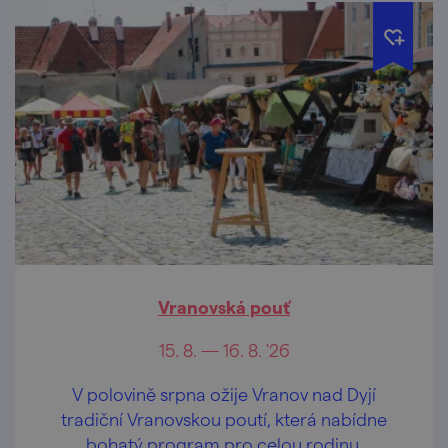
Vranovská pouť
15. 8. — 16. 8. '26
V polovině srpna ožije Vranov nad Dyjí
tradiční Vranovskou poutí, která nabídne
bohatý program pro celou rodinu.