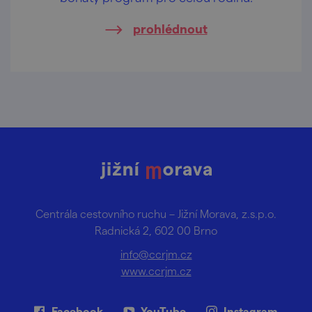
prohlédnout
Centrála cestovního ruchu – Jižní Morava, z.s.p.o.
Radnická 2, 602 00 Brno
info@ccrjm.cz
www.ccrjm.cz
Facebook
YouTube
Instagram