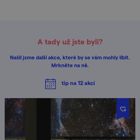
A tady už jste byli?
Našli jsme další akce, které by se vám mohly líbit.
Mrkněte na ně.
tip na
12
akcí