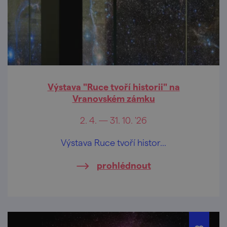
Výstava "Ruce tvoří historii" na
Vranovském zámku
2. 4. — 31. 10. '26
Výstava Ruce tvoří histor...
prohlédnout