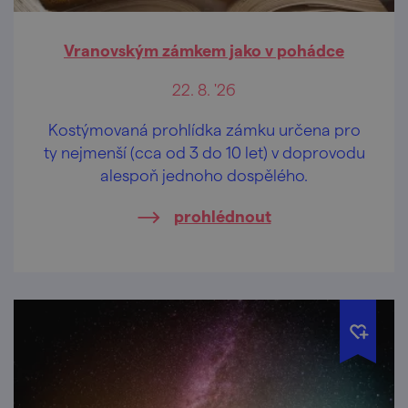
Vranovským zámkem jako v pohádce
22. 8. '26
Kostýmovaná prohlídka zámku určena pro
ty nejmenší (cca od 3 do 10 let) v doprovodu
alespoň jednoho dospělého.
prohlédnout