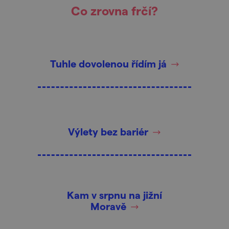
Co zrovna frčí?
Tuhle dovolenou řídím já
Výlety bez bariér
Kam v srpnu na jižní
Moravě