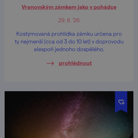
Vranovským zámkem jako v pohádce
29. 8. '26
Kostýmovaná prohlídka zámku určena pro
ty nejmenší (cca od 3 do 10 let) v doprovodu
alespoň jednoho dospělého.
prohlédnout