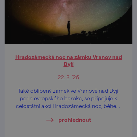
Hradozámecká noc na zámku Vranov nad
Dyjí
22. 8. '26
Také oblíbený zámek ve Vranově nad Dyjí,
perla evropského baroka, se připojuje k
celostátní akci Hradozámecká noc, během
níž ožívají hrady a zámky po celé České
prohlédnout
republice.