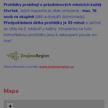
Prohlídky probíhají o prázdninových měsících každý
čtvrtek
. Jejich kapacita je však omezená -
max. 16
osob ve skupině
(děti a dospěli dohromady).
Předpokládaná délka prohlídky je 35 minut
a začíná
se vždy na 2. nádvoří u kašny. Vstupenky na tuto
mimořádnou prohlídku jsou k zakoupení pouze on-
line!
Akce převzata z portálu
www.znojmoregion.cz
.
Mapa
+