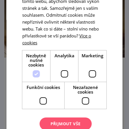
tomto webu, abychom sledovali výkon
stránek a tak. Samozřejmě jen s vaším
souhlasem. Odmítnutí cookies může
nepříznivě ovlivnit některé vlastnosti
webu. Tak co si dáte – stolní víno nebo
přívlastkové se vší parádou?
Více o
cookies
Nezbytně
Analytika
Marketing
nutné
cookies
Vranovským zámkem jako v pohádce
15. 8. '26
Funkční cookies
Nezařazené
cookies
Kostýmovaná prohlídka zámku určena pro
ty nejmenší (cca od 3 do 10 let) v doprovodu
alespoň jednoho dospělého.
prohlédnout
PŘIJMOUT VŠE