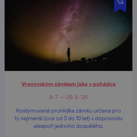
Vranovským zámkem jako v pohádce
9. 7. — 29. 8. '26
Kostýmovaná prohlídka zámku určena pro
ty nejmenší (cca od 3 do 10 let) v doprovodu
alespoň jednoho dospělého.