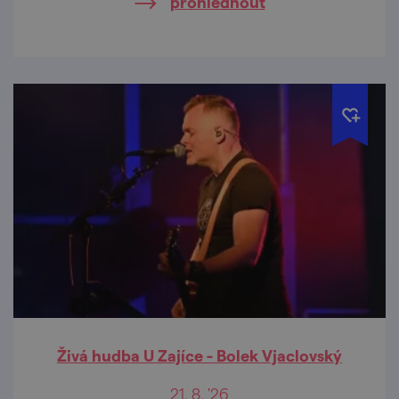
prohlédnout
Živá hudba U Zajíce - Bolek Vjaclovský
21. 8. '26