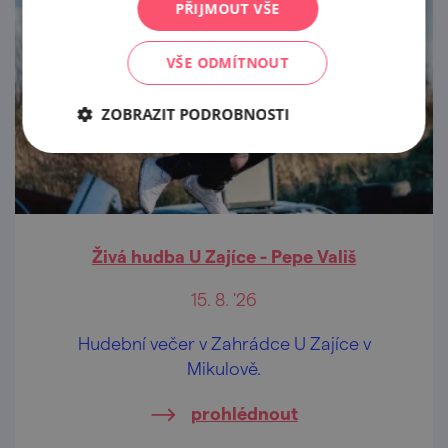
PŘIJMOUT VŠE
VŠE ODMÍTNOUT
ZOBRAZIT PODROBNOSTI
Živá hudba U Zajíce - Pepe Vališ
15. 8. '26
Hudební večer v Zahrádce U Zajíce v
Mikulově.
prohlédnout