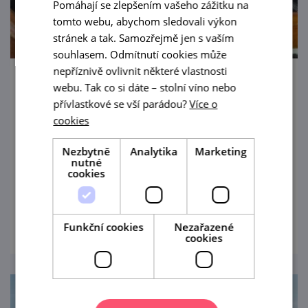
Pomáhají se zlepšením vašeho zážitku na
tomto webu, abychom sledovali výkon
stránek a tak. Samozřejmě jen s vaším
souhlasem. Odmítnutí cookies může
nepříznivě ovlivnit některé vlastnosti
Živá hudba U Zajíce - Neoveská cimbálová
webu. Tak co si dáte – stolní víno nebo
muzika
přívlastkové se vší parádou?
Více o
cookies
14. 8. '26
Nezbytně
Analytika
Marketing
nutné
Hudební večer v Zahrádce U Zajíce v
cookies
Mikulově.
prohlédnout
Funkční cookies
Nezařazené
cookies