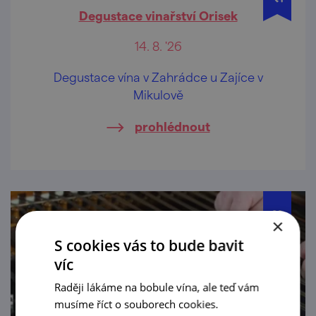
Degustace vinařství Orisek
14. 8. '26
Degustace vína v Zahrádce u Zajíce v
Mikulově
prohlédnout
×
S cookies vás to bude bavit
víc
Raději lákáme na bobule vína, ale teď vám
musíme říct o souborech cookies.