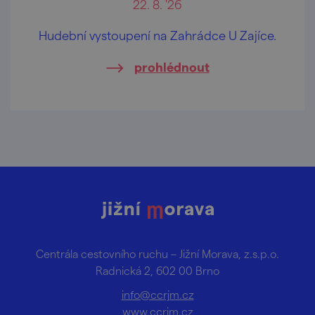
22. 8. '26
Hudební vystoupení na Zahrádce U Zajíce.
prohlédnout
Centrála cestovního ruchu – Jižní Morava, z.s.p.o.
Radnická 2, 602 00 Brno
info@ccrjm.cz
www.ccrjm.cz