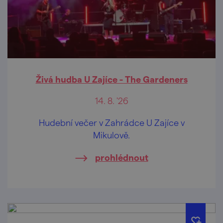
Živá hudba U Zajíce - The Gardeners
14. 8. '26
Hudební večer v Zahrádce U Zajíce v
Mikulově.
prohlédnout