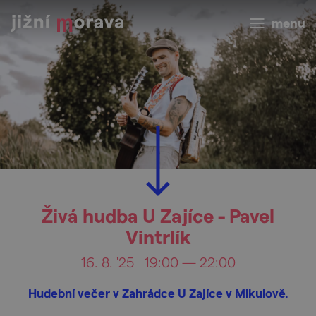
menu
Živá hudba U Zajíce - Pavel
Vintrlík
16. 8. '25
19:00 — 22:00
Hudební večer v Zahrádce U Zajíce v Mikulově.