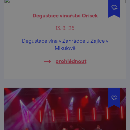
Degustace vinařství Orisek
13. 8. '26
Degustace vína v Zahrádce u Zajíce v
Mikulově
prohlédnout