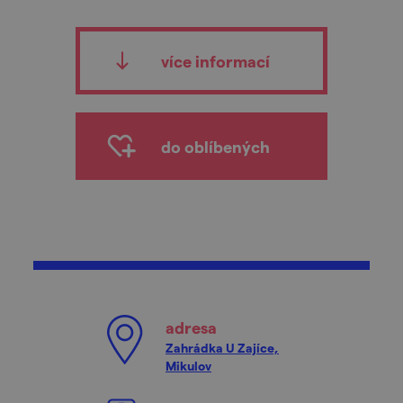
více informací
do oblíbených
adresa
Zahrádka U Zajíce,
Mikulov