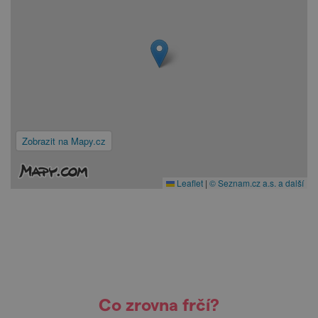
Zobrazit na Mapy.cz
Leaflet
|
© Seznam.cz a.s. a další
Co zrovna frčí?