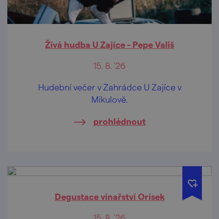
Živá hudba U Zajíce - Pepe Vališ
15. 8. '26
Hudební večer v Zahrádce U Zajíce v
Mikulově.
prohlédnout
Degustace vinařství Orisek
15. 8. '26