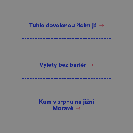
Tuhle dovolenou řídím já
Výlety bez bariér
Kam v srpnu na jižní
Moravě