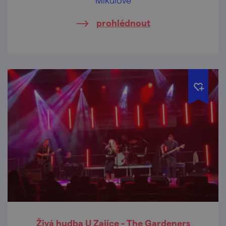
prohlédnout
Živá hudba U Zajíce - The Gardeners