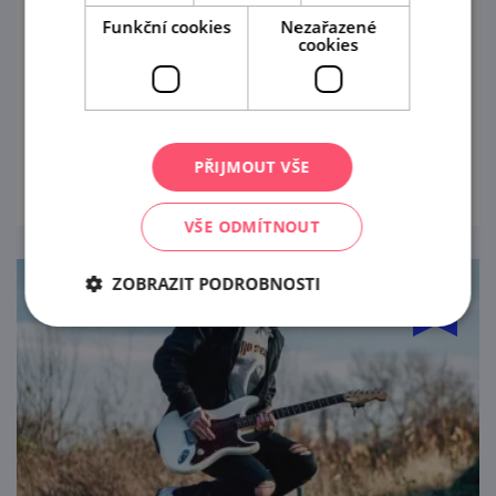
Funkční cookies
Nezařazené
14. 8. '26
cookies
Hudební večer v Zahrádce U Zajíce v
Mikulově.
prohlédnout
PŘIJMOUT VŠE
VŠE ODMÍTNOUT
ZOBRAZIT PODROBNOSTI