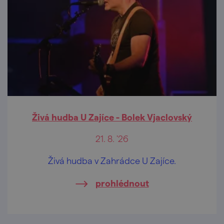
Živá hudba U Zajíce - Bolek Vjaclovský
21. 8. '26
Živá hudba v Zahrádce U Zajíce.
prohlédnout