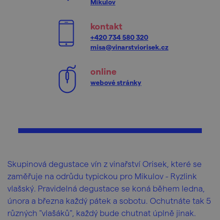
Mikulov
kontakt
+420 734 580 320
misa@vinarstviorisek.cz
online
webové stránky
Skupinová degustace vín z vinařství Orisek, které se
zaměřuje na odrůdu typickou pro Mikulov - Ryzlink
vlašský. Pravidelná degustace se koná během ledna,
února a března každý pátek a sobotu. Ochutnáte tak 5
různých "vlašáků", každý bude chutnat úplně jinak.