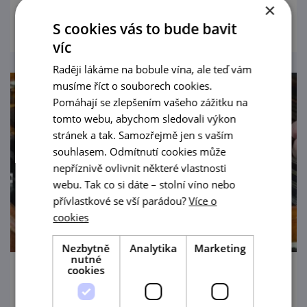
×
prohlédnout
S cookies vás to bude bavit
víc
Raději lákáme na bobule vína, ale teď vám
musíme říct o souborech cookies.
Pomáhají se zlepšením vašeho zážitku na
tomto webu, abychom sledovali výkon
stránek a tak. Samozřejmě jen s vaším
souhlasem. Odmítnutí cookies může
nepříznivě ovlivnit některé vlastnosti
webu. Tak co si dáte – stolní víno nebo
přívlastkové se vší parádou?
Více o
cookies
Nezbytně
Analytika
Marketing
nutné
cookies
Živá hudba U Zajíce - Neoveská cimbálová
muzika