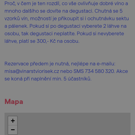
Proč, v čem je ten rozdíl, co vše ovlivňuje dobré víno a
mnoho dalšího se dovíte na degustaci. Chutná se 5
vzorků vín, možností je přikoupit si i ochutnávku sektu
a pálenek. Pokud si po degustaci vyberete 2 láhve na
osobu, tak degustaci neplatíte. Pokud si nevyberete
láhve, platí se 300,- Kč na osobu.
Rezervace předem je nutná, nejlépe na e-mailu:
misa@vinarstviorisek.cz nebo SMS 734 580 320. Akce
se koná při naplnění min. 5 účastníků.
Mapa
+
−