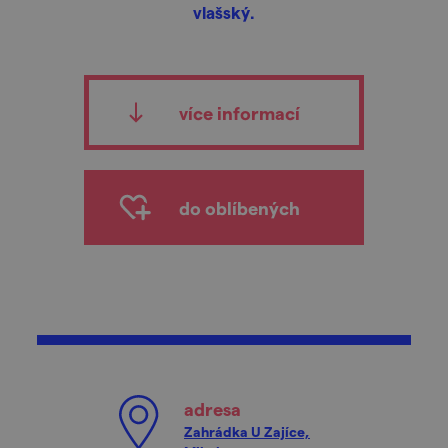
vlašský.
více informací
do oblíbených
adresa
Zahrádka U Zajíce,