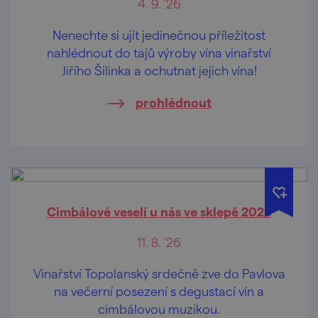
4. 9. '26
Nenechte si ujít jedinečnou příležitost
nahlédnout do tajů výroby vína vinařství
Jiřího Šilinka a ochutnat jejich vína!
prohlédnout
Cimbálové veselí u nás ve sklepě 2026
11. 8. '26
Vinařství Topolanský srdečně zve do Pavlova
na večerní posezení s degustací vín a
cimbálovou muzikou.