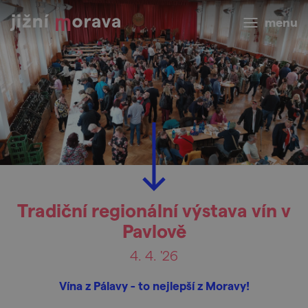
menu
Tradiční regionální výstava vín v
Pavlově
4. 4. '26
Vína z Pálavy - to nejlepší z Moravy!