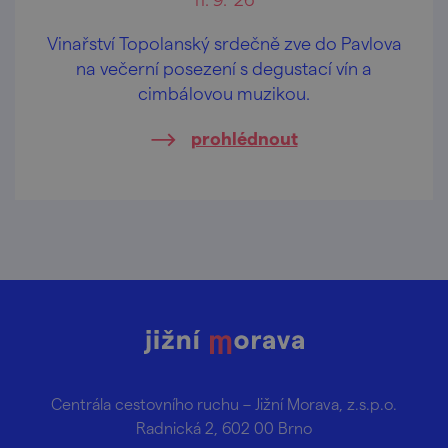
Vinařství Topolanský srdečně zve do Pavlova
na večerní posezení s degustací vín a
cimbálovou muzikou.
prohlédnout
Centrála cestovního ruchu – Jižní Morava, z.s.p.o.
Radnická 2, 602 00 Brno