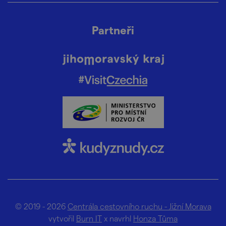
Partneři
© 2019 - 2026
Centrála cestovního ruchu - Jižní Morava
vytvořil
Burn IT
x navrhl
Honza Tůma