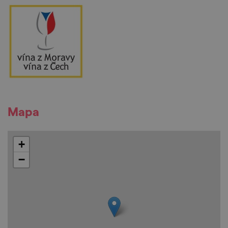
Mapa
+
−