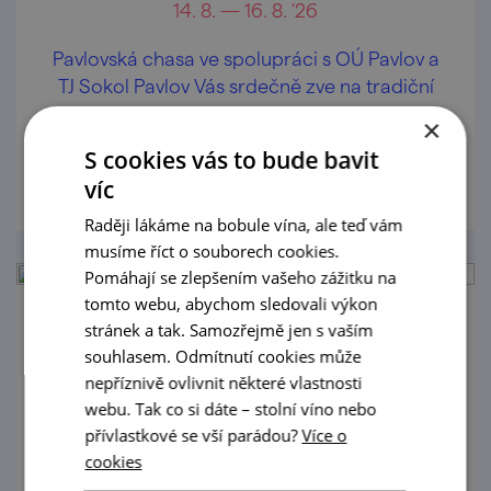
14. 8. — 16. 8. '26
Pavlovská chasa ve spolupráci s OÚ Pavlov a
TJ Sokol Pavlov Vás srdečně zve na tradiční
krojované hody v Pavlově.
×
S cookies vás to bude bavit
prohlédnout
víc
Raději lákáme na bobule vína, ale teď vám
musíme říct o souborech cookies.
Pomáhají se zlepšením vašeho zážitku na
tomto webu, abychom sledovali výkon
stránek a tak. Samozřejmě jen s vaším
Léto v Jirkově sklepě: Duo Spolu | grilování
souhlasem. Odmítnutí cookies může
29. 8. '26
nepříznivě ovlivnit některé vlastnosti
webu. Tak co si dáte – stolní víno nebo
Jirkův sklep srdečně zve na hudební
přívlastkové se vší parádou?
Více o
vystoupení při skleničce dobrého vína.
cookies