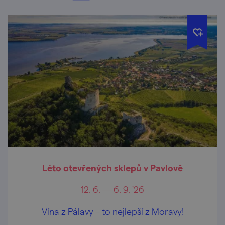
Léto otevřených sklepů v Pavlově
12. 6. — 6. 9. '26
Vína z Pálavy – to nejlepší z Moravy!