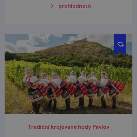
prohlédnout
Tradiční krojované hody Pavlov