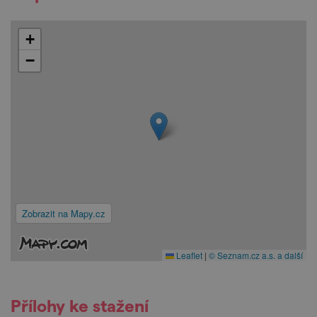
+
−
Zobrazit na Mapy.cz
Leaflet
|
© Seznam.cz a.s. a další
Přílohy ke stažení