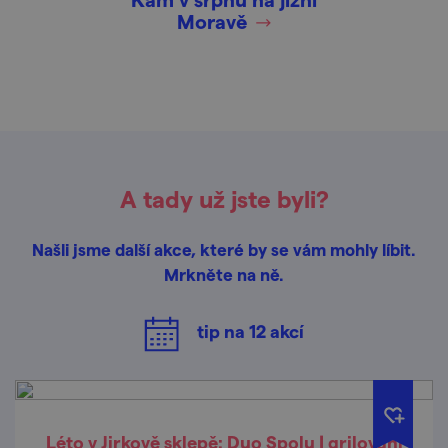
Moravě
A tady už jste byli?
Našli jsme další akce, které by se vám mohly líbit.
Mrkněte na ně.
tip na
12
akcí
Léto v Jirkově sklepě: Duo Spolu | grilování