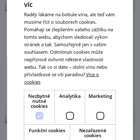
víc
Raději lákáme na bobule vína, ale teď vám
musíme říct o souborech cookies.
Degustace s prohlídkou výrobního a
Pomáhají se zlepšením vašeho zážitku na
ležáckého sklepa
tomto webu, abychom sledovali výkon
stránek a tak. Samozřejmě jen s vaším
20. 8. '26
souhlasem. Odmítnutí cookies může
Nenechte si ujít jedinečnou příležitost
nepříznivě ovlivnit některé vlastnosti
nahlédnout do tajů výroby vína vinařství
webu. Tak co si dáte – stolní víno nebo
přívlastkové se vší parádou?
Jiřího Šilinka a ochutnat jejich vína!
Více o
cookies
prohlédnout
Nezbytně
Analytika
Marketing
nutné
cookies
Funkční cookies
Nezařazené
cookies
Degustace s prohlídkou výrobního a