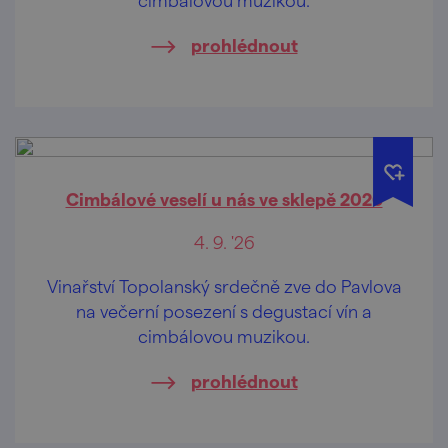
prohlédnout
Cimbálové veselí u nás ve sklepě 2026
4. 9. '26
Vinařství Topolanský srdečně zve do Pavlova
na večerní posezení s degustací vín a
cimbálovou muzikou.
prohlédnout