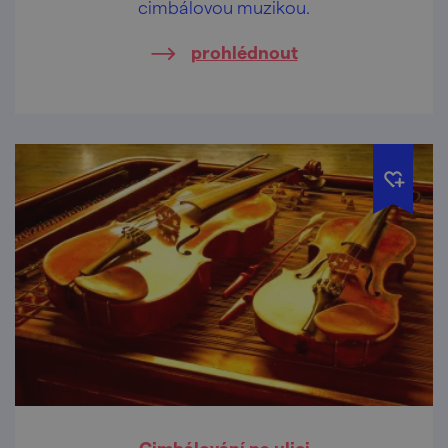
cimbálovou muzikou.
prohlédnout
Cimbálování na ulici