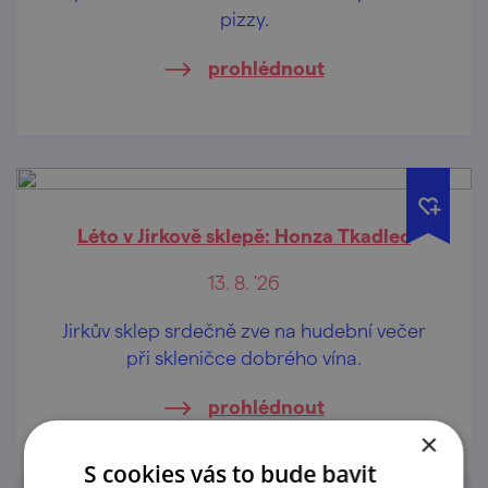
pizzy.
prohlédnout
Léto v Jirkově sklepě: Honza Tkadlec
13. 8. '26
Jirkův sklep srdečně zve na hudební večer
při skleničce dobrého vína.
prohlédnout
×
S cookies vás to bude bavit