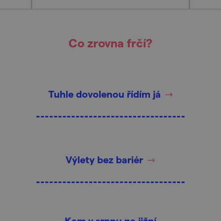
Co zrovna frčí?
Tuhle dovolenou řídím já
Výlety bez bariér
Kam v srpnu na jižní