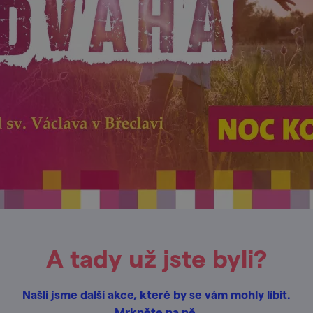
A tady už jste byli?
Našli jsme další akce, které by se vám mohly líbit.
Mrkněte na ně.