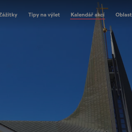
Zážitky
Tipy na výlet
Kalendář akcí
Oblast