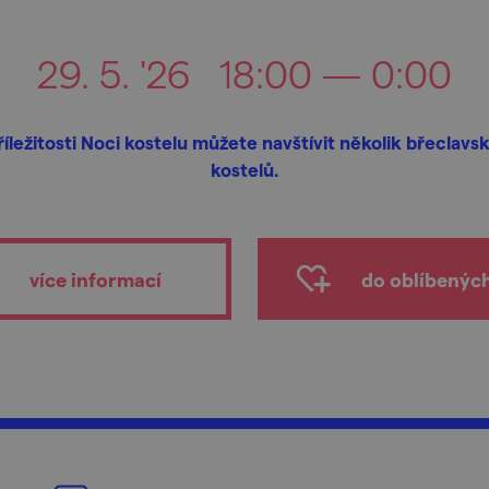
29. 5. '26
18:00 — 0:00
říležitosti Noci kostelu můžete navštívit několik břeclavs
kostelů.
více informací
do oblíbenýc