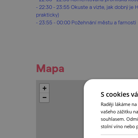
- 22:30 - 23:55 Okuste a vizte, jak dobrý j
prakticky)
- 23:55 - 00:00 Požehnání městu a farnosti
Mapa
+
S cookies vá
−
Raději lákáme na
vašeho zážitku n
souhlasem. Odmítn
stolní víno nebo 