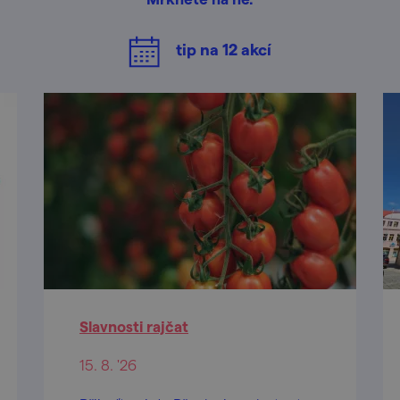
tip na
12
akcí
Slavnosti rajčat
15. 8. '26