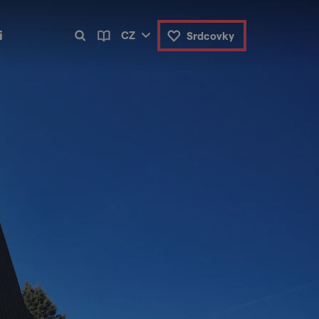
i
CZ
Srdcovky