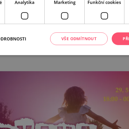
é
Analytika
Marketing
Funkční cookies
ODROBNOSTI
VŠE ODMÍTNOUT
PŘ
Leaflet
|
© Seznam.cz a.s. a další