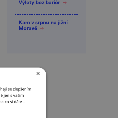
Výlety bez bariér
Kam v srpnu na jižní
Moravě
×
hají se zlepšením
ě jen s vaším
k co si dáte –