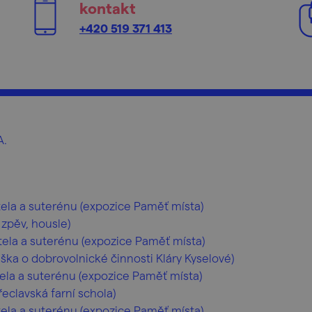
kontakt
+420 519 371 413
A.
tela a suterénu (expozice Paměť místa)
 zpěv, housle)
tela a suterénu (expozice Paměť místa)
ška o dobrovolnické činnosti Kláry Kyselové)
ela a suterénu (expozice Paměť místa)
Břeclavská farní schola)
tela a suterénu (expozice Paměť místa)